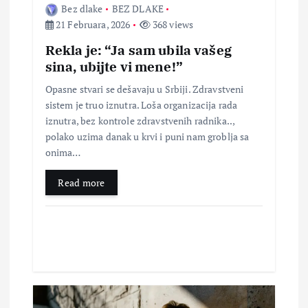
Bez dlake
BEZ DLAKE
k
21 Februara, 2026
368 views
a
Rekla je: “Ja sam ubila vašeg
sina, ubijte vi mene!”
Opasne stvari se dešavaju u Srbiji. Zdravstveni
sistem je truo iznutra. Loša organizacija rada
iznutra, bez kontrole zdravstvenih radnika..,
polako uzima danak u krvi i puni nam groblja sa
onima…
Read more