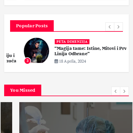
Popular Posts
PETA DIMENZIJA
“Magija tame: Istine, Mitovi i Prva
Linija Odbrane”
i
ća
18 Aprila, 2024
3
You Missed