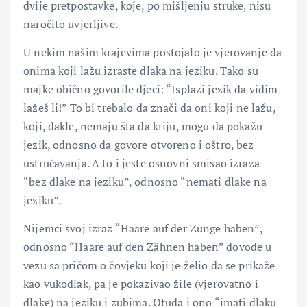
dvije pretpostavke, koje, po mišljenju struke, nisu
naročito uvjerljive.
U nekim našim krajevima postojalo je vjerovanje da
onima koji lažu izraste dlaka na jeziku. Tako su
majke obično govorile djeci: “Isplazi jezik da vidim
lažeš li!” To bi trebalo da znači da oni koji ne lažu,
koji, dakle, nemaju šta da kriju, mogu da pokažu
jezik, odnosno da govore otvoreno i oštro, bez
ustručavanja. A to i jeste osnovni smisao izraza
“bez dlake na jeziku”, odnosno “nemati dlake na
jeziku”.
Nijemci svoj izraz “Haare auf der Zunge haben”,
odnosno “Haare auf den Zähnen haben” dovode u
vezu sa pričom o čovjeku koji je želio da se prikaže
kao vukodlak, pa je pokazivao žile (vjerovatno i
dlake) na jeziku i zubima. Otuda i ono “imati dlaku