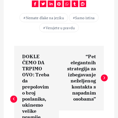
Nemate dlake na jeziku
Samo istina
Verujete u pravdu
N
DOKLE
“Pet
a
ĆEMO DA
elegantnih
TRPIMO
strategija za
v
OVO: Treba
izbegavanje
da
neželjenog
i
prepolovim
kontakta s
o broj
napadnim
poslanika,
osobama”
g
ukinemo
velike
a
premije