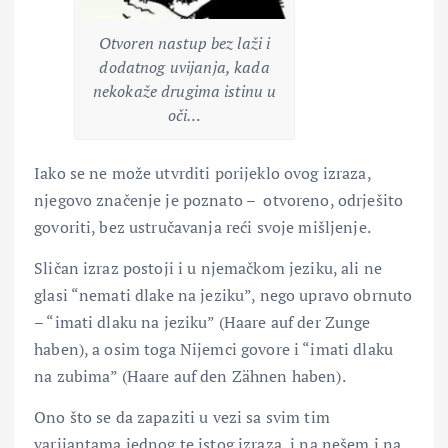
Otvoren nastup bez laži i
dodatnog uvijanja, kada
nekokaže drugima istinu u
oči…
Iako se ne može utvrditi porijeklo ovog izraza,
njegovo značenje je poznato – otvoreno, odrješito
govoriti, bez ustručavanja reći svoje mišljenje.
Sličan izraz postoji i u njemačkom jeziku, ali ne
glasi “nemati dlake na jeziku”, nego upravo obrnuto
– “imati dlaku na jeziku” (Haare auf der Zunge
haben), a osim toga Nijemci govore i “imati dlaku
na zubima” (Haare auf den Zähnen haben).
Ono što se da zapaziti u vezi sa svim tim
varijantama jednog te istog izraza, i na nešem i na