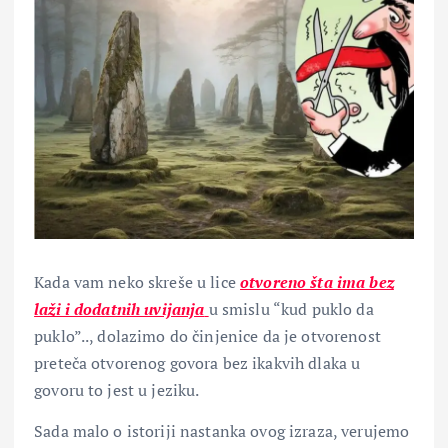
Kada vam neko skreše u lice
otvoreno šta ima bez
laži i dodatnih uvijanja
u smislu “kud puklo da
puklo”.., dolazimo do činjenice da je otvorenost
preteča otvorenog govora bez ikakvih dlaka u
govoru to jest u jeziku.
Sada malo o istoriji nastanka ovog izraza, verujemo