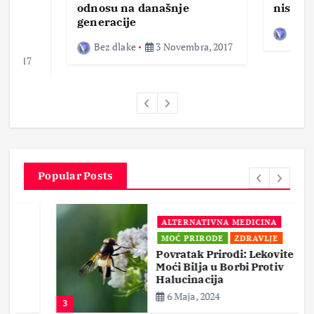
ke,
odnosu na današnje
nisam 
generacije
Bez d
Bez dlake
3 Novembra, 2017
a, 2017
Popular Posts
ALTERNATIVNA MEDICINA
MOĆ PRIRODE
ZDRAVLJE
Povratak Prirodi: Lekovite
Moći Bilja u Borbi Protiv
Halucinacija
6 Maja, 2024
3