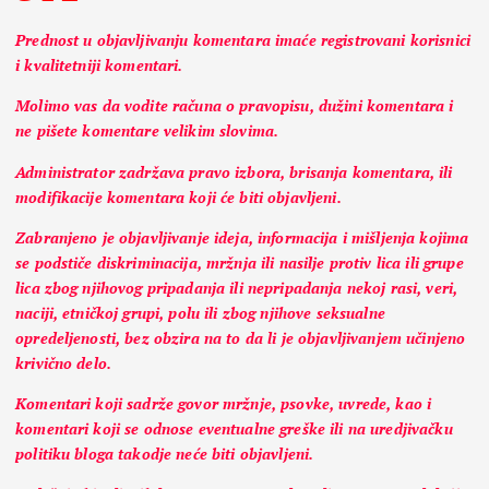
Prednost u objavljivanju komentara imaće registrovani korisnici
i kvalitetniji komentari.
Molimo vas da vodite računa o pravopisu, dužini komentara i
ne pišete komentare velikim slovima.
Administrator zadržava pravo izbora, brisanja komentara, ili
modifikacije komentara koji će biti objavljeni.
Zabranjeno je objavljivanje ideja, informacija i mišljenja kojima
se podstiče diskriminacija, mržnja ili nasilje protiv lica ili grupe
lica zbog njihovog pripadanja ili nepripadanja nekoj rasi, veri,
naciji, etničkoj grupi, polu ili zbog njihove seksualne
opredeljenosti, bez obzira na to da li je objavljivanjem učinjeno
krivično delo.
Komentari koji sadrže govor mržnje, psovke, uvrede, kao i
komentari koji se odnose eventualne greške ili na uredjivačku
politiku bloga takodje neće biti objavljeni.