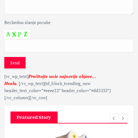
Bezbedno slanje poruke
Send
[vc_wp_text]
Pročitajte naše najnovije objave…
Hvala.
[/vc_wp_text][td_block_trending_now
header_text_color=”#eeee22” header_color=”#dd3333”]
[/vc_column][/vc_row]
Featured Story