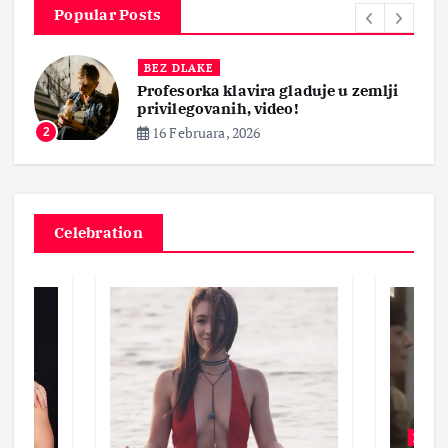
Popular Posts
BEZ DLAKE
Profesorka klavira gladuje u zemlji
privilegovanih, video!
16 Februara, 2026
2
Celebration
BEZ 