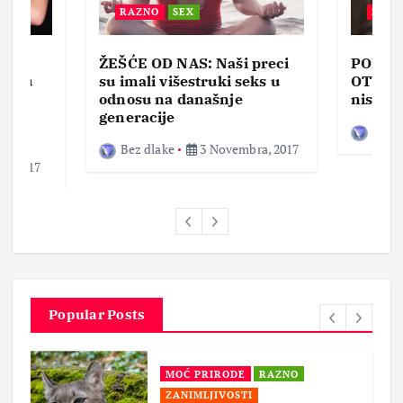
RAZNO
SEX
ZABA
ŽEŠĆE OD NAS: Naši preci
PORNO
lja u
su imali višestruki seks u
OTVOR
ke,
odnosu na današnje
nisam 
generacije
Bez d
Bez dlake
3 Novembra, 2017
a, 2017
Popular Posts
MOĆ PRIRODE
RAZNO
ZANIMLJIVOSTI