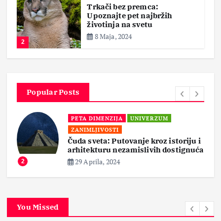
Trkači bez premca:
Upoznajte pet najbržih
životinja na svetu
8 Maja, 2024
2
Popular Posts
PETA DIMENZIJA
UNIVERZUM
ZANIMLJIVOSTI
Čuda sveta: Putovanje kroz istoriju i
arhitekturu nezamislivih dostignuća
29 Aprila, 2024
2
You Missed