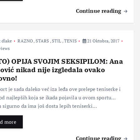
Continue reading
 dlake
RAZNO
,
STARS
,
STIL
,
TENIS
21 Oktobra, 2017
views
TO) OPIJA SVOJIM SEKSIPILOM: Ana
ović nikad nije izgledala ovako
zovno!
port je sada daleko već iza leđa ove prelepe teniserke i
od najlepših koja se ikada pojavila u ovom sportu…
 sigurno da ima još dosta lepih teniserki…
d more
Continue reading