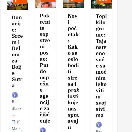
E
Pok
Nov
Se
Topi
Don
reni
i
vis
kilo
acij
te
poč
na
gra
e:
sop
etak
eg
me:
Srce
stve
:
tel
Taja
m i
ni
Kak
–
nstv
Del
pos
o se
Klj
eno
om
ao:
oslo
čni
voć
za
Put
bodi
ko
e sa
Bolj
do
ti
aci
moć
e
usp
stre
za
nim
Sutr
ešn
sa i
zd
leko
a
e
proš
v
viti
age
losti
sa
m
Bez
ncij
koje
i
svoj
e za
nas
vit
dlake
stvi
čišć
sput
nos
ma
enje
avaj
19
u
Maja,
Bez
Bez