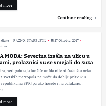
d more
Continue reading
 dlake
RAZNO
,
STARS
,
STIL
27 Oktobra, 2017
views
 MODA: Severina izašla na ulicu u
ami, prolaznici su se smejali do suza
izajneri pobrkaju lončiće onfda nije ni čudo što neka
z svetskih metropola ne može da dobije prizvuk u
 republikama SFRJ pa ako hoćete i na balakanu…
ina…
d more