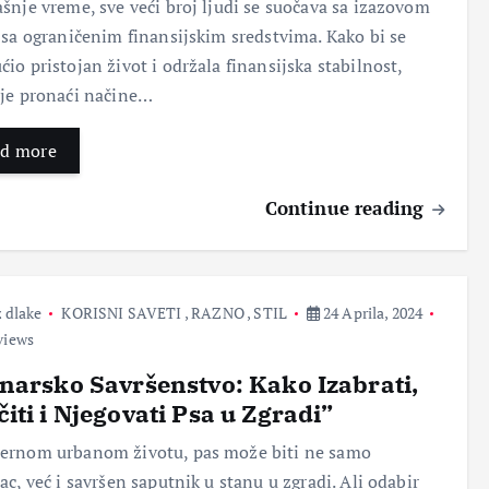
šnje vreme, sve veći broj ljudi se suočava sa izazovom
 sa ograničenim finansijskim sredstvima. Kako bi se
io pristojan život i održala finansijska stabilnost,
je pronaći načine…
d more
Continue reading
 dlake
KORISNI SAVETI
,
RAZNO
,
STIL
24 Aprila, 2024
views
RAZNO
SEX
narsko Savršenstvo: Kako Izabrati,
iti i Njegovati Psa u Zgradi”
IZNENADNI SEKS SA
ernom urbanom životu, pas može biti ne samo
TAŠTOM: Mnogo je bolja u
ac, već i savršen saputnik u stanu u zgradi. Ali odabir