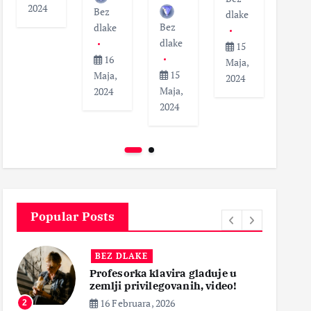
2024
Bez
dlak
dlake
Bez
dlake
dlake
1
15
16
Maja
Maja,
15
Maja,
202
2024
Maja,
2024
2024
Popular Posts
BEZ DLAKE
Smrt pacijenata nakon operacije
krajnika, roditelji zahtevaju
pravdu