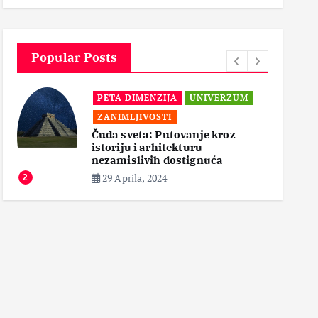
4
6 Maja, 2024
3
Popular Posts
PETA DIMENZIJA
“Magija tame: Istine, Mitovi i
Prva Linija Odbrane”
18 Aprila, 2024
3
4