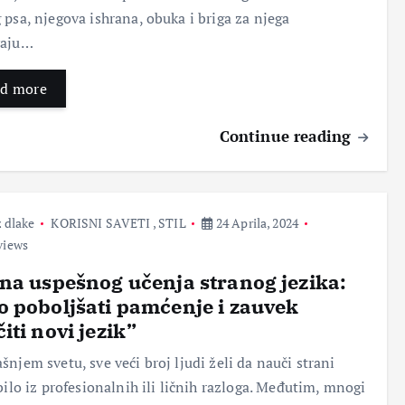
krevetu od njene ćerke, sada
 psa, njegova ishrana, obuka i briga za njega
sam u velikom problemu…
vaju…
Bez dlake
26 Oktobra, 2017
d more
Continue reading
 dlake
KORISNI SAVETI
,
STIL
24 Aprila, 2024
views
na uspešnog učenja stranog jezika:
MOĆ PRIRODE
RAZNO
 poboljšati pamćenje i zauvek
ZANIMLJIVOSTI
iti novi jezik”
Trkači bez premca:
Upoznajte pet najbržih
šnjem svetu, sve veći broj ljudi želi da nauči strani
životinja na svetu
sa
 bilo iz profesionalnih ili ličnih razloga. Međutim, mnogi
8 Maja, 2024
2