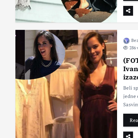
Bez
286 
(FO
Ivan
iza
Beli s
jedne 
Sasvim
Rea