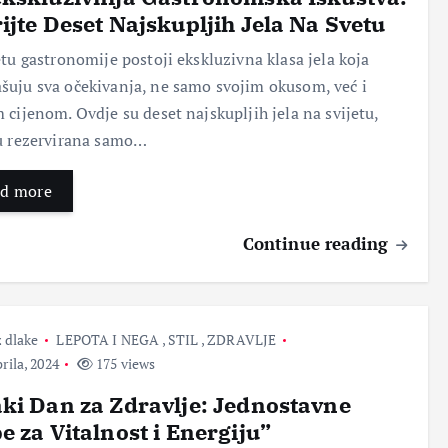
ijte Deset Najskupljih Jela Na Svetu
Pok
Nov
Ser
Topi
etu gastronomije postoji ekskluzivna klasa jela koja
reni
i
vis
kilo
uju sva očekivanja, ne samo svojim okusom, već i
te
poč
naš
gra
 cijenom. Ovdje su deset najskupljih jela na svijetu,
sop
etak
eg
me:
stve
:
tela
Taja
u rezervirana samo…
ni
Kak
–
nstv
pos
o se
Klju
eno
d more
ao:
oslo
čni
voć
Put
bodi
kor
e sa
do
ti
aci
Continue reading
moć
usp
stre
za
nim
ešn
sa i
zdra
leko
e
proš
v
viti
age
losti
san
m
 dlake
LEPOTA I NEGA
,
STIL
,
ZDRAVLJE
ncij
koje
i
svoj
rila, 2024
175 views
e za
nas
vital
stvi
čišć
sput
nost
ma
ki Dan za Zdravlje: Jednostavne
enje
avaj
e za Vitalnost i Energiju”
u
Bez
Bez