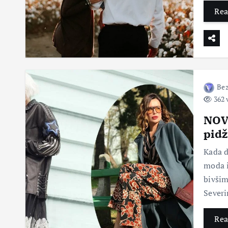
Rea
Bez
362 
NOVA
pidž
Kada d
moda i
bivšim
Sever
Rea