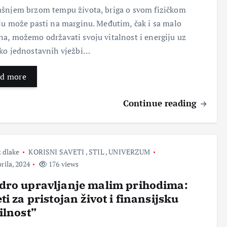
Bez
šnjem brzom tempu života, briga o svom fizičkom
dlake
dlake
Bez
dlake
ju može pasti na marginu. Međutim, čak i sa malo
dlake
12
15
a, možemo održavati svoju vitalnost i energiju uz
16
Maja,
Maja,
ko jednostavnih vježbi…
15
Maja,
2024
2024
Maja,
2024
d more
2024
Continue reading
 dlake
KORISNI SAVETI
,
STIL
,
UNIVERZUM
rila, 2024
176 views
dro upravljanje malim prihodima:
BEZ DLAKE
ti za pristojan život i finansijsku
vašeg
Profesorka klavira gladuje u
zemlji privilegovanih, video!
ilnost”
16 Februara, 2026
2