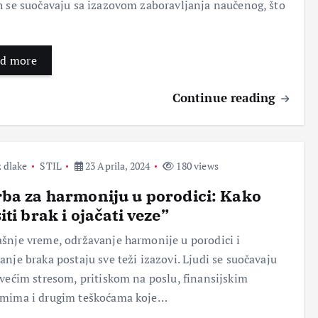
h se suočavaju sa izazovom zaboravljanja naučenog, što
d more
Continue reading
O
PETA DIMENZIJA
UNIVERZUM
ZANIMLJIVOSTI
 dlake
STIL
23 Aprila, 2024
180 views
siti
Čuda sveta: Putovanje kroz
ti treći
istoriju i arhitekturu
ba za harmoniju u porodici: Kako
nezamislivih dostignuća
iti brak i ojačati veze”
29 Aprila, 2024
2
šnje vreme, održavanje harmonije u porodici i
anje braka postaju sve teži izazovi. Ljudi se suočavaju
 većim stresom, pritiskom na poslu, finansijskim
emima i drugim teškoćama koje…