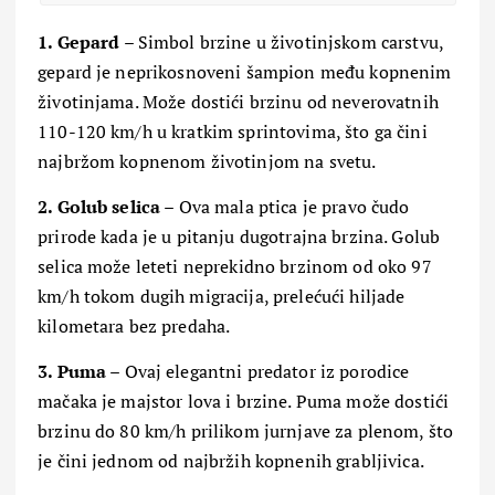
1. Gepard
– Simbol brzine u životinjskom carstvu,
gepard je neprikosnoveni šampion među kopnenim
životinjama. Može dostići brzinu od neverovatnih
110-120 km/h u kratkim sprintovima, što ga čini
najbržom kopnenom životinjom na svetu.
2. Golub selica
– Ova mala ptica je pravo čudo
prirode kada je u pitanju dugotrajna brzina. Golub
selica može leteti neprekidno brzinom od oko 97
km/h tokom dugih migracija, prelećući hiljade
kilometara bez predaha.
3. Puma
– Ovaj elegantni predator iz porodice
mačaka je majstor lova i brzine. Puma može dostići
brzinu do 80 km/h prilikom jurnjave za plenom, što
je čini jednom od najbržih kopnenih grabljivica.