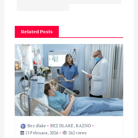
g
a
Related Posts
c
i
j
a
č
l
a
Bez dlake
BEZ DLAKE
,
RAZNO
13 Februara, 2026
262 views