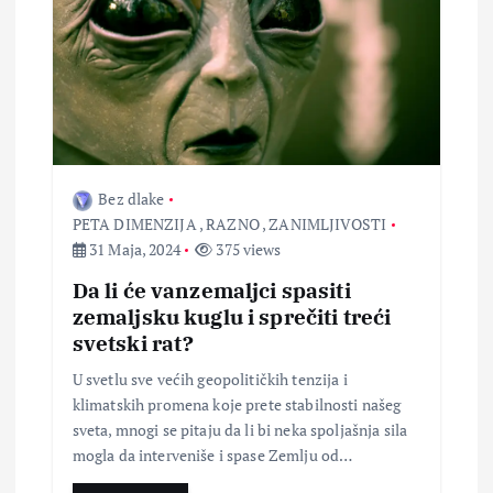
Bez dlake
PETA DIMENZIJA
,
RAZNO
,
ZANIMLJIVOSTI
31 Maja, 2024
375 views
Da li će vanzemaljci spasiti
zemaljsku kuglu i sprečiti treći
svetski rat?
U svetlu sve većih geopolitičkih tenzija i
klimatskih promena koje prete stabilnosti našeg
sveta, mnogi se pitaju da li bi neka spoljašnja sila
mogla da interveniše i spase Zemlju od…