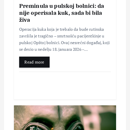
n
Preminula u pulskoj bolnici: da
nije operisala kuk, sada bi bila
a
živa
Operacija kuka koja je trebalo da bude rutinska
k
završila je tragično – smrtnošću pacijentkinje u
pulskoj Opštoj bolnici. Ovaj nesrećni događaj, koji
a
se desio u nedelju 18. januara 2026 –…
Read more