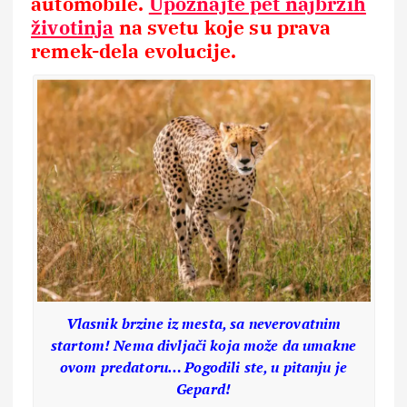
automobile.
Upoznajte pet najbržih
životinja
na svetu koje su prava
remek-dela evolucije.
Vlasnik brzine iz mesta, sa neverovatnim
startom! Nema divljači koja može da umakne
ovom predatoru… Pogodili ste, u pitanju je
Gepard!