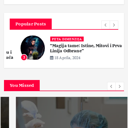
Popular Posts
PETA DIMENZIJA
“Magija tame: Istine, Mitovi i Prva
Linija Odbrane”
i
ća
18 Aprila, 2024
3
You Missed