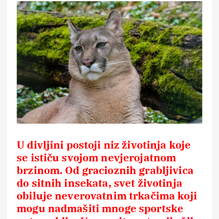
U divljini postoji niz životinja koje
se ističu svojom nevjerojatnom
brzinom. Od gracioznih grabljivica
do sitnih insekata, svet životinja
obiluje neverovatnim trkačima koji
mogu nadmašiti mnoge sportske