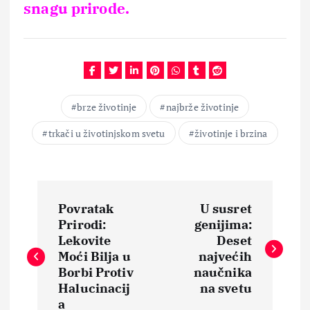
snagu prirode.
brze životinje
najbrže životinje
trkači u životinjskom svetu
životinje i brzina
N
Povratak
U susret
a
Prirodi:
genijima:
Lekovite
Deset
v
Moći Bilja u
najvećih
Borbi Protiv
naučnika
i
Halucinacij
na svetu
a