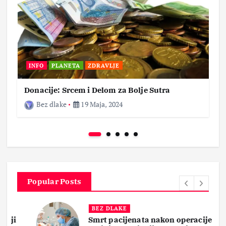
INFO
PLANETA
ZDRAVLJE
Donacije: Srcem i Delom za Bolje Sutra
Bez dlake
19 Maja, 2024
Popular Posts
BEZ DLAKE
Smrt pacijenata nakon operacije