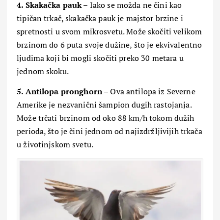
4. Skakačka pauk
– Iako se možda ne čini kao
tipičan trkač, skakačka pauk je majstor brzine i
spretnosti u svom mikrosvetu. Može skočiti velikom
brzinom do 6 puta svoje dužine, što je ekvivalentno
ljudima koji bi mogli skočiti preko 30 metara u
jednom skoku.
5. Antilopa pronghorn
– Ova antilopa iz Severne
Amerike je nezvanični šampion dugih rastojanja.
Može trčati brzinom od oko 88 km/h tokom dužih
perioda, što je čini jednom od najizdržljivijih trkača
u životinjskom svetu.