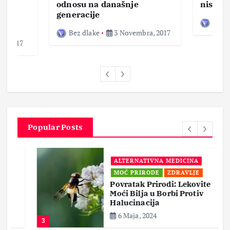
ke,
odnosu na današnje
nisam 
generacije
Bez d
Bez dlake
3 Novembra, 2017
a, 2017
Popular Posts
ALTERNATIVNA MEDICINA
MOĆ PRIRODE
ZDRAVLJE
Povratak Prirodi: Lekovite
Moći Bilja u Borbi Protiv
Halucinacija
6 Maja, 2024
3