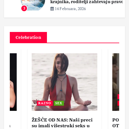
krajnika, roditelji zahtevaju pravdu
14 Februara, 2026
3
Celebration
BEZ 
RAZNO
SEX
ZABA
ŽEŠĆE OD NAS: Naši preci
PORNO
lja u
su imali višestruki seks u
OTVOR