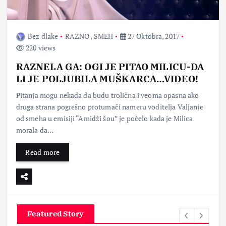
Bez dlake
RAZNO
,
SMEH
27 Oktobra, 2017
220 views
RAZNELA GA: OGI JE PITAO MILICU-DA
LI JE POLJUBILA MUŠKARCA…VIDEO!
Pitanja mogu nekada da budu trolična i veoma opasna ako
druga strana pogrešno protumači nameru voditelja Valjanje
od smeha u emisiji “Amidži šou” je počelo kada je Milica
morala da…
Read more
Featured Story