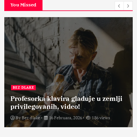
You Missed
BEZ DLAKE
Profesorka klavira gladuje u zemlji
privilegovanih, video!
By
Bez dlake
16 Februara, 2026
186 views