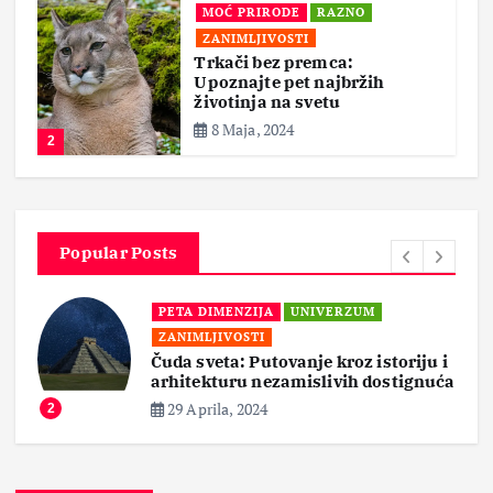
MOĆ PRIRODE
RAZNO
ZANIMLJIVOSTI
Trkači bez premca:
Upoznajte pet najbržih
životinja na svetu
8 Maja, 2024
2
Popular Posts
PETA DIMENZIJA
UNIVERZUM
ZANIMLJIVOSTI
Čuda sveta: Putovanje kroz istoriju i
arhitekturu nezamislivih dostignuća
29 Aprila, 2024
2