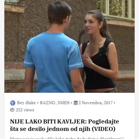
Bez dlake
RAZNO
,
SMEH
2 Novembra, 2017
252 views
NIJE LAKO BITI KAVLJER: Pogledajte
šta se desilo jednom od njih (VIDEO)
Mama nas je uvek učila kako treba da budemo džentlmeni i