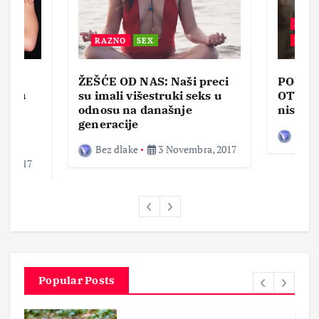
BEZ 
RAZNO
SEX
ZABA
ŽEŠĆE OD NAS: Naši preci
PORNO
lja u
su imali višestruki seks u
OTVOR
ke,
odnosu na današnje
nisam 
generacije
Bez d
Bez dlake
3 Novembra, 2017
a, 2017
Popular Posts