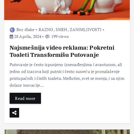
Bez dlake
RAZNO
,
SMEH
,
ZANIMLJIVOSTI
28 Aprila, 2024
199 views
Najsmešnija video reklama: Pokretni
Toaleti Transformišu Putovanje
Putovanje je često ispunjeno iznenađenjima i avanturom, ali
jedno od izazova koji putnici često susreću je pronalaženje
pristupačnih i čistih toaleta. Međutim, svet se menja, i sa njim
dolaze inovacije…
Read more