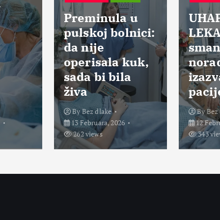
a
Preminula u
UHA
pulskoj bolnici:
LEKA
da nije
smanj
operisala kuk,
norad
sada bi bila
izazv
živa
pacij
By
Bez dlake
By
Bez 
6
13 Februara, 2026
12 Febr
262 views
343 vi