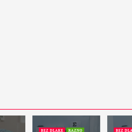
15 Maja, 2024
1
PETA DIMENZIJA
RAZNO
otske:
ZANIMLJIVOSTI
Da li će vanzemaljci spasiti
zemaljsku kuglu i sprečiti treći
svetski rat?
31 Maja, 2024
1
BEZ DLAKE
RAZNO
BEZ DL