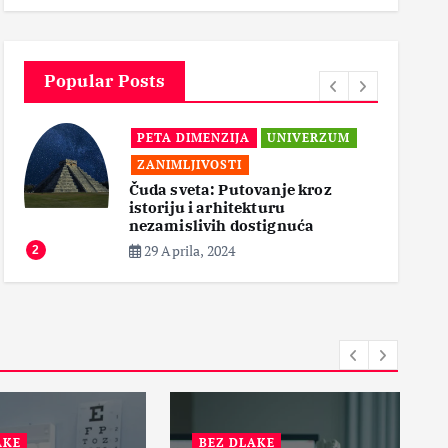
3
Popular Posts
PETA DIMENZIJA
UNIVERZUM
ZANIMLJIVOSTI
Čuda sveta: Putovanje kroz
istoriju i arhitekturu
3
nezamislivih dostignuća
29 Aprila, 2024
2
AKE
BEZ DLAKE