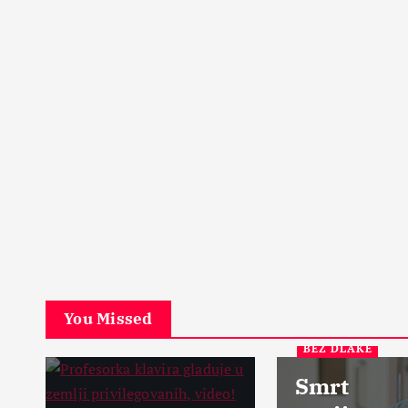
PETA DIMENZIJA
Začarani grad u srcu Šk
Ostrvo u magli
17 Aprila, 2024
5
You Missed
BEZ DLAKE
Smrt