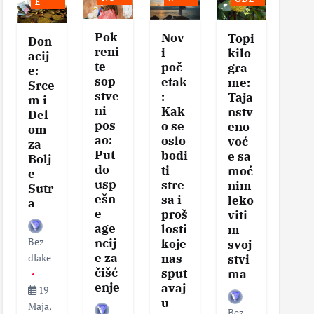
E
Pok
Nov
Se
Topi
Don
reni
i
vis
kilo
acij
te
poč
na
gra
e:
sop
etak
eg
me:
Srce
stve
:
tel
Taja
m i
ni
Kak
–
nstv
Del
pos
o se
Klj
eno
om
ao:
oslo
čni
voć
za
Put
bodi
ko
e sa
Bolj
do
ti
aci
moć
e
usp
stre
za
nim
Sutr
ešn
sa i
zd
leko
a
e
proš
v
viti
age
losti
sa
m
Bez
ncij
koje
i
svoj
e za
nas
vit
dlake
stvi
čišć
sput
nos
ma
enje
avaj
19
u
Maja,
Bez
Bez