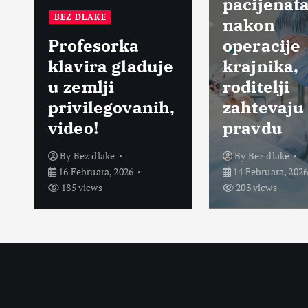
pacijenat
BEZ DLAKE
nakon
Profesorka
operacije
klavira gladuje
krajnika,
u zemlji
roditelji
privilegovanih,
zahtevaju
video!
pravdu
By
Bez dlake
By
Bez dlake
16 Februara, 2026
14 Februara, 202
185 views
203 views