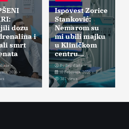
PŠENI
Ispovest Zorice
RI:
Stanković:
ili dozu
Nemarom su
renalina i
mi ubili majku
ali smrt
u Kliničkom
enata
centru…
dlake
By
Bez dlake
uara, 2026
10 Februara, 2026
ews
387 views