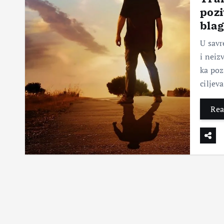
pozi
blag
U sav
i neiz
ka poz
ciljev
Rea