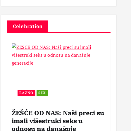
3
Celebration
RAZNO
SEX
BEZ
ŽEŠĆE OD NAS: Naši preci su
POR
imali višestruki seks u
OTVO
odnosu na današnje
mogl