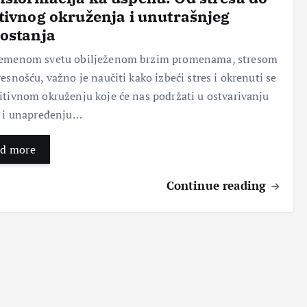
tivnog okruženja i unutrašnjeg
ostanja
Pok
Nov
Ser
Topi
reni
i
vis
kilo
remenom svetu obilježenom brzim promenama, stresom
te
poč
naš
gra
vesnošću, važno je naučiti kako izbeći stres i okrenuti se
sop
etak
eg
me:
stve
:
tela
Taja
itivnom okruženju koje će nas podržati u ostvarivanju
ni
Kak
–
nstv
a i unapređenju…
pos
o se
Klju
eno
ao:
oslo
čni
voć
d more
Put
bodi
kor
e sa
do
ti
aci
moć
usp
stre
za
nim
Continue reading
ešn
sa i
zdra
leko
e
proš
v
viti
age
losti
san
m
ncij
koje
i
svoj
e za
nas
vital
stvi
čišć
sput
nost
ma
enje
avaj
u
Bez
Bez