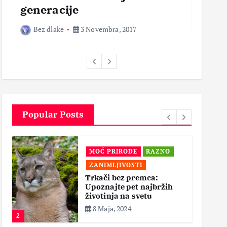
generacije
Bez 
Bez dlake
3 Novembra, 2017
Popular Posts
MOĆ PRIRODE
RAZNO
ZANIMLJIVOSTI
Trkači bez premca:
Upoznajte pet najbržih
životinja na svetu
8 Maja, 2024
2