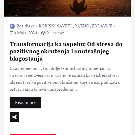
Bez dlake
KORISNI SAVETI
,
RAZNO
,
ZDRAVLJE
4 Maja, 2024
211 views
Transformacija ka uspehu: Od stresa do
pozitivnog okruženja i unutrašnjeg
blagostanja
U savremenom svetu obilježenom brzim promenama,
stresom i neizvesnošću, važno je naučiti kako izbeći stres i
okrenuti se ka pozitivnom okruženju koje će nas podržati u
ostvarivanju ciljeva i unapređenju…
Read more