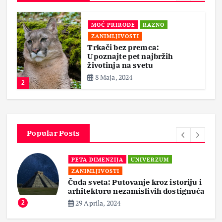
MOĆ PRIRODE
RAZNO
ZANIMLJIVOSTI
Trkači bez premca:
Upoznajte pet najbržih
životinja na svetu
8 Maja, 2024
2
Popular Posts
PETA DIMENZIJA
UNIVERZUM
ZANIMLJIVOSTI
Čuda sveta: Putovanje kroz istoriju i
arhitekturu nezamislivih dostignuća
29 Aprila, 2024
2