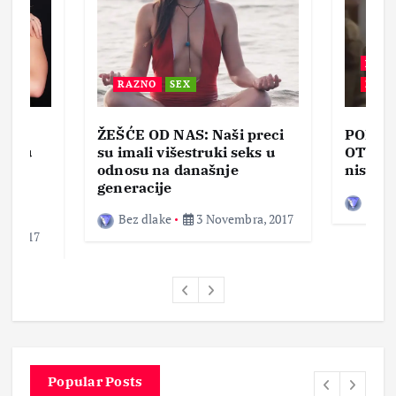
BEZ 
RAZNO
SEX
ZABA
ŽEŠĆE OD NAS: Naši preci
PORNO
lja u
su imali višestruki seks u
OTVOR
ke,
odnosu na današnje
nisam 
generacije
Bez d
Bez dlake
3 Novembra, 2017
a, 2017
Popular Posts