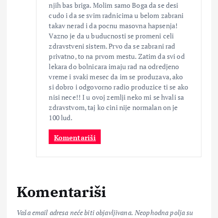
njih bas briga. Molim samo Boga da se desi
cudo i da se svim radnicima u belom zabrani
takav nerad i da pocnu masovna hapsenja!
Vazno je da u buducnosti se promeni celi
zdravstveni sistem. Prvo da se zabrani rad
privatno, to na prvom mestu. Zatim da svi od
lekara do bolnicara imaju rad na odredjeno
vreme i svaki mesec da im se produzava, ako
si dobro i odgovorno radio produzice ti se ako
nisi nece!! I u ovoj zemlji neko mi se hvali sa
zdravstvom, taj ko cini nije normalan on je
100 lud.
Komentariši
Komentariši
Vaša email adresa neće biti objavljivana.
Neophodna polja su