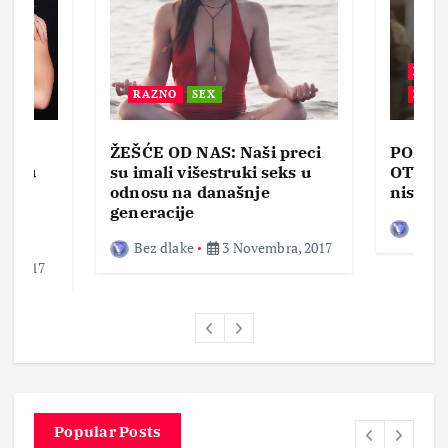
BEZ 
RAZNO
SEX
ZABA
ŽEŠĆE OD NAS: Naši preci
PORNO
lja u
su imali višestruki seks u
OTVOR
ke,
odnosu na današnje
nisam 
generacije
Bez d
Bez dlake
3 Novembra, 2017
a, 2017
Popular Posts