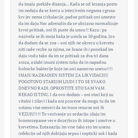
da imaju prekide disanja… Kada se od lezanja posto
im nedaju da se krecu u intezivnim negama zgrusa
krv jer nema cirkulacije, padne pritisak oni umesto
da im daju Nor adrenalin da se ubrzano normalizuje
krvni pritisak, oni ih puste da umru!! Kazu: pa
nazivela se ih moja baka je umrla sa 50 godina. Jos
da dodam da se zna – oni njih ne okrecu u krevetu
niti rade vezbe sa njima, ne hrane ih i ponekad im
daju vodu tako da im se pritisak za dva tri dana
sroza, oslabi imuni sistem tako da in napadnu
bolnicke bakterije koje im oni namerno unesu!!!!
IMAJU RAZRADJEN SISTEM ZA LIKVIDACIJU
POGOTOVO STARIJIH LJUDI I TO SE SVAKO
DNEVNO RADI. OPROSTITE STO SAM VAM
REKAO ISTINU. I da ovo dodam – oni stari koji su
vitalni i zilavi i kada oni procene da mogu tu da im
ostanu vise meseci da im trose resurse oni ih
VEZUJU!!!! To vezivanje uz sedaciju (daju im
bromozepame vece doze)brzo ih istope i umrtve u
krevetima. Eutanaziju im vrse tako sto im unesu
infekcije od njih dobijaju sepsu i septicki sok i kada