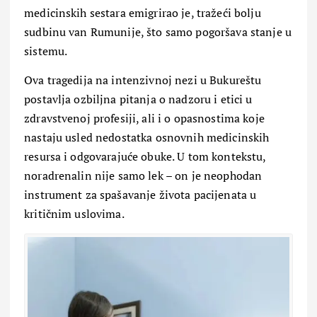
medicinskih sestara emigrirao je, tražeći bolju
sudbinu van Rumunije, što samo pogoršava stanje u
sistemu.
Ova tragedija na intenzivnoj nezi u Bukureštu
postavlja ozbiljna pitanja o nadzoru i etici u
zdravstvenoj profesiji, ali i o opasnostima koje
nastaju usled nedostatka osnovnih medicinskih
resursa i odgovarajuće obuke. U tom kontekstu,
noradrenalin nije samo lek – on je neophodan
instrument za spašavanje života pacijenata u
kritičnim uslovima.