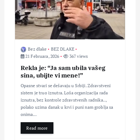
a
č
l
Bez dlake
BEZ DLAKE
a
21 Februara, 2026
367 views
Rekla je: “Ja sam ubila vašeg
n
sina, ubijte vi mene!”
Opasne stvari se dešavaju u Srbiji. Zdravstveni
a
sistem je truo iznutra. Loša organizacija rada
iznutra, bez kontrole zdravstvenih radnika..,
k
polako uzima danak u krvi i puni nam groblja sa
onima…
a
Read more