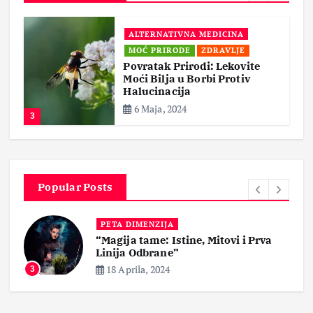
ALTERNATIVNA MEDICINA
MOĆ PRIRODE
ZDRAVLJE
Povratak Prirodi: Lekovite
Moći Bilja u Borbi Protiv
Halucinacija
6 Maja, 2024
3
Popular Posts
PETA DIMENZIJA
“Magija tame: Istine, Mitovi i Prva
Linija Odbrane”
i
ća
18 Aprila, 2024
3