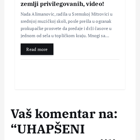
zemlji privilegovanih, video!
Nada Alimanovic, radila u Sremskoj Mitrovici u
srednjoj muzičkoj skoli, posle prešla u ogranak
prokupačke prosvete da predaje i drži časove u
jednom od sela u topličkom kraju. Mnogi sa…
Read more
Vaš komentar na:
“
UHAPŠENI