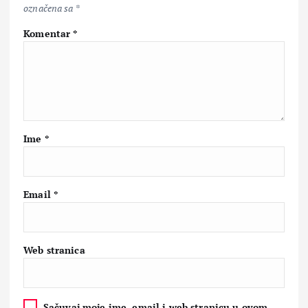
označena sa
*
Komentar
*
Ime
*
Email
*
Web stranica
Sačuvaj moje ime, email i web stranicu u ovom