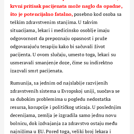
krvni pritisak pacijenata može naglo da opadne,
što je potencijalno fatalno,
posebno kod osoba sa
teškim zdravstvenim stanjima. U takvim
situacijama, lekari i medicinsko osoblje imaju
odgovornost da prepoznaju opasnost i pruže
odgovarajuću terapiju kako bi sačuvali život
pacijenta. U ovom slučaju, umesto toga, lekari su
usmeravali smanjenje doze, čime su indirektno
izazvali smrt pacijenata.
Rumunija, sa jednim od najslabije razvijenih
zdravstvenih sistema u Evropskoj uniji, suočava se
sa dubokim problemima u pogledu nedostatka
resursa, korupcije i političkog uticaja. U poslednjim
decenijama, zemlja je izgradila samo jednu novu
bolnicu, dok izdvajanja za zdravstvo ostaju među
najnižima u EU. Pored toga, veliki broj lekara i