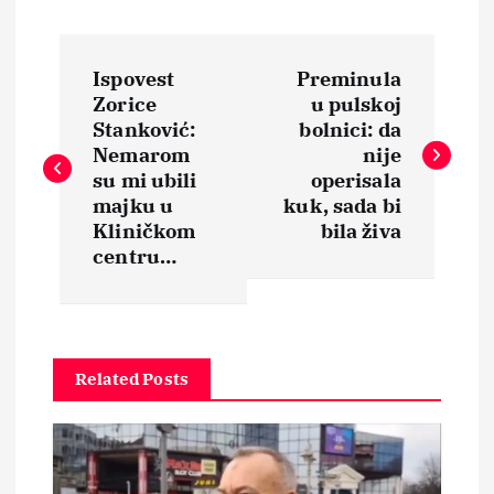
N
Ispovest
Preminula
a
Zorice
u pulskoj
Stanković:
bolnici: da
v
Nemarom
nije
su mi ubili
operisala
i
majku u
kuk, sada bi
Kliničkom
bila živa
centru…
g
a
c
Related Posts
i
j