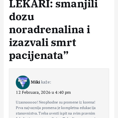
LEKARI: smanjili
dozu
noradrenalina i
izazvali smrt
pacijenata
”
Miki
kaže:
12 Februara, 2026 u 4:40 pm
Uzasnooooo! Neophodne su promene iz korena!
Prva najvaznija promena je kompletna edukacija
stanovnistva. Treba uvesti ispit na svim pravnim