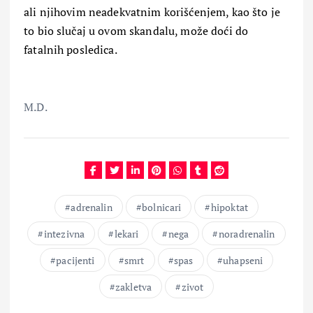
ali njihovim neadekvatnim korišćenjem, kao što je
to bio slučaj u ovom skandalu, može doći do
fatalnih posledica.
M.D.
adrenalin
bolnicari
hipoktat
intezivna
lekari
nega
noradrenalin
pacijenti
smrt
spas
uhapseni
zakletva
zivot