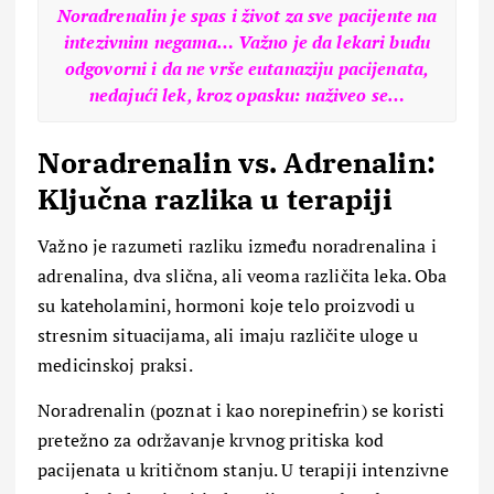
Noradrenalin je spas i život za sve pacijente na
intezivnim negama… Važno je da lekari budu
odgovorni i da ne vrše eutanaziju pacijenata,
nedajući lek, kroz opasku: naživeo se…
Noradrenalin vs. Adrenalin:
Ključna razlika u terapiji
Važno je razumeti razliku između noradrenalina i
adrenalina, dva slična, ali veoma različita leka. Oba
su kateholamini, hormoni koje telo proizvodi u
stresnim situacijama, ali imaju različite uloge u
medicinskoj praksi.
Noradrenalin (poznat i kao norepinefrin) se koristi
pretežno za održavanje krvnog pritiska kod
pacijenata u kritičnom stanju. U terapiji intenzivne