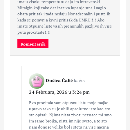
imaju visoku temperaturu daju im intravenski
Miralgin koji tako dat izaziva lupanje srca i naglo
obara pritisak i tada nedaju Nor adrenalin i puste ih
kada se poravnja krvni pritisak da UMRU!!!! Ako
imate otpusne liste vasih preminulih pazljivo ih vise
puta procitajte!!!!
Komentariši
Dušica Ćalić
kaže:
24 Februara, 2026 u 3:24 pm
Evo procitala sam otpusnu listu moje majke
upravo tako su je ubili apsolutno isto kao sto
ste opisali. Njima nista zivoti neznace mi smo
im samo brojka, nista im nije sveto, a to sto
nam donose veliku bol i stetu na vise nacina