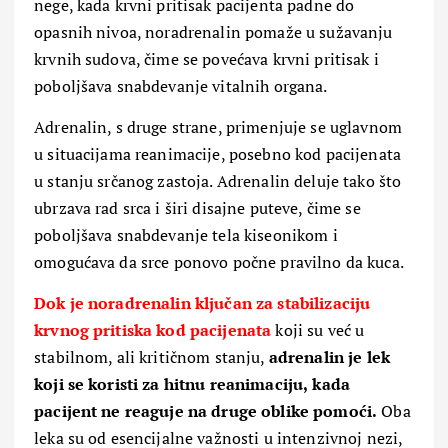
nege, kada krvni pritisak pacijenta padne do
opasnih nivoa, noradrenalin pomaže u sužavanju
krvnih sudova, čime se povećava krvni pritisak i
poboljšava snabdevanje vitalnih organa.
Adrenalin, s druge strane, primenjuje se uglavnom
u situacijama reanimacije, posebno kod pacijenata
u stanju srčanog zastoja. Adrenalin deluje tako što
ubrzava rad srca i širi disajne puteve, čime se
poboljšava snabdevanje tela kiseonikom i
omogućava da srce ponovo počne pravilno da kuca.
Dok je noradrenalin ključan za stabilizaciju
krvnog pritiska kod pacijenata
koji su već u
stabilnom, ali kritičnom stanju,
adrenalin je lek
koji se koristi za hitnu reanimaciju,
kada
pacijent ne reaguje na druge oblike pomoći.
Oba
leka su od esencijalne važnosti u intenzivnoj nezi,