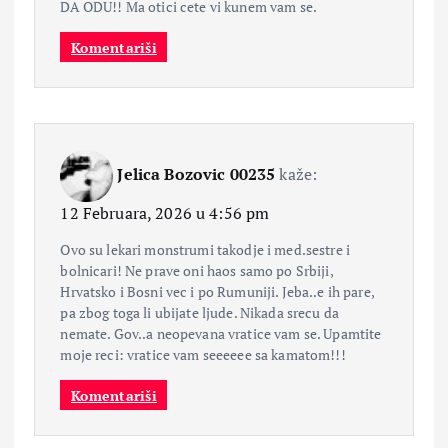
DA ODU!! Ma otici cete vi kunem vam se.
Komentariši
Jelica Bozovic 00235
kaže:
12 Februara, 2026 u 4:56 pm
Ovo su lekari monstrumi takodje i med.sestre i
bolnicari! Ne prave oni haos samo po Srbiji,
Hrvatsko i Bosni vec i po Rumuniji. Jeba..e ih pare,
pa zbog toga li ubijate ljude. Nikada srecu da
nemate. Gov..a neopevana vratice vam se. Upamtite
moje reci: vratice vam seeeeee sa kamatom!!!
Komentariši