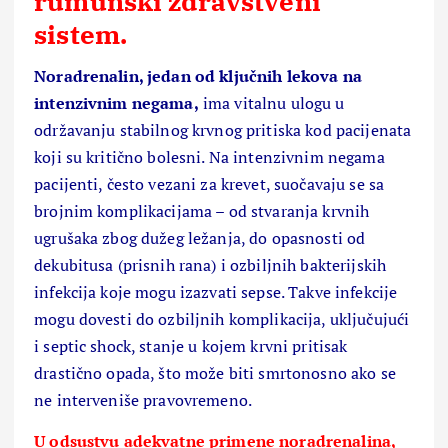
rumunski zdravstveni
sistem.
Noradrenalin, jedan od ključnih lekova na
intenzivnim negama,
ima vitalnu ulogu u
održavanju stabilnog krvnog pritiska kod pacijenata
koji su kritično bolesni. Na intenzivnim negama
pacijenti, često vezani za krevet, suočavaju se sa
brojnim komplikacijama – od stvaranja krvnih
ugrušaka zbog dužeg ležanja, do opasnosti od
dekubitusa (prisnih rana) i ozbiljnih bakterijskih
infekcija koje mogu izazvati sepse. Takve infekcije
mogu dovesti do ozbiljnih komplikacija, uključujući
i septic shock, stanje u kojem krvni pritisak
drastično opada, što može biti smrtonosno ako se
ne interveniše pravovremeno.
U odsustvu adekvatne primene noradrenalina,