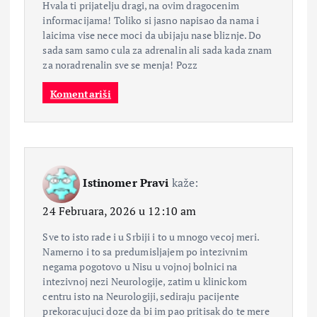
Hvala ti prijatelju dragi, na ovim dragocenim
informacijama! Toliko si jasno napisao da nama i
laicima vise nece moci da ubijaju nase bliznje. Do
sada sam samo cula za adrenalin ali sada kada znam
za noradrenalin sve se menja! Pozz
Komentariši
Istinomer Pravi
kaže:
24 Februara, 2026 u 12:10 am
Sve to isto rade i u Srbiji i to u mnogo vecoj meri.
Namerno i to sa predumisljajem po intezivnim
negama pogotovo u Nisu u vojnoj bolnici na
intezivnoj nezi Neurologije, zatim u klinickom
centru isto na Neurologiji, sediraju pacijente
prekoracujuci doze da bi im pao pritisak do te mere