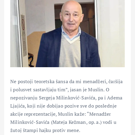
Ne postoji teoretska šansa da mi menadžeri, čaršija
i polusvet sastavljaju tim”, jasan je Muslin. O
nepozivanju Sergeja Milinković-Savića, pa i Adema
Ljajića, koji nije dobijao pozive sve do poslednje
akcije reprezentacije, Muslin kaže: “Menadžer
Milinković-Savića (Mateja Kežman, op. a.) vodi u
žutoj štampi hajku protiv mene.