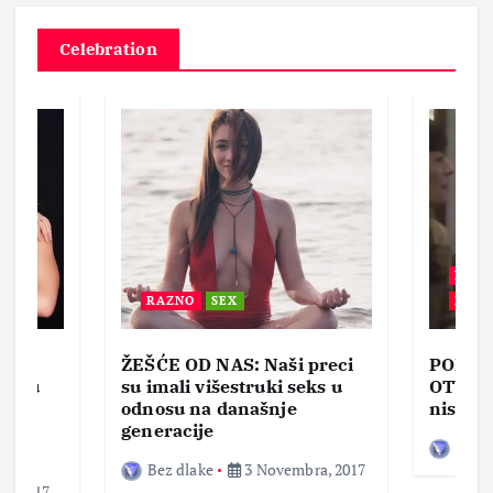
Celebration
BEZ 
RAZNO
SEX
ZABA
ŽEŠĆE OD NAS: Naši preci
PORNO
lja u
su imali višestruki seks u
OTVOR
ke,
odnosu na današnje
nisam 
generacije
Bez d
Bez dlake
3 Novembra, 2017
a, 2017