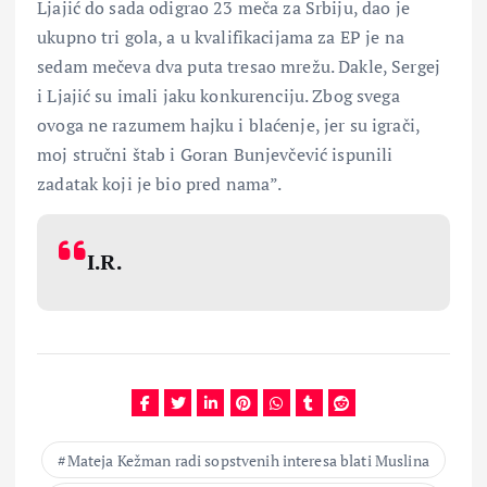
Ljajić do sada odigrao 23 meča za Srbiju, dao je
ukupno tri gola, a u kvalifikacijama za EP je na
sedam mečeva dva puta tresao mrežu. Dakle, Sergej
i Ljajić su imali jaku konkurenciju. Zbog svega
ovoga ne razumem hajku i blaćenje, jer su igrači,
moj stručni štab i Goran Bunjevčević ispunili
zadatak koji je bio pred nama”.
I.R.
Mateja Kežman radi sopstvenih interesa blati Muslina