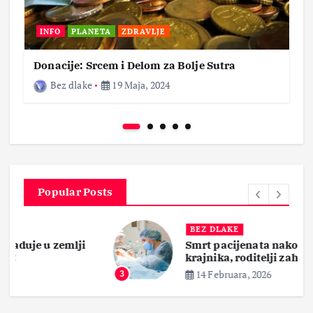
INFO
PLANETA
ZDRAVLJE
Donacije: Srcem i Delom za Bolje Sutra
Bez dlake
19 Maja, 2024
Popular Posts
BEZ DLAKE
Smrt pacijenata nakon operacije
krajnika, roditelji zahtevaju pravdu
14 Februara, 2026
3