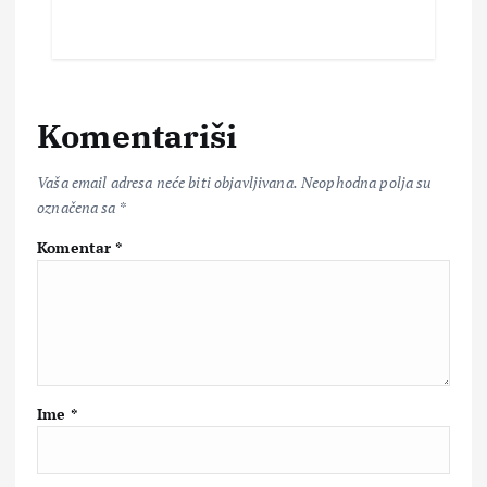
Komentariši
Vaša email adresa neće biti objavljivana.
Neophodna polja su
označena sa
*
Komentar
*
Ime
*