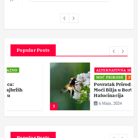
Popular Posts
ALTERNATIVNA MEDICINA
MOĆ PRIRODE
ZDRAVLJE
Povratak Prirodi: Lekovite
Moći Bilja u Borbi Protiv
Halucinacija
6 Maja, 2024
3
Popular Posts