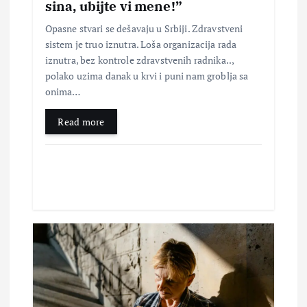
sina, ubijte vi mene!”
k
Opasne stvari se dešavaju u Srbiji. Zdravstveni
sistem je truo iznutra. Loša organizacija rada
a
iznutra, bez kontrole zdravstvenih radnika..,
polako uzima danak u krvi i puni nam groblja sa
onima…
Read more