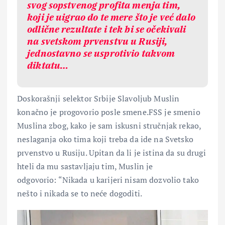
svog sopstvenog profita menja tim,
koji je uigrao do te mere što je već dalo
odlične rezultate i tek bi se očekivali
na svetskom prvenstvu u Rusiji,
jednostavno se usprotivio takvom
diktatu…
Doskorašnji selektor Srbije Slavoljub Muslin
konačno je progovorio posle smene.FSS je smenio
Muslina zbog, kako je sam iskusni stručnjak rekao,
neslaganja oko tima koji treba da ide na Svetsko
prvenstvo u Rusiju. Upitan da li je istina da su drugi
hteli da mu sastavljaju tim, Muslin je
odgovorio: “Nikada u karijeri nisam dozvolio tako
nešto i nikada se to neće dogoditi.