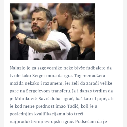
Nalazio je za sagovornike neke bivše fudbalere da
tvrde kako Sergej mora da igra. Tog menadžera
možda nekako i razumem, jer želi da zaradi velike
pare na Sergejevom transferu. Ja i danas tvrdim da
je Milinković-Savić dobar igrač, baš kao i Ljajić, ali
je kod mene prednost imao Tadić, koji je u
poslednjim kvalifikacijama bio treći
najproduktivniji evropski igrač. Podsećam da je