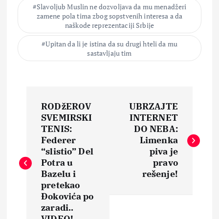
Slavoljub Muslin ne dozvoljava da mu menadžeri
zamene pola tima zbog sopstvenih interesa a da
naškode reprezentaciji Srbije
Upitan da li je istina da su drugi hteli da mu
sastavljaju tim
N
RODžEROV
UBRZAJTE
a
SVEMIRSKI
INTERNET
TENIS:
DO NEBA:
v
Federer
Limenka
“slistio” Del
piva je
i
Potra u
pravo
Bazelu i
rešenje!
pretekao
g
Đokovića po
zaradi..
a
VIDEO!