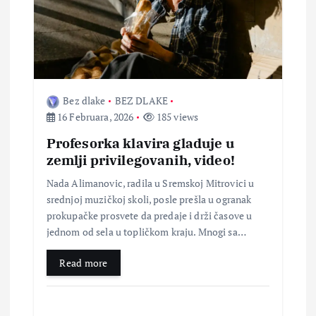
Bez dlake
BEZ DLAKE
16 Februara, 2026
185 views
Profesorka klavira gladuje u
zemlji privilegovanih, video!
Nada Alimanovic, radila u Sremskoj Mitrovici u
srednjoj muzičkoj skoli, posle prešla u ogranak
prokupačke prosvete da predaje i drži časove u
jednom od sela u topličkom kraju. Mnogi sa…
Read more