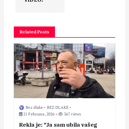
c
i
Related Posts
j
a
č
l
a
Bez dlake
BEZ DLAKE
n
21 Februara, 2026
367 views
a
Rekla je: “Ja sam ubila vašeg