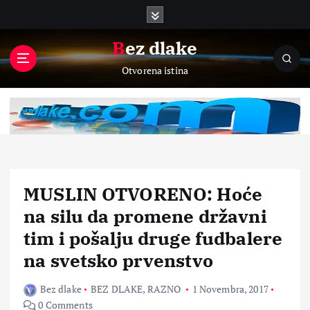
S
k
i
Bez dlake
p
Otvorena istina
t
o
c
o
n
t
e
n
MUSLIN OTVORENO: Hoće
t
na silu da promene državni
tim i pošalju druge fudbalere
na svetsko prvenstvo
Bez dlake
BEZ DLAKE
,
RAZNO
1 Novembra, 2017
0 Comments