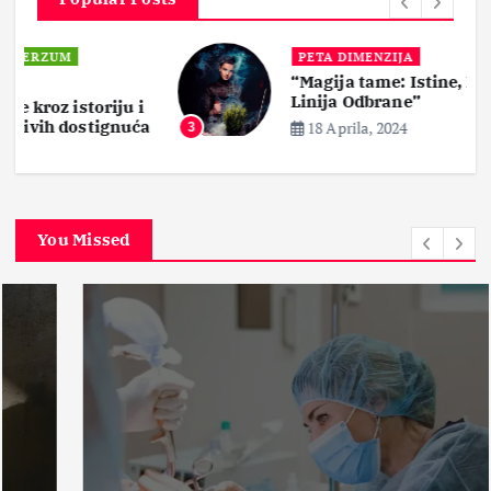
PETA DIMENZIJA
“Magija tame: Istine, Mitovi i Prva
Linija Odbrane”
i
ća
18 Aprila, 2024
3
You Missed