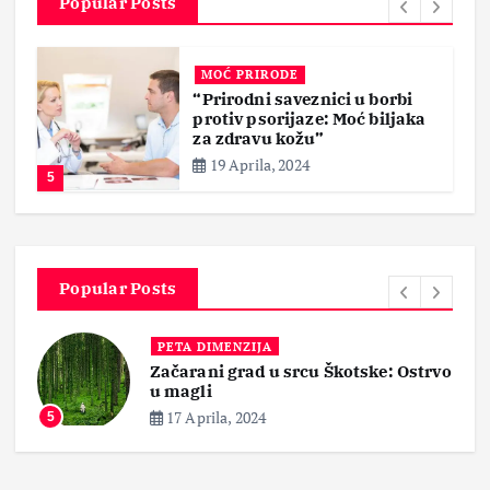
Popular Posts
MOĆ PRIRODE
“Prirodni saveznici u borbi
protiv psorijaze: Moć biljaka
za zdravu kožu”
19 Aprila, 2024
5
Popular Posts
PETA DIMENZIJA
Začarani grad u srcu Škotske: Ostrvo
”
u magli
17 Aprila, 2024
5