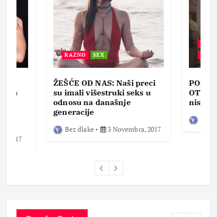
BEZ 
RAZNO
SEX
ZABA
ŽEŠĆE OD NAS: Naši preci
PORNO
lja u
su imali višestruki seks u
OTVOR
ke,
odnosu na današnje
nisam 
generacije
Bez d
Bez dlake
3 Novembra, 2017
a, 2017