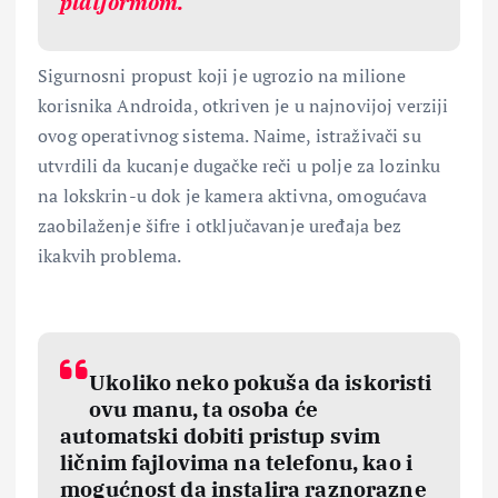
platformom.
Sigurnosni propust koji je ugrozio na milione
korisnika Androida, otkriven je u najnovijoj verziji
ovog operativnog sistema. Naime, istraživači su
utvrdili da kucanje dugačke reči u polje za lozinku
na lokskrin-u dok je kamera aktivna, omogućava
zaobilaženje šifre i otključavanje uređaja bez
ikakvih problema.
Ukoliko neko pokuša da iskoristi
ovu manu, ta osoba će
automatski dobiti pristup svim
ličnim fajlovima na telefonu, kao i
mogućnost da instalira raznorazne