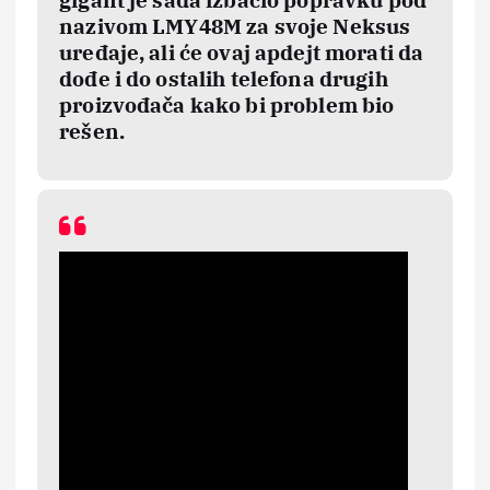
nazivom LMY48M za svoje Neksus
uređaje, ali će ovaj apdejt morati da
dođe i do ostalih telefona drugih
proizvođača kako bi problem bio
rešen.