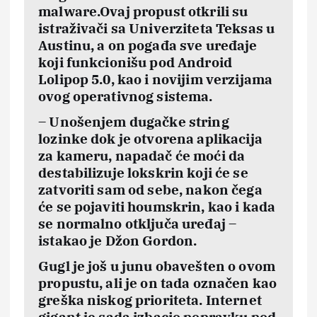
malware.Ovaj propust otkrili su
istraživači sa Univerziteta Teksas u
Austinu, a on pogađa sve uređaje
koji funkcionišu pod Android
Lolipop 5.0, kao i novijim verzijama
ovog operativnog sistema.
– Unošenjem dugačke string
lozinke dok je otvorena aplikacija
za kameru, napadač će moći da
destabilizuje lokskrin koji će se
zatvoriti sam od sebe, nakon čega
će se pojaviti houmskrin, kao i kada
se normalno otključa uređaj –
istakao je Džon Gordon.
Gugl je još u junu obavešten o ovom
propustu, ali je on tada označen kao
greška niskog prioriteta. Internet
gigant je sada izbacio popravku pod