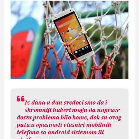
Iz dana u dan svedoci smo da i
skromniji hakeri mogu da naprave
dosta problema bilo kome, dok su ovog
puta u opasnosti vlasnici mobilnih
telefona sa android sistemom ili