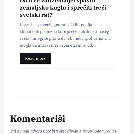
Da li će vanzemaljci spasiti
zemaljsku kuglu i sprečiti treći
svetski rat?
U svetlu sve većih geopolitičkih tenzija i
klimatskih promena koje prete stabilnosti našeg
sveta, mnogi se pitaju da li bi neka spoljašnja sila
mogla da interveniše i spase Zemlju od…
Read more
Komentariši
Vaša email adresa neće biti objavljivana.
Neophodna polja su