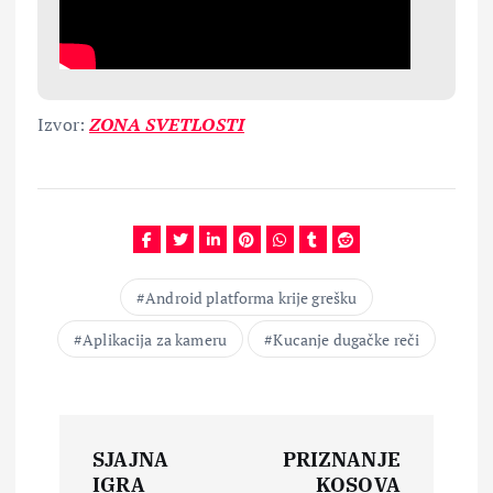
Izvor:
ZONA SVETLOSTI
Android platforma krije grešku
Aplikacija za kameru
Kucanje dugačke reči
N
SJAJNA
PRIZNANJE
IGRA
KOSOVA