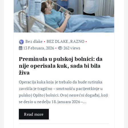
l
a
n
Bez dlake
BEZ DLAKE
,
RAZNO
13 Februara, 2026
262 views
a
Preminula u pulskoj bolnici: da
k
nije operisala kuk, sada bi bila
živa
a
Operacija kuka koja je trebalo da bude rutinska
završila je tragično – smrtnošću pacijentkinje u
pulskoj Opštoj bolnici. Ovaj nesrećni događaj, koji
se desio u nedelju 18. januara 2026 –…
Read more