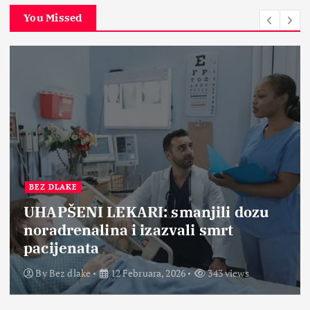
You Missed
BEZ DLAKE
UHAPŠENI LEKARI: smanjili dozu
noradrenalina i izazvali smrt
pacijenata
By
Bez dlake
12 Februara, 2026
343 views