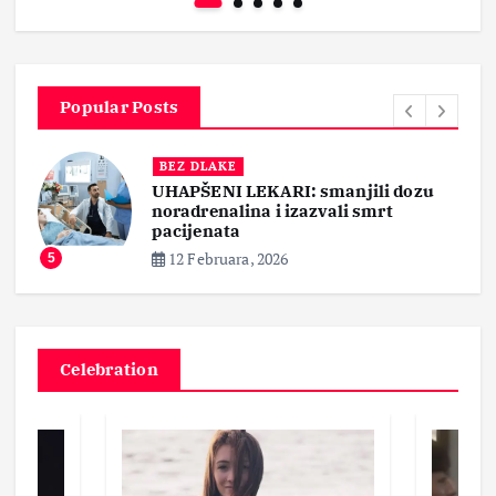
Popular Posts
BEZ DLAKE
UHAPŠENI LEKARI: smanjili dozu
noradrenalina i izazvali smrt
pacijenata
12 Februara, 2026
5
Celebration