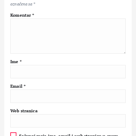
označena sa
*
Komentar
*
Ime
*
Email
*
Web stranica
Sačuvaj moje ime, email i web stranicu u ovom