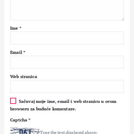
Ime
*
Email
*
Web stranica
Sačuvaj moje ime, email i web stranicu u ovom
browseru za buduće komentare.
Captcha
*
Type the text displayed above: