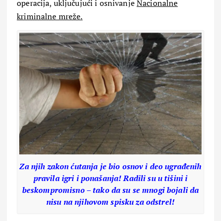
operacija, uključujući i osnivanje
Nacionalne
kriminalne mreže.
Za njih zakon ćutanja je bio osnov i deo ugrađenih
pravila igri i ponašanja! Radili su u tišini i
beskompromisno – tako da su se mnogi bojali da
nisu na njihovom spisku za odstrel!