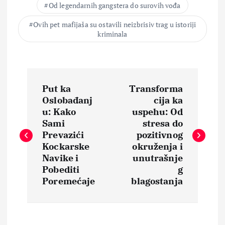
Od legendarnih gangstera do surovih vođa
Ovih pet mafijaša su ostavili neizbrisiv trag u istoriji
kriminala
N
Put ka
Transforma
a
Oslobađanj
cija ka
u: Kako
uspehu: Od
v
Sami
stresa do
Prevazići
pozitivnog
i
Kockarske
okruženja i
Navike i
unutrašnje
Pobediti
g
g
Poremećaje
blagostanja
a