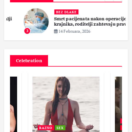
BEZ DLAKE
Smrt pacijenata nakon operacije
krajnika, roditelji zahtevaju pravdu
14 Februara, 2026
3
Celebration
BEZ 
RAZNO
SEX
ZABA