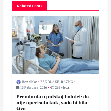
c
Related Posts
i
j
a
č
l
a
Bez dlake
BEZ DLAKE
,
RAZNO
n
13 Februara, 2026
263 views
a
Preminula u pulskoj bolnici: da
nije operisala kuk, sada bi bila
k
živa