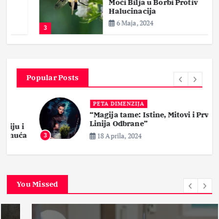
Moći Bilja u Borbi Protiv
Halucinacija
6 Maja, 2024
3
Popular Posts
PETA DIMENZIJA
“Magija tame: Istine, Mitovi i Prva
Linija Odbrane”
i
ća
18 Aprila, 2024
3
You Missed