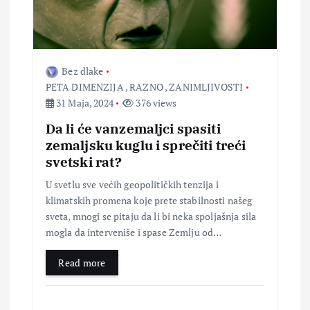
Bez dlake
PETA DIMENZIJA
,
RAZNO
,
ZANIMLJIVOSTI
31 Maja, 2024
376 views
Da li će vanzemaljci spasiti
zemaljsku kuglu i sprečiti treći
svetski rat?
U svetlu sve većih geopolitičkih tenzija i
klimatskih promena koje prete stabilnosti našeg
sveta, mnogi se pitaju da li bi neka spoljašnja sila
mogla da interveniše i spase Zemlju od…
Read more