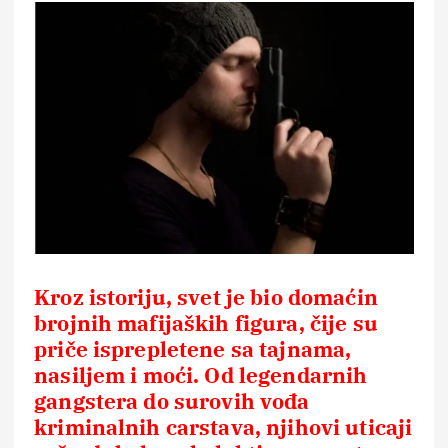
Kroz istoriju, svet je bio domaćin
brojnih mafijaških figura, čije su
priče isprepletene sa tajnama,
nasiljem i moći. Od legendarnih
gangstera do surovih vođa
kriminalnih carstava, njihovi uticaji