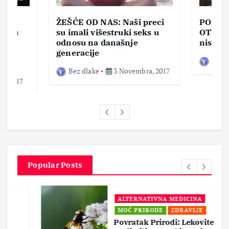
ŽEŠĆE OD NAS: Naši preci
PORNO
lja u
su imali višestruki seks u
OTVOR
ke,
odnosu na današnje
nisam 
generacije
Bez d
Bez dlake
3 Novembra, 2017
a, 2017
Popular Posts
ALTERNATIVNA MEDICINA
MOĆ PRIRODE
ZDRAVLJE
Povratak Prirodi: Lekovite