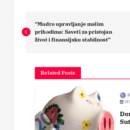
N
“Mudro upravljanje malim
a
prihodima: Saveti za pristojan
život i finansijsku stabilnost”
v
i
Related Posts
g
B
a
19 
c
Don
Su