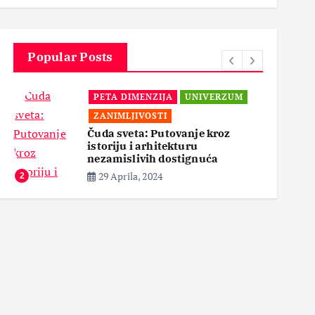
3
Popular Posts
PETA DIMENZIJA
UNIVERZUM
ZANIMLJIVOSTI
Čuda sveta: Putovanje kroz
istoriju i arhitekturu
3
nezamislivih dostignuća
29 Aprila, 2024
2