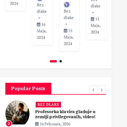
2024
Bez
dlak
dlake
Bez
dlake
dlake
12
15
16
Maja
Maja,
15
Maja,
2024
2024
Maja,
2024
2024
Popular Posts
BEZ DLAKE
Profesorka klavira gladuje u
zemlji privilegovanih, video!
16 Februara, 2026
2