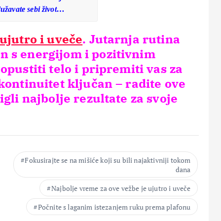
dužavate sebi život…
ujutro i uveče
. Jutarnja rutina
 s energijom i pozitivnim
pustiti telo i pripremiti vas za
kontinuitet ključan – radite ove
gli najbolje rezultate za svoje
Fokusirajte se na mišiće koji su bili najaktivniji tokom
dana
Najbolje vreme za ove vežbe je ujutro i uveče
Počnite s laganim istezanjem ruku prema plafonu