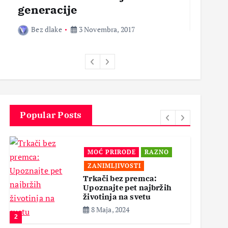
generacije
Bez 
Bez dlake
3 Novembra, 2017
Popular Posts
MOĆ PRIRODE
RAZNO
ZANIMLJIVOSTI
Trkači bez premca:
Upoznajte pet najbržih
životinja na svetu
8 Maja, 2024
2