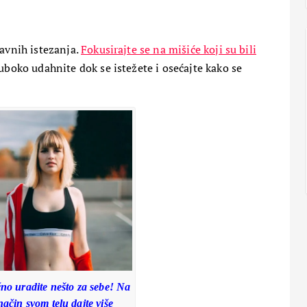
15 Maja, 2024
1
tavnih istezanja.
Fokusirajte se na mišiće koji su bili
uboko udahnite dok se istežete i osećajte kako se
PETA DIMENZIJA
RAZNO
tske:
ZANIMLJIVOSTI
Da li će vanzemaljci spasiti
zemaljsku kuglu i sprečiti treći
svetski rat?
31 Maja, 2024
1
no uradite nešto za sebe! Na
način svom telu dajte više