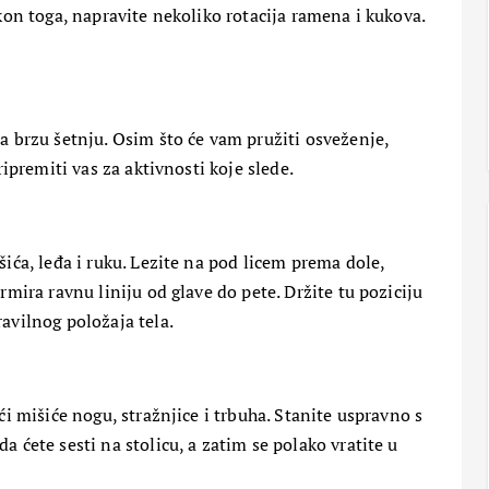
akon toga, napravite nekoliko rotacija ramena i kukova.
sam u velikom problemu…
Bez dlake
26 Oktobra, 2017
a brzu šetnju. Osim što će vam pružiti osveženje,
ripremiti vas za aktivnosti koje slede.
šića, leđa i ruku. Lezite na pod licem prema dole,
rmira ravnu liniju od glave do pete. Držite tu poziciju
avilnog položaja tela.
ALTERNATIVNA
MEDICINA
 u
LEPOTA I NEGA
ze:
vu
MOĆ PRIRODE
ći mišiće nogu, stražnjice i trbuha. Stanite uspravno s
Topi kilograme:
a ćete sesti na stolicu, a zatim se polako vratite u
Tajanstveno voće sa
moćnim lekovitim
svojstvima