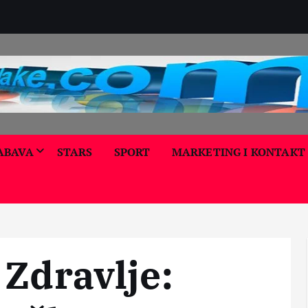
ABAVA
STARS
SPORT
MARKETING I KONTAKT
ALTE
ALTE
RNA
RNA
TIVN
KORI
TIVN
A
SNI
A
MEDI
SAVE
MEDI
BIZN
CINA
TI
CINA
IS
KORI
LEPO
LEPO
 Zdravlje:
KORI
SNI
TA I
TA I
SNI
SAVE
NEG
NEG
SAVE
TI
A
A
TI
ZDR
ZDR
MOĆ
RAZ
AVLJ
AVLJ
PRIR
NO
E
E
ODE