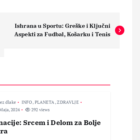
Ishrana u Sportu: Greške i Ključni
Aspekti za Fudbal, Košarku i Tenis
ez dlake
INFO
,
PLANETA
,
ZDRAVLJE
Maja, 2024
292 views
acije: Srcem i Delom za Bolje
tra