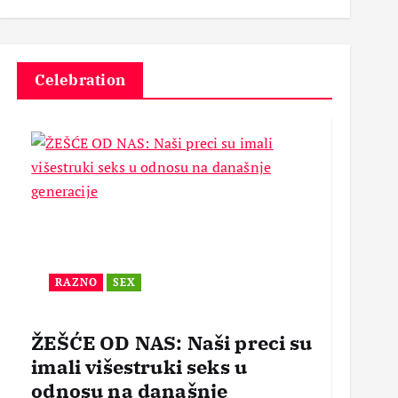
3
Celebration
RAZNO
SEX
BEZ
ŽEŠĆE OD NAS: Naši preci su
POR
imali višestruki seks u
OTVO
odnosu na današnje
mogl