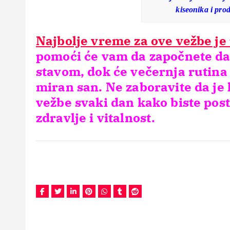
kiseonika i pro
Najbolje vreme za ove vežbe je 
pomoći će vam da započnete dan
stavom, dok će večernja rutina o
miran san. Ne zaboravite da je 
vežbe svaki dan kako biste posti
zdravlje i vitalnost.