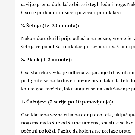
savijte prema dole kako biste istegli leđa i noge. N
Ovo će probuditi mišiće i povećati protok krvi.
2. Šetnja (15-30 minuta):
Nakon doručka ili prije odlaska na posao, vreme je z
šetnja će poboljšati cirkulaciju, razbuditi vaš um i p
3. Plank (1-2 minute):
Ova statička vežba je odlična za jačanje trbušnih mi
podignite se na laktove i nožne prste tako da telo fo
koliko god možete, fokusirajući se na zadržavanje pr
MOĆ PRIRODE
“Prirodni saveznici
4. Čučnjevi (3 serije po 10 ponavljanja):
borbi protiv psorija
Moć biljaka za zdra
Ova klasična vežba cilja na donji deo tela, uključuju
kožu”
nogama malo šire od širine ramena, spustite se kao d
19 Aprila, 2024
5
početni položaj. Pazite da kolena ne prelaze prste.