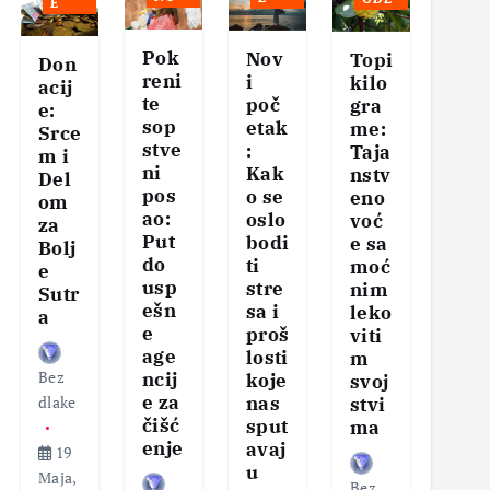
E
Pok
Nov
Ser
Topi
Don
reni
i
vis
kilo
acij
te
poč
naš
gra
e:
sop
etak
eg
me:
Srce
stve
:
tela
Taja
m i
ni
Kak
–
nstv
Del
pos
o se
Klj
eno
om
ao:
oslo
čni
voć
za
Put
bodi
kor
e sa
Bolj
do
ti
aci
moć
e
usp
stre
za
nim
Sutr
ešn
sa i
zdr
leko
a
e
proš
v
viti
age
losti
san
m
Bez
ncij
koje
i
svoj
e za
nas
vita
dlake
stvi
čišć
sput
nos
ma
enje
avaj
19
u
Maja,
Bez
Bez