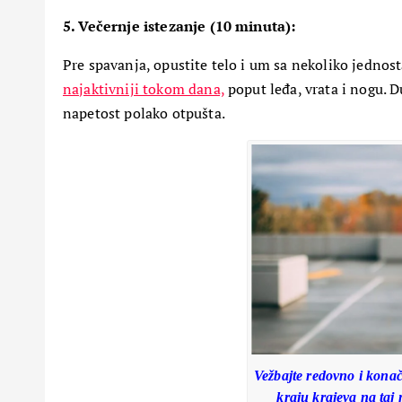
5. Večernje istezanje (10 minuta):
Pre spavanja, opustite telo i um sa nekoliko jednos
najaktivniji tokom dana,
poput leđa, vrata i nogu. D
napetost polako otpušta.
PETA DIMENZIJA
Začarani grad u srcu Ško
Ostrvo u magli
17 Aprila, 2024
5
Vežbajte redovno i konač
kraju krajeva na taj 