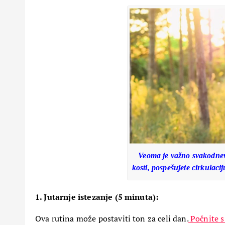
12 Februara, 2026
5
Veoma je važno svakodnevn
kosti, pospešujete cirkulaci
1. Jutarnje istezanje (5 minuta):
Ova rutina može postaviti ton za celi dan.
Počnite s