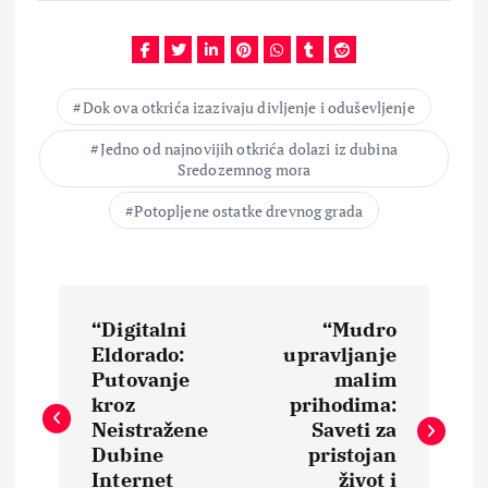
Dok ova otkrića izazivaju divljenje i oduševljenje
Jedno od najnovijih otkrića dolazi iz dubina
Sredozemnog mora
Potopljene ostatke drevnog grada
N
“Digitalni
“Mudro
a
Eldorado:
upravljanje
Putovanje
malim
v
kroz
prihodima:
Neistražene
Saveti za
i
Dubine
pristojan
Internet
život i