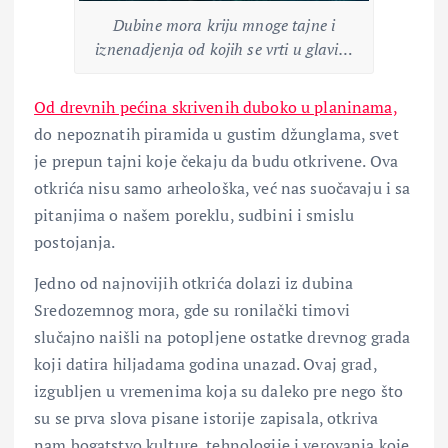
Dubine mora kriju mnoge tajne i
iznenadjenja od kojih se vrti u glavi…
Od drevnih pećina skrivenih duboko u planinama,
do nepoznatih piramida u gustim džunglama, svet
je prepun tajni koje čekaju da budu otkrivene. Ova
otkrića nisu samo arheološka, već nas suočavaju i sa
pitanjima o našem poreklu, sudbini i smislu
postojanja.
Jedno od najnovijih otkrića dolazi iz dubina
Sredozemnog mora, gde su ronilački timovi
slučajno naišli na potopljene ostatke drevnog grada
koji datira hiljadama godina unazad. Ovaj grad,
izgubljen u vremenima koja su daleko pre nego što
su se prva slova pisane istorije zapisala, otkriva
nam bogatstvo kulture, tehnologije i verovanja koje