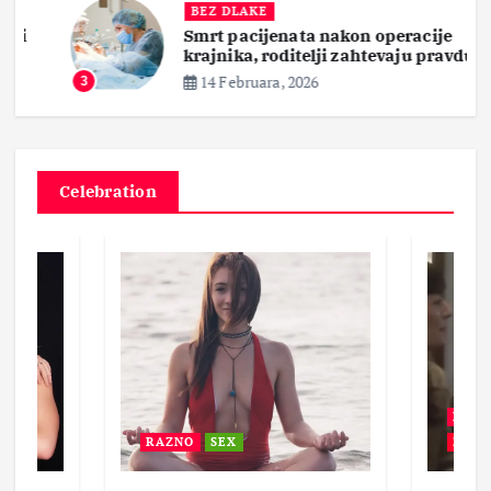
BEZ DLAKE
Smrt pacijenata nakon operacije
krajnika, roditelji zahtevaju pravdu
14 Februara, 2026
3
Celebration
BEZ 
RAZNO
SEX
ZABA