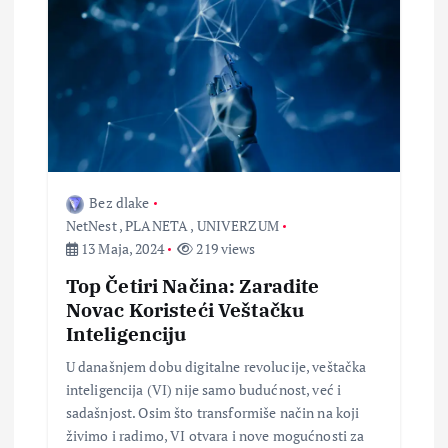
Bez dlake
NetNest
,
PLANETA
,
UNIVERZUM
13 Maja, 2024
219 views
Top Četiri Načina: Zaradite
Novac Koristeći Veštačku
Inteligenciju
U današnjem dobu digitalne revolucije, veštačka
inteligencija (VI) nije samo budućnost, već i
sadašnjost. Osim što transformiše način na koji
živimo i radimo, VI otvara i nove mogućnosti za