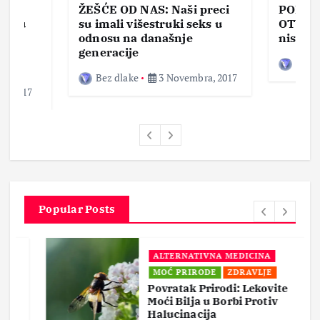
ŽEŠĆE OD NAS: Naši preci
PORNO
lja u
su imali višestruki seks u
OTVOR
ke,
odnosu na današnje
nisam 
generacije
Bez d
Bez dlake
3 Novembra, 2017
a, 2017
Popular Posts
ALTERNATIVNA MEDICINA
MOĆ PRIRODE
ZDRAVLJE
Povratak Prirodi: Lekovite
Moći Bilja u Borbi Protiv
Halucinacija