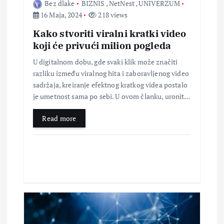
Bez dlake
BIZNIS
,
NetNest
,
UNIVERZUM
n
16 Maja, 2024
218 views
a
Kako stvoriti viralni kratki video
koji će privući milion pogleda
k
U digitalnom dobu, gde svaki klik može značiti
razliku između viralnog hita i zaboravljenog video
a
sadržaja, kreiranje efektnog kratkog videa postalo
je umetnost sama po sebi. U ovom članku, uronit…
Read more