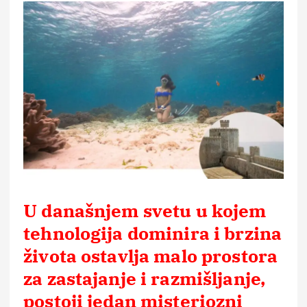
U današnjem svetu u kojem
tehnologija dominira i brzina
života ostavlja malo prostora
za zastajanje i razmišljanje,
postoji jedan misteriozni