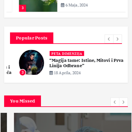
6 Maja, 2024
3
Popular Posts
PETA DIMENZIJA
“Magija tame: Istine, Mitovi i Prva
Linija Odbrane”
i
ća
18 Aprila, 2024
3
You Missed