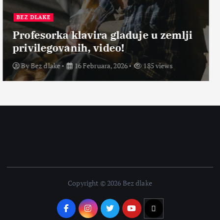
BEZ DLAKE
Smrt pacijenata nakon operacije
krajnika, roditelji zahtevaju pravdu
By
Bez dlake
14 Februara, 2026
203 views
Copyright © 2026 Bez dlake