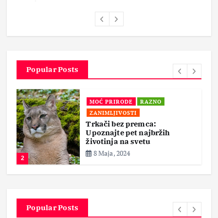
Popular Posts
MOĆ PRIRODE
RAZNO
ZANIMLJIVOSTI
Trkači bez premca:
Upoznajte pet najbržih
životinja na svetu
8 Maja, 2024
3
Popular Posts