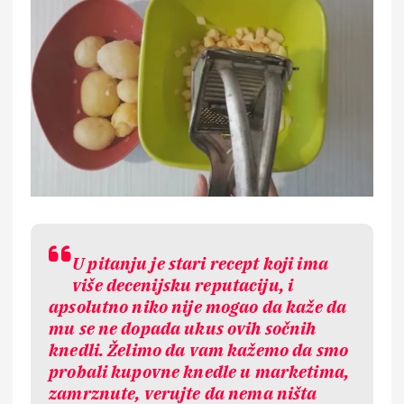
U pitanju je stari recept koji ima
više decenijsku reputaciju, i
apsolutno niko nije mogao da kaže da
mu se ne dopada ukus ovih sočnih
knedli. Želimo da vam kažemo da smo
probali kupovne knedle u marketima,
zamrznute, verujte da nema ništa