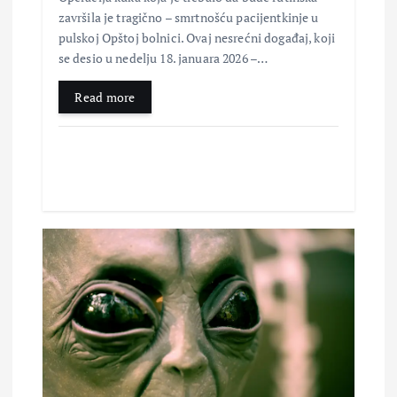
završila je tragično – smrtnošću pacijentkinje u
k
pulskoj Opštoj bolnici. Ovaj nesrećni događaj, koji
se desio u nedelju 18. januara 2026 –…
a
Read more