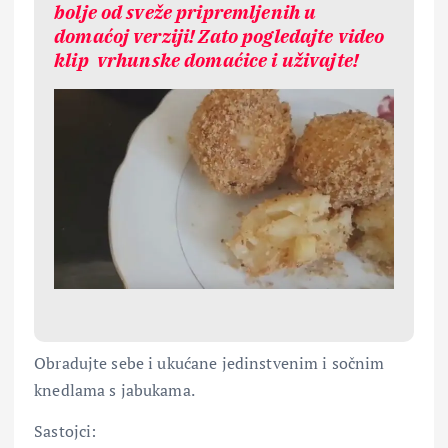
bolje od sveže pripremljenih u
domaćoj verziji! Zato pogledajte video
klip vrhunske domaćice i uživajte!
Obradujte sebe i ukućane jedinstvenim i sočnim
knedlama s jabukama.
Sastojci: