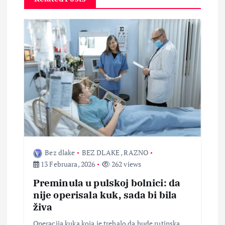
c
i
j
a
č
l
Bez dlake
BEZ DLAKE
,
RAZNO
a
13 Februara, 2026
262 views
Preminula u pulskoj bolnici: da
n
nije operisala kuk, sada bi bila
živa
a
Operacija kuka koja je trebalo da bude rutinska