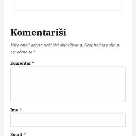
Komentariši
Vaša email adresa neće biti objavljivana.
Neophodna polja su
označena sa
*
Komentar
*
Ime
*
Email
*