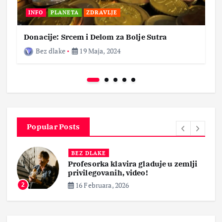
INFO
PLANETA
ZDRAVLJE
Donacije: Srcem i Delom za Bolje Sutra
Bez dlake
19 Maja, 2024
Popular Posts
BEZ DLAKE
Profesorka klavira gladuje u zemlji
privilegovanih, video!
16 Februara, 2026
3