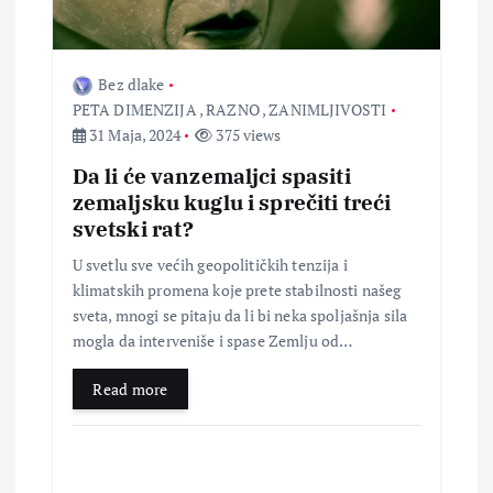
Bez dlake
PETA DIMENZIJA
,
RAZNO
,
ZANIMLJIVOSTI
31 Maja, 2024
375 views
Da li će vanzemaljci spasiti
zemaljsku kuglu i sprečiti treći
svetski rat?
U svetlu sve većih geopolitičkih tenzija i
klimatskih promena koje prete stabilnosti našeg
sveta, mnogi se pitaju da li bi neka spoljašnja sila
mogla da interveniše i spase Zemlju od…
Read more