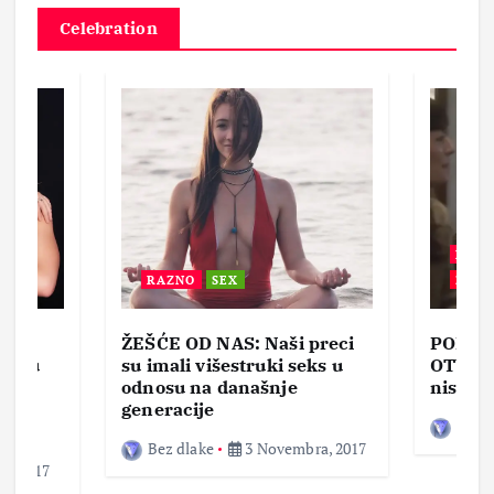
Celebration
BEZ 
RAZNO
SEX
ZABA
ŽEŠĆE OD NAS: Naši preci
PORNO
lja u
su imali višestruki seks u
OTVOR
ke,
odnosu na današnje
nisam 
generacije
Bez d
Bez dlake
3 Novembra, 2017
a, 2017