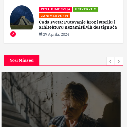
PETA DIMENZIJA
UNIVERZUM
ZANIMLJIVOSTI
Čuda sveta: Putovanje kroz istoriju i
arhitekturu nezamislivih dostignuća
3
29 Aprila, 2024
2
You Missed