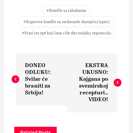
Knedle sa jabukama
Kupovne knedle su nedorasle domaćoj trpezi
Stari recept koji ima više decenijsku reputaciju
N
DONEO
EKSTRA
a
ODLUKU:
UKUSNO:
Svilar će
Kajgana po
v
braniti za
svemirskoj
Srbiju!
recepturi..
i
VIDEO!
g
a
Related Posts