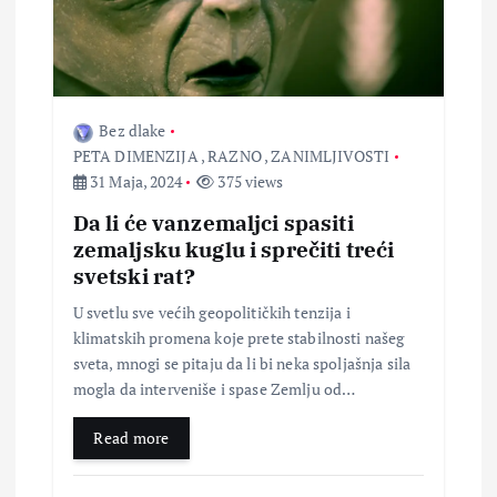
Bez dlake
PETA DIMENZIJA
,
RAZNO
,
ZANIMLJIVOSTI
31 Maja, 2024
375 views
Da li će vanzemaljci spasiti
zemaljsku kuglu i sprečiti treći
svetski rat?
U svetlu sve većih geopolitičkih tenzija i
klimatskih promena koje prete stabilnosti našeg
sveta, mnogi se pitaju da li bi neka spoljašnja sila
mogla da interveniše i spase Zemlju od…
Read more