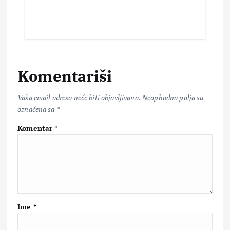
Komentariši
Vaša email adresa neće biti objavljivana.
Neophodna polja su
označena sa
*
Komentar
*
Ime
*