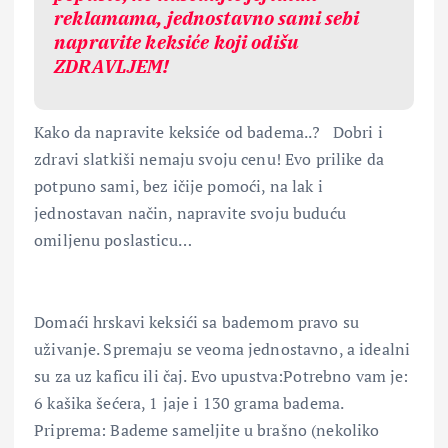
reklamama, jednostavno sami sebi
napravite keksiće koji odišu
ZDRAVLJEM!
Kako da napravite keksiće od badema..? Dobri i
zdravi slatkiši nemaju svoju cenu! Evo prilike da
potpuno sami, bez ičije pomoći, na lak i
jednostavan način, napravite svoju buduću
omiljenu poslasticu…
Domaći hrskavi keksići sa bademom pravo su
uživanje. Spremaju se veoma jednostavno, a idealni
su za uz kaficu ili čaj. Evo upustva:Potrebno vam je:
6 kašika šećera, 1 jaje i 130 grama badema.
Priprema: Bademe sameljite u brašno (nekoliko