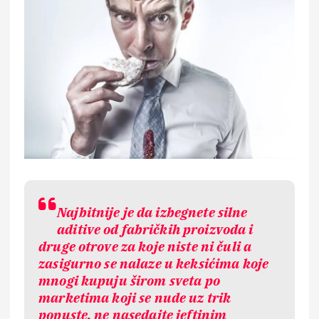
Najbitnije je da izbegnete silne
aditive od fabričkih proizvoda i
druge otrove za koje niste ni čuli a
zasigurno se nalaze u keksićima koje
mnogi kupuju širom sveta po
marketima koji se nude uz trik
popuste, ne nasedajte jeftinim