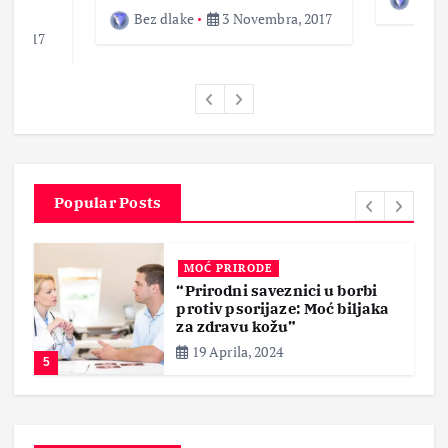
Bez dlake
3 Novembra, 2017
a, 2017
Popular Posts
MOĆ PRIRODE
“Prirodni saveznici u borbi
protiv psorijaze: Moć biljaka
za zdravu kožu”
19 Aprila, 2024
5