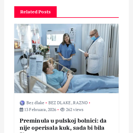
a
Related Posts
c
i
j
a
č
l
a
Bez dlake
BEZ DLAKE
,
RAZNO
13 Februara, 2026
262 views
n
Preminula u pulskoj bolnici: da
nije operisala kuk, sada bi bila