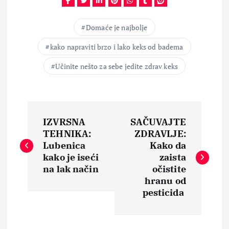
Domaće je najbolje
kako napraviti brzo i lako keks od badema
Učinite nešto za sebe jedite zdrav keks
N
IZVRSNA
SAČUVAJTE
a
TEHNIKA:
ZDRAVLJE:
Lubenica
Kako da
v
kako je iseći
zaista
na lak način
očistite
i
hranu od
pesticida
g