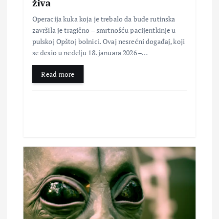
a
živa
Operacija kuka koja je trebalo da bude rutinska
k
završila je tragično – smrtnošću pacijentkinje u
pulskoj Opštoj bolnici. Ovaj nesrećni događaj, koji
a
se desio u nedelju 18. januara 2026 –…
Read more