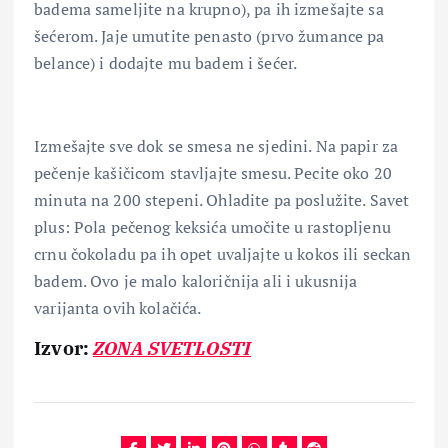
badema sameljite na krupno), pa ih izmešajte sa
šećerom. Jaje umutite penasto (prvo žumance pa
belance) i dodajte mu badem i šećer.
Izmešajte sve dok se smesa ne sjedini. Na papir za
pečenje kašičicom stavljajte smesu. Pecite oko 20
minuta na 200 stepeni. Ohladite pa poslužite. Savet
plus: Pola pečenog keksića umočite u rastopljenu
crnu čokoladu pa ih opet uvaljajte u kokos ili seckan
badem. Ovo je malo kaloričnija ali i ukusnija
varijanta ovih kolačića.
Izvor:
ZONA SVETLOSTI