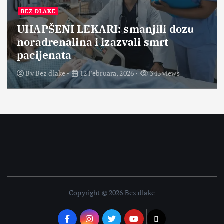
BEZ DLAKE
UHAPŠENI LEKARI: smanjili dozu
noradrenalina i izazvali smrt
pacijenata
By
Bez dlake
12 Februara, 2026
343 views
Copyright © 2026 Bez dlake