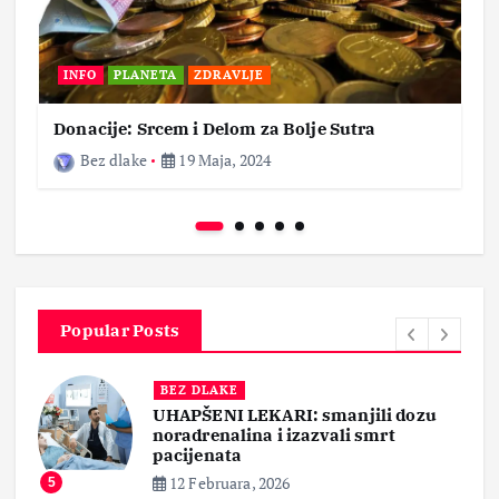
INFO
PLANETA
ZDRAVLJE
Donacije: Srcem i Delom za Bolje Sutra
Bez dlake
19 Maja, 2024
Popular Posts
BEZ DLAKE
UHAPŠENI LEKARI: smanjili dozu
noradrenalina i izazvali smrt
pacijenata
12 Februara, 2026
5