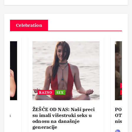
Celebration
BEZ 
RAZNO
SEX
ZABA
ŽEŠĆE OD NAS: Naši preci
PORNO
lja u
su imali višestruki seks u
OTVOR
ke,
odnosu na današnje
nisam 
generacije
Bez d