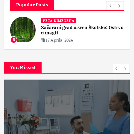
Popular Posts
PETA DIMENZIJA
Začarani grad u srcu Škotske: Ostrvo
”
u magli
17 Aprila, 2024
5
You Missed