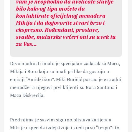
vam je neophodno da uveličate slavlje
bilo kakvog tipa možete da
kontaktirate oficijelnog menađera
Mikija i da dogovorite stvari brzo i
ekspresno. Rođendani, proslave,
svadbe, maturske večeri oni su uvek tu
za Vas…
Drvo mudrosti imalo je specijalan zadatak za Macu,
Mikija i Boru koju su imali prilike da gostuju u
emisiji “Amidži šou”. Miki Đuričić postao je estradni
menadžer a njegovi prvi klijenti su Bora Santana i
Maca Diskrecija.
Pred njima je sasvim sigurno blistava karijera a
Miki je uspeo da izdejstvuje i sredi prvu “tezgu”i to