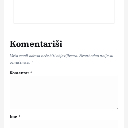
Komentariši
Vaša email adresa neće biti objavljivana.
Neophodna polja su
označena sa
*
Komentar
*
Ime
*