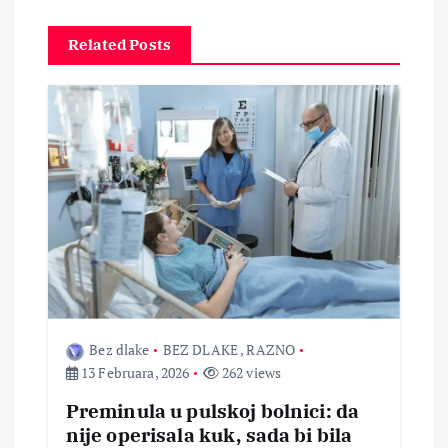
c
Related Posts
i
j
a
č
l
a
Bez dlake
BEZ DLAKE
,
RAZNO
13 Februara, 2026
262 views
n
Preminula u pulskoj bolnici: da
a
nije operisala kuk, sada bi bila