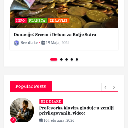
INFO
PLANETA
ZDRAVLJE
Donacije: Srcem i Delom za Bolje Sutra
Bez dlake
19 Maja, 2024
Popular Posts
BEZ DLAKE
 gladuje u zemlji
Smrt pacijenata nakon o
deo!
krajnika, roditelji zaht
14 Februara, 2026
3