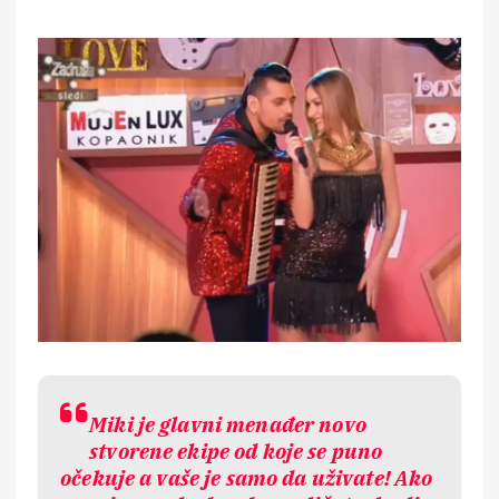
Miki je glavni menađer novo
stvorene ekipe od koje se puno
očekuje a vaše je samo da uživate! Ako