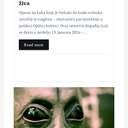
živa
k
Operacija kuka koja je trebalo da bude rutinska
završila je tragično – smrtnošću pacijentkinje u
a
pulskoj Opštoj bolnici. Ovaj nesrećni događaj, koji
se desio u nedelju 18. januara 2026 –…
Read more