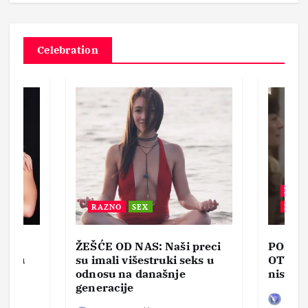
Celebration
BEZ 
RAZNO
SEX
ZABA
ŽEŠĆE OD NAS: Naši preci
PORNO
lja u
su imali višestruki seks u
OTVOR
ke,
odnosu na današnje
nisam 
generacije
Bez d