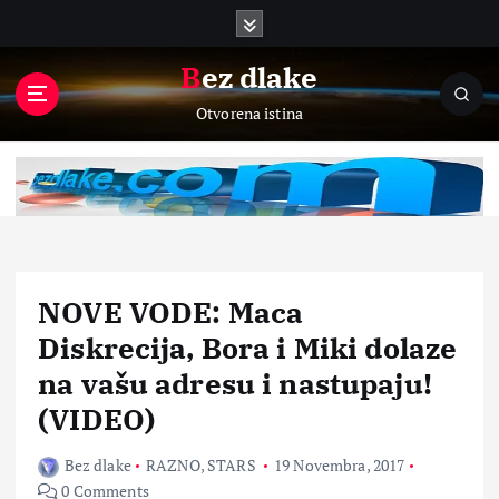
S
k
i
Bez dlake
p
Otvorena istina
t
o
c
o
n
t
e
n
NOVE VODE: Maca
t
Diskrecija, Bora i Miki dolaze
na vašu adresu i nastupaju!
(VIDEO)
Bez dlake
RAZNO
,
STARS
19 Novembra, 2017
0 Comments