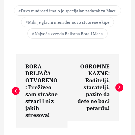
Drvo mudrosti imalo je specijalan zadatak za Macu
Miki je glavni menađer novo stvorene ekipe
Najveća zvezda Balkana Bora i Maca
N
BORA
OGROMNE
a
DRLJAČA
KAZNE:
OTVORENO
Roditelji,
v
: Preživeo
staratelji,
sam strašne
pazite da
i
stvari i niz
dete ne baci
jakih
petardu!
stresova!
g
a