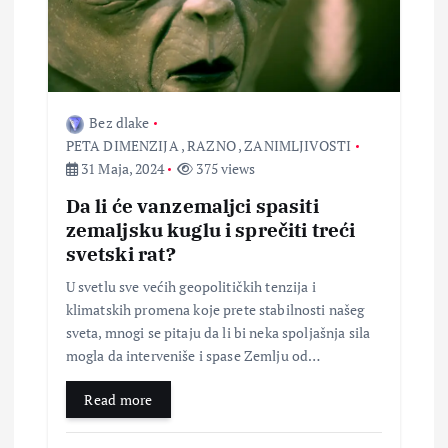
Bez dlake
PETA DIMENZIJA
,
RAZNO
,
ZANIMLJIVOSTI
31 Maja, 2024
375 views
Da li će vanzemaljci spasiti
zemaljsku kuglu i sprečiti treći
svetski rat?
U svetlu sve većih geopolitičkih tenzija i
klimatskih promena koje prete stabilnosti našeg
sveta, mnogi se pitaju da li bi neka spoljašnja sila
mogla da interveniše i spase Zemlju od…
Read more