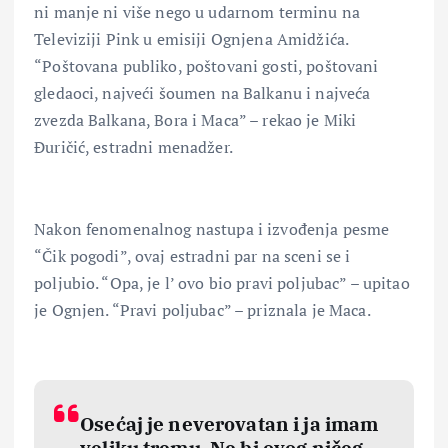
ni manje ni više nego u udarnom terminu na
Televiziji Pink u emisiji Ognjena Amidžića.
“Poštovana publiko, poštovani gosti, poštovani
gledaoci, najveći šoumen na Balkanu i najveća
zvezda Balkana, Bora i Maca” – rekao je Miki
Đuričić, estradni menadžer.
Nakon fenomenalnog nastupa i izvođenja pesme
“Čik pogodi”, ovaj estradni par na sceni se i
poljubio. “Opa, je l’ ovo bio pravi poljubac” – upitao
je Ognjen. “Pravi poljubac” – priznala je Maca.
Osećaj je neverovatan i ja imam
veliku tremu. Ne bi ovog ničeg