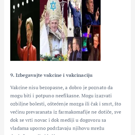
9. Izbegavajte vakcine i vakcinaciju
Vakcine nisu bezopasne, a dobro je poznato da
mogu biti i potpuno neefikasne. Mogu izazvati
ozbiljne bolesti, oštećenje mozga ili čak i smrt, što
većinu prevaranata iz farmakomafije ne dotiče, sve
dok se vrti novac i dok mediji u dogovoru sa
vladama uporno podržavaju njihovu mrežu