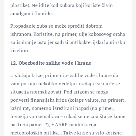
plastike). Ne idite kod zubara koji koriste živin
amalgam i fluoride.
Propadanje zuba se može sprečiti dobrom
ishranom. Koristite, na primer, ulje kokosovog oraha
za ispiranje usta jer sadrži antibakterijsku laurinsku
kiselinu.
12. Obezbedite zalihe vode i hrane
U slučaju krize, pripremite zalihe vode i hrane da
vam potraju nekoliko nedelja i nadajte se da će se
situacija normalizovati. Pod krizom se mogu
podvesti finansijska kriza (kolaps valute, na primer),
lažni rat, namerno izrežirani napad (na primer,
invazija vanzemaljaca – nikad se ne zna šta će kome
pasti na pamet!?), HAARP modifikacija
meteoroloških prilika… Takve krize su vrlo korisne