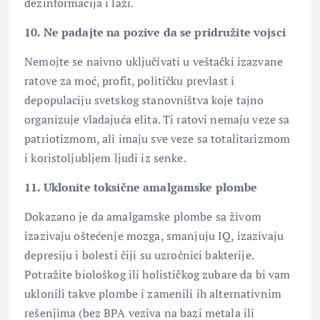
dezinformacija i laži.
10. Ne padajte na pozive da se pridružite vojsci
Nemojte se naivno uključivati u veštački izazvane
ratove za moć, profit, političku prevlast i
depopulaciju svetskog stanovništva koje tajno
organizuje vladajuća elita. Ti ratovi nemaju veze sa
patriotizmom, ali imaju sve veze sa totalitarizmom
i koristoljubljem ljudi iz senke.
11. Uklonite toksične amalgamske plombe
Dokazano je da amalgamske plombe sa živom
izazivaju oštećenje mozga, smanjuju IQ, izazivaju
depresiju i bolesti čiji su uzročnici bakterije.
Potražite biološkog ili holističkog zubare da bi vam
uklonili takve plombe i zamenili ih alternativnim
rešenjima (bez BPA veziva na bazi metala ili