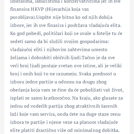
liberalima, laburistima i konzervativcima jer ih sve
finansira HKVP (Hijerarhija koja vas
porobljava).Uopšte nije bitno ko od njih dobija
izbore, jer ih sve finasira i podržava vladajuća elita.
Ko god pobedi, političari koji se uvale u fotelje tu će
sedeti samo da bi služili svojim gospodarima:
vladajućoj eliti i njihovim zahtevima umesto
željama i dobrobiti običnih ljudi.Tačno je da sve
veći broj ljudi postaje svetan ove istine, ali je veliki
broj i onih koji to ne razumeju. Svaka prednost u
izboru jedne partije u odnosu na drugu zbog
obećanja koja vam se čine da će poboljšati vaš život,
isplati se samo kratkoročno. Na kraju, ako glasate za
jednu od vodećih partija zbog atraktivnih šarenih
laži koje vam servira, onda ćete na duge staze cenu
izbora te partije i njene veze sa planom vladajuće
elite platiti drastično više od minimalnog dobitka.