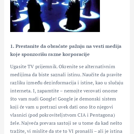
1. Prestanite da obraćate pažnju na vesti medija
koje sponzorišu razne korporacije
Ugasite TV prijemnik. Okrenite se alternativnim
medijima da biste saznali istinu. Naučite da pravite
razliku između dezinformacija i istine, kao u slučaju
interneta. I, zapamtite – nemojte verovati onome
što vam nudi Google! Google je demonski sistem
koji će vam u pretrazi uvek dati ono što njegovi
vlasnici (pod pokroviteljstvom CIA i Pentagona)
žele. Najveća prevara sastoji se u tome da kad nešto
tražite, vi mislite da ste to VI pronašli – ali je istina