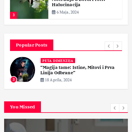
Halucinacija
6 Maja, 2024
3
Popular Posts
PETA DIMENZIJA
“Magija tame: Istine, Mitovi i Prva
Linija Odbrane”
i
ća
18 Aprila, 2024
3
You Missed