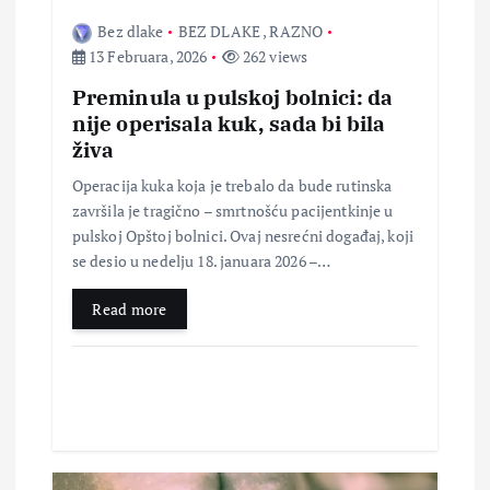
a
Bez dlake
BEZ DLAKE
,
RAZNO
13 Februara, 2026
262 views
n
Preminula u pulskoj bolnici: da
a
nije operisala kuk, sada bi bila
živa
k
Operacija kuka koja je trebalo da bude rutinska
završila je tragično – smrtnošću pacijentkinje u
a
pulskoj Opštoj bolnici. Ovaj nesrećni događaj, koji
se desio u nedelju 18. januara 2026 –…
Read more