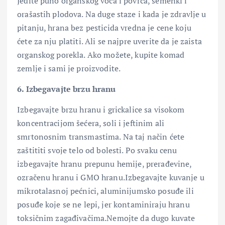
Jedite puno organskog voća i povrća, semenki i
orašastih plodova. Na duge staze i kada je zdravlje u
pitanju, hrana bez pesticida vredna je cene koju
ćete za nju platiti. Ali se najpre uverite da je zaista
organskog porekla. Ako možete, kupite komad
zemlje i sami je proizvodite.
6. Izbegavajte brzu hranu
Izbegavajte brzu hranu i grickalice sa visokom
koncentracijom šećera, soli i jeftinim ali
smrtonosnim transmastima. Na taj način ćete
zaštititi svoje telo od bolesti. Po svaku cenu
izbegavajte hranu prepunu hemije, prerađevine,
ozračenu hranu i GMO hranu.Izbegavajte kuvanje u
mikrotalasnoj pećnici, aluminijumsko posuđe ili
posuđe koje se ne lepi, jer kontaminiraju hranu
toksičnim zagađivačima.Nemojte da dugo kuvate