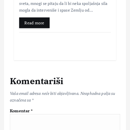
sveta, mnogi se pitaju da li bi neka spoljašnja sila
mogla da interveniše i spase Zemlju od…
Read more
Komentariši
Vaša email adresa neće biti objavljivana.
Neophodna polja su
označena sa
*
Komentar
*