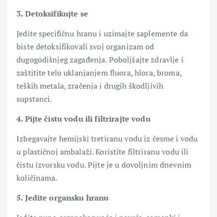
3. Detoksifikujte se
Jedite specifičnu hranu i uzimajte saplemente da
biste detoksifikovali svoj organizam od
dugogodišnjeg zagađenja. Poboljšajte zdravlje i
zaštitite telo uklanjanjem fluora, hlora, broma,
teških metala, zračenja i drugih škodljivih
supstanci.
4. Pijte čistu vodu ili filtrirajte vodu
Izbegavajte hemijski tretiranu vodu iz česme i vodu
u plastičnoj ambalaži. Koristite filtriranu vodu ili
čistu izvorsku vodu. Pijte je u dovoljnim dnevnim
količinama.
5. Jedite organsku hranu