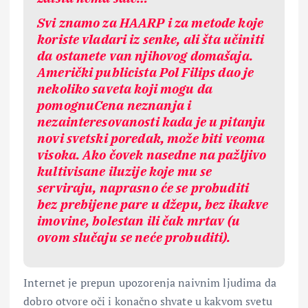
Svi znamo za HAARP i za metode koje
koriste vladari iz senke, ali šta učiniti
da ostanete van njihovog domašaja.
Američki publicista Pol Filips dao je
nekoliko saveta koji mogu da
pomognuCena neznanja i
nezainteresovanosti kada je u pitanju
novi svetski poredak, može biti veoma
visoka. Ako čovek nasedne na pažljivo
kultivisane iluzije koje mu se
serviraju, naprasno će se probuditi
bez prebijene pare u džepu, bez ikakve
imovine, bolestan ili čak mrtav (u
ovom slučaju se neće probuditi).
Internet je prepun upozorenja naivnim ljudima da
dobro otvore oči i konačno shvate u kakvom svetu