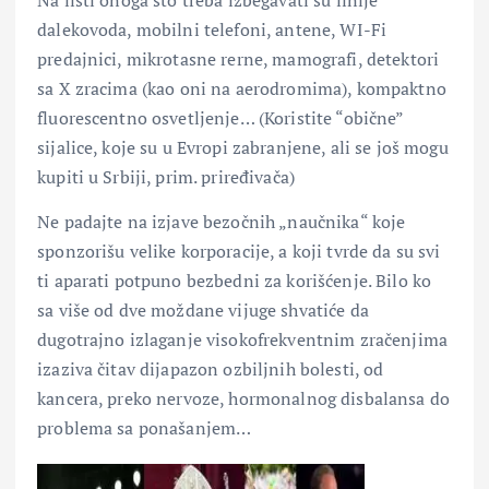
dalekovoda, mobilni telefoni, antene, WI-Fi
predajnici, mikrotasne rerne, mamografi, detektori
sa X zracima (kao oni na aerodromima), kompaktno
fluorescentno osvetljenje… (Koristite “obične”
sijalice, koje su u Evropi zabranjene, ali se još mogu
kupiti u Srbiji, prim. priređivača)
Ne padajte na izjave bezočnih „naučnika“ koje
sponzorišu velike korporacije, a koji tvrde da su svi
ti aparati potpuno bezbedni za korišćenje. Bilo ko
sa više od dve moždane vijuge shvatiće da
dugotrajno izlaganje visokofrekventnim zračenjima
izaziva čitav dijapazon ozbiljnih bolesti, od
kancera, preko nervoze, hormonalnog disbalansa do
problema sa ponašanjem…