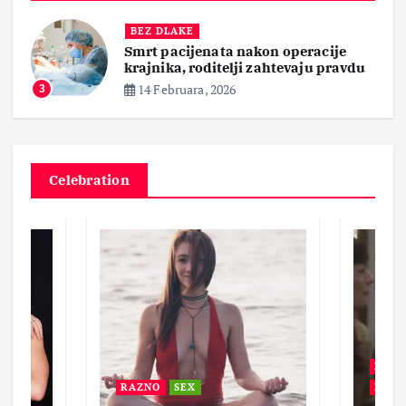
BEZ DLAKE
Smrt pacijenata nakon operacije
krajnika, roditelji zahtevaju pravdu
14 Februara, 2026
3
Celebration
BEZ 
RAZNO
SEX
ZABA