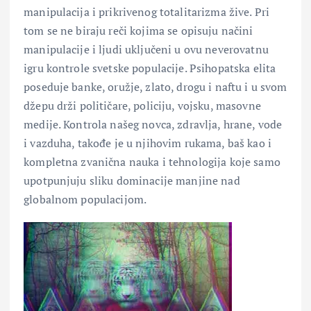
manipulacija i prikrivenog totalitarizma žive. Pri
tom se ne biraju reči kojima se opisuju načini
manipulacije i ljudi uključeni u ovu neverovatnu
igru kontrole svetske populacije. Psihopatska elita
poseduje banke, oružje, zlato, drogu i naftu i u svom
džepu drži političare, policiju, vojsku, masovne
medije. Kontrola našeg novca, zdravlja, hrane, vode
i vazduha, takođe je u njihovim rukama, baš kao i
kompletna zvanična nauka i tehnologija koje samo
upotpunjuju sliku dominacije manjine nad
globalnom populacijom.