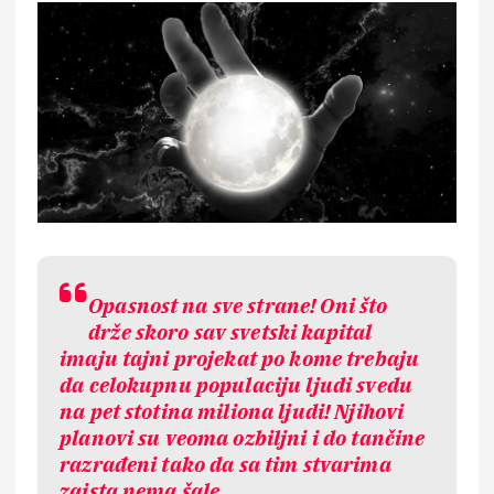
Opasnost na sve strane! Oni što
drže skoro sav svetski kapital
imaju tajni projekat po kome trebaju
da celokupnu populaciju ljudi svedu
na pet stotina miliona ljudi! Njihovi
planovi su veoma ozbiljni i do tančine
razrađeni tako da sa tim stvarima
zaista nema šale…