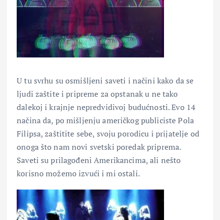
U tu svrhu su osmišljeni saveti i načini kako da se
ljudi zaštite i pripreme za opstanak u ne tako
dalekoj i krajnje nepredvidivoj budućnosti. Evo 14
načina da, po mišljenju američkog publiciste Pola
Filipsa, zaštitite sebe, svoju porodicu i prijatelje od
onoga što nam novi svetski poredak priprema.
Saveti su prilagođeni Amerikancima, ali nešto
korisno možemo izvući i mi ostali.