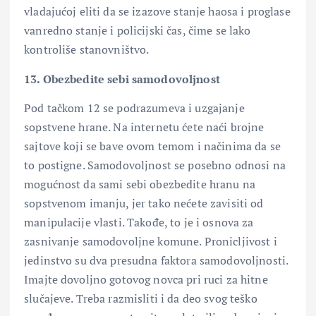
vladajućoj eliti da se izazove stanje haosa i proglase
vanredno stanje i policijski čas, čime se lako
kontroliše stanovništvo.
13. Obezbedite sebi samodovoljnost
Pod tačkom 12 se podrazumeva i uzgajanje
sopstvene hrane. Na internetu ćete naći brojne
sajtove koji se bave ovom temom i načinima da se
to postigne. Samodovoljnost se posebno odnosi na
mogućnost da sami sebi obezbedite hranu na
sopstvenom imanju, jer tako nećete zavisiti od
manipulacije vlasti. Takođe, to je i osnova za
zasnivanje samodovoljne komune. Pronicljivost i
jedinstvo su dva presudna faktora samodovoljnosti.
Imajte dovoljno gotovog novca pri ruci za hitne
slučajeve. Treba razmisliti i da deo svog teško