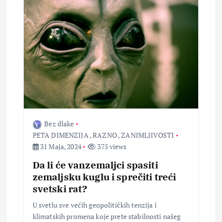
Bez dlake
PETA DIMENZIJA
,
RAZNO
,
ZANIMLJIVOSTI
31 Maja, 2024
375 views
Da li će vanzemaljci spasiti
zemaljsku kuglu i sprečiti treći
svetski rat?
U svetlu sve većih geopolitičkih tenzija i
klimatskih promena koje prete stabilnosti našeg