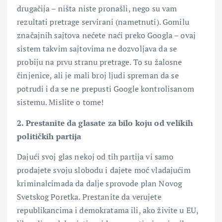
drugačija – ništa niste pronašli, nego su vam
rezultati pretrage servirani (nametnuti). Gomilu
značajnih sajtova nećete naći preko Googla – ovaj
sistem takvim sajtovima ne dozvoljava da se
probiju na prvu stranu pretrage. To su žalosne
činjenice, ali je mali broj ljudi spreman da se
potrudi i da se ne prepusti Google kontrolisanom
sistemu. Mislite o tome!
2. Prestanite da glasate za bilo koju od velikih
političkih partija
Dajući svoj glas nekoj od tih partija vi samo
prodajete svoju slobodu i dajete moć vladajućim
kriminalcimada da dalje sprovode plan Novog
Svetskog Poretka. Prestanite da verujete
republikancima i demokratama ili, ako živite u EU,