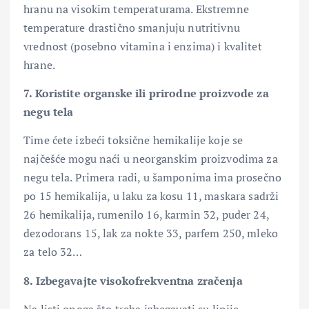
hranu na visokim temperaturama. Ekstremne
temperature drastično smanjuju nutritivnu
vrednost (posebno vitamina i enzima) i kvalitet
hrane.
7. Koristite organske ili prirodne proizvode za
negu tela
Time ćete izbeći toksične hemikalije koje se
najčešće mogu naći u neorganskim proizvodima za
negu tela. Primera radi, u šamponima ima prosečno
po 15 hemikalija, u laku za kosu 11, maskara sadrži
26 hemikalija, rumenilo 16, karmin 32, puder 24,
dezodorans 15, lak za nokte 33, parfem 250, mleko
za telo 32…
8. Izbegavajte visokofrekventna zračenja
Na listi onoga što treba izbegavati su linije