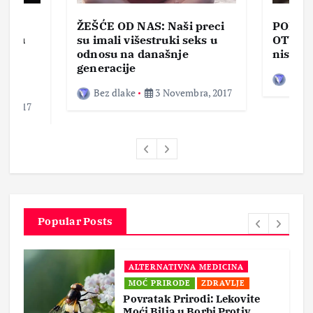
ŽEŠĆE OD NAS: Naši preci
PORNO
lja u
su imali višestruki seks u
OTVOR
ke,
odnosu na današnje
nisam 
generacije
Bez d
Bez dlake
3 Novembra, 2017
a, 2017
Popular Posts
ALTERNATIVNA MEDICINA
MOĆ PRIRODE
ZDRAVLJE
Povratak Prirodi: Lekovite
Moći Bilja u Borbi Protiv