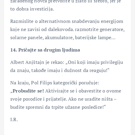
zarađenog novca pretvorite u zlato ili srebro, jer je
to dobra investicija.
Razmislite o alternativnom snabdevanju energijom
koje ne zavisi od dalekovoda. razmotrite generatore,
solarne panele, akumulatore, baterijske lampe…
14. Pričajte sa drugim ljudima
Albert Anjštajn je rekao: „Oni koji imaju privilegiju
da znaju, takođe imaju i dužnost da reaguju!“
Na kraju, Pol Filips kategorički poručuje:
„
Probudite se!
Aktivirajte se i obavestite o ovome
svoje porodice i prijatelje. Ako ne uradite ništa –
budite spremni da trpite užasne posledice!“
I.R.