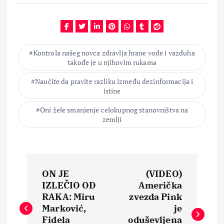
Kontrola našeg novca zdravlja hrane vode i vazduha
takođe je u njihovim rukama
Naučite da pravite razliku između dezinformacija i
istine
Oni žele smanjenje celokupnog stanovništva na
zemlji
N
ON JE
(VIDEO)
a
IZLEČIO OD
Američka
RAKA: Miru
zvezda Pink
v
Marković,
je
Fidela
oduševljena