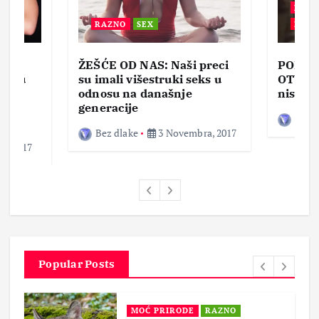
BEZ 
RAZNO
SEX
ZABA
ŽEŠĆE OD NAS: Naši preci
PORNO
lja u
su imali višestruki seks u
OTVOR
ke,
odnosu na današnje
nisam 
generacije
Bez d
Bez dlake
3 Novembra, 2017
a, 2017
Popular Posts
MOĆ PRIRODE
RAZNO