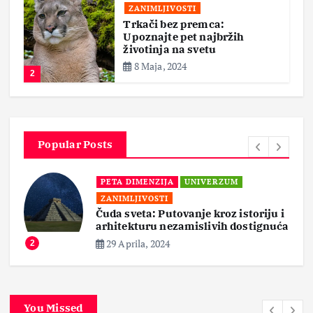
ZANIMLJIVOSTI
Trkači bez premca:
Upoznajte pet najbržih
životinja na svetu
8 Maja, 2024
2
Popular Posts
PETA DIMENZIJA
UNIVERZUM
ZANIMLJIVOSTI
Čuda sveta: Putovanje kroz istoriju i
arhitekturu nezamislivih dostignuća
29 Aprila, 2024
2
You Missed