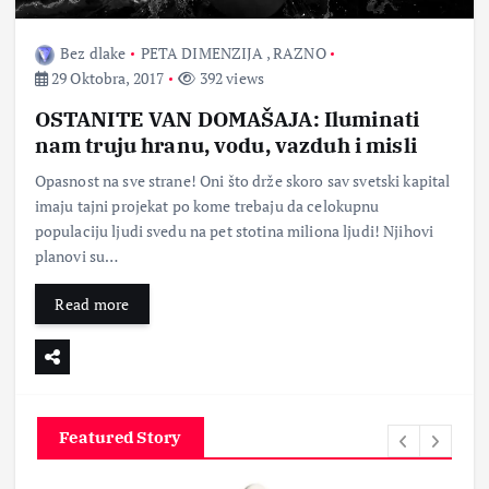
Bez dlake
PETA DIMENZIJA
,
RAZNO
29 Oktobra, 2017
392 views
OSTANITE VAN DOMAŠAJA: Iluminati
nam truju hranu, vodu, vazduh i misli
Opasnost na sve strane! Oni što drže skoro sav svetski kapital
imaju tajni projekat po kome trebaju da celokupnu
populaciju ljudi svedu na pet stotina miliona ljudi! Njihovi
planovi su…
Read more
Featured Story