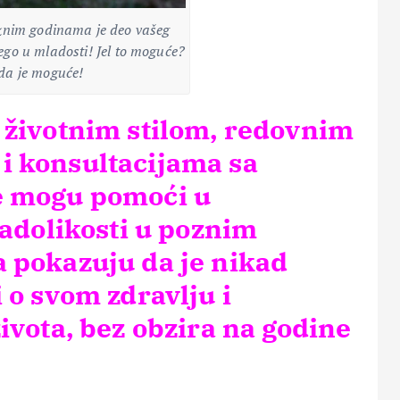
oznim godinama je deo vašeg
ego u mladosti! Jel to moguće?
da je moguće!
 životnim stilom, redovnim
i konsultacijama sa
e mogu pomoći u
ladolikosti u poznim
 pokazuju da je nikad
 o svom zdravlju i
ivota, bez obzira na godine