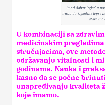
Imati dobar izgled u p
truda da izgledate lepše n
Naravno 
U kombinaciji sa zdravim
medicinskim pregledima 
stručnjacima, ove metod
održavanju vitalnosti i m
godinama. Nauka i praksa
kasno da se počne brinuti
unapređivanju kvaliteta ž
koje imamo.