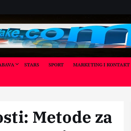
ABAVA
STARS
SPORT
MARKETING I KONTAKT
ALTE
ALTE
RNA
RNA
TIVN
KORI
TIVN
A
SNI
A
MEDI
SAVE
MEDI
BIZN
CINA
TI
CINA
IS
KORI
LEPO
LEPO
osti: Metode za
KORI
SNI
TA I
TA I
SNI
SAVE
NEG
NEG
SAVE
TI
A
A
TI
ZDR
ZDR
MOĆ
RAZ
AVLJ
AVLJ
PRIR
NO
E
E
ODE