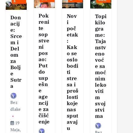
E
Pok
Nov
Ser
Topi
Don
reni
i
vis
kilo
acij
te
poč
naš
gra
e:
sop
etak
eg
me:
Srce
stve
:
tela
Taja
m i
ni
Kak
–
nstv
Del
pos
o se
Klj
eno
om
ao:
oslo
čni
voć
za
Put
bodi
kor
e sa
Bolj
do
ti
aci
moć
e
usp
stre
za
nim
Sutr
ešn
sa i
zdr
leko
a
e
proš
v
viti
age
losti
san
m
Bez
ncij
koje
i
svoj
e za
nas
vita
dlake
stvi
čišć
sput
nos
ma
enje
avaj
19
u
Maja,
Bez
Bez