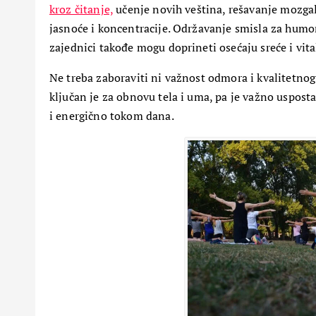
kroz čitanje,
učenje novih veština, rešavanje mozga
jasnoće i koncentracije. Održavanje smisla za humor
zajednici takođe mogu doprineti osećaju sreće i vita
Ne treba zaboraviti ni važnost odmora i kvalitetnog
ključan je za obnovu tela i uma, pa je važno uspost
PETA DIMENZIJA
i energično tokom dana.
Začarani grad u srcu Ško
Ostrvo u magli
17 Aprila, 2024
5