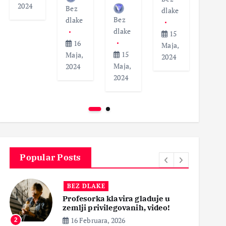
2024
Bez
dlak
dlake
Bez
dlake
dlake
12
15
16
Maja
Maja,
15
Maja,
2024
2024
Maja,
2024
2024
Popular Posts
BEZ DLAKE
Profesorka klavira gladuje u
zemlji privilegovanih, video!
16 Februara, 2026
2