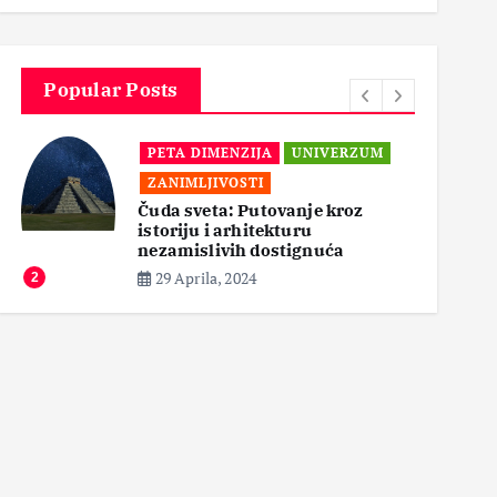
3
Popular Posts
PETA DIMENZIJA
UNIVERZUM
ZANIMLJIVOSTI
Čuda sveta: Putovanje kroz
istoriju i arhitekturu
3
nezamislivih dostignuća
29 Aprila, 2024
2