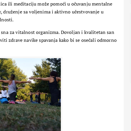
lica ili meditaciju može pomoći u očuvanju mentalne
15 Maja, 2024
1
, druženje sa voljenima i aktivno učestvovanje u
lnosti.
 sna za vitalnost organizma. Dovoljan i kvalitetan san
aviti zdrave navike spavanja kako bi se osećali odmorno
PETA DIMENZIJA
RAZNO
tske:
ZANIMLJIVOSTI
Da li će vanzemaljci spasiti
zemaljsku kuglu i sprečiti treći
svetski rat?
31 Maja, 2024
1