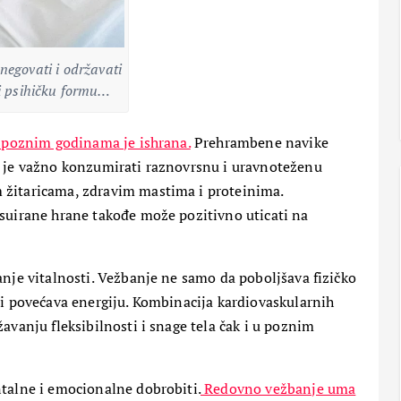
sam u velikom problemu…
Bez dlake
26 Oktobra, 2017
negovati i održavati
 i psihičku formu…
u poznim godinama je ishrana.
Prehrambene navike
a je važno konzumirati raznovrsnu i uravnoteženu
 žitaricama, zdravim mastima i proteinima.
esuirane hrane takođe može pozitivno uticati na
ALTERNATIVNA
anje vitalnosti. Vežbanje ne samo da poboljšava fizičko
MEDICINA
 u
 i povećava energiju. Kombinacija kardiovaskularnih
LEPOTA I NEGA
ze:
avanju fleksibilnosti i snage tela čak i u poznim
vu
MOĆ PRIRODE
Topi kilograme:
Tajanstveno voće sa
moćnim lekovitim
ntalne i emocionalne dobrobiti.
Redovno vežbanje uma
svojstvima