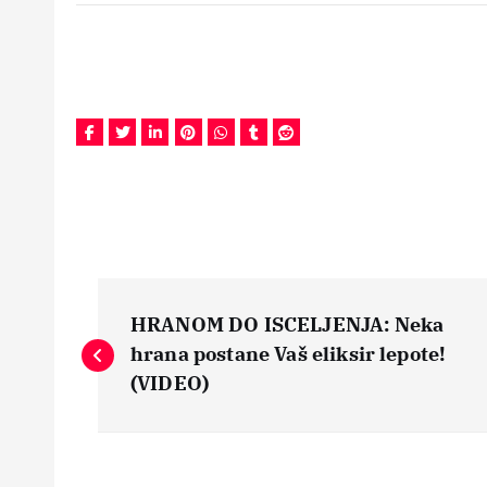
N
HRANOM DO ISCELJENJA: Neka
a
hrana postane Vaš eliksir lepote!
(VIDEO)
v