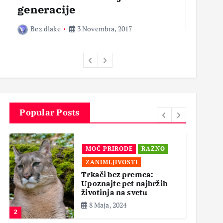
generacije
Bez 
Bez dlake
3 Novembra, 2017
Popular Posts
MOĆ PRIRODE
RAZNO
ZANIMLJIVOSTI
Trkači bez premca:
Upoznajte pet najbržih
životinja na svetu
8 Maja, 2024
2