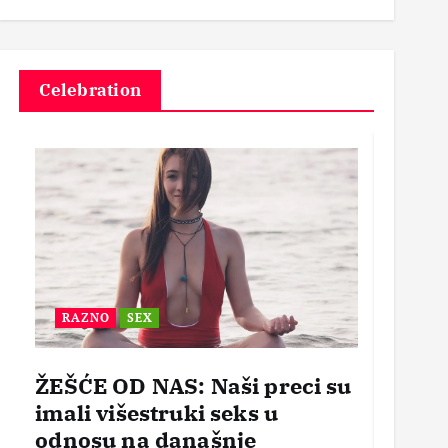
3
Celebration
RAZNO
SEX
BEZ
ŽEŠĆE OD NAS: Naši preci su
POR
imali višestruki seks u
OTVO
odnosu na današnje
mogl