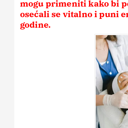
mogu primeniti kako bi p
12 Februara, 2026
5
osećali se vitalno i puni 
godine.