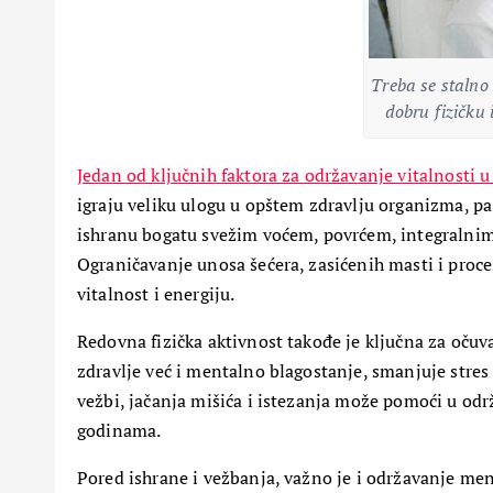
Treba se stalno 
dobru fizičku
Jedan od ključnih faktora za održavanje vitalnosti 
igraju veliku ulogu u opštem zdravlju organizma, p
ishranu bogatu svežim voćem, povrćem, integralnim
Ograničavanje unosa šećera, zasićenih masti i proc
vitalnost i energiju.
MOĆ PRIRODE
Redovna fizička aktivnost takođe je ključna za očuv
“Prirodni saveznici
zdravlje već i mentalno blagostanje, smanjuje stres
borbi protiv psorija
vežbi, jačanja mišića i istezanja može pomoći u održ
Moć biljaka za zdra
kožu”
godinama.
19 Aprila, 2024
5
Pored ishrane i vežbanja, važno je i održavanje me