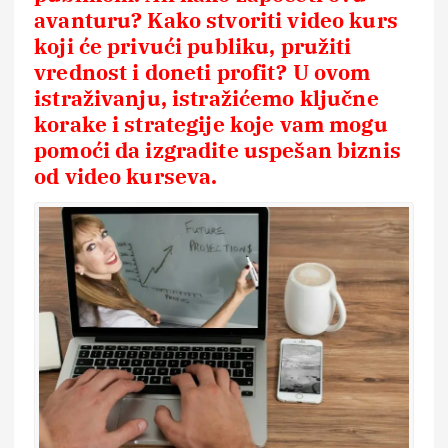
avanturu? Kako stvoriti video kurs
koji će privući publiku, pružiti
vrednost i doneti profit? U ovom
istraživanju, istražićemo ključne
korake i strategije koje vam mogu
pomoći da izgradite uspešan biznis
od video kurseva.