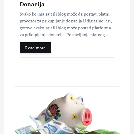
Donacija
k
Svako ko ima sajt ili blog može da postavi platni
procesor za prikupljanje donacija U digitalnoj eri,
a
gotovo svako sajt ili blog može postati platforma
za prikupljanje donacija. Postavljanje platnog…
Read more