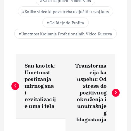
Kako Napraviti Video Kurs
Koliko video klipova treba uključiti u svoj kurs
Od Ideje do Profita
Umetnost Kreiranja Profesionalnih Video Kurseva
N
San kao lek:
Transforma
a
Umetnost
cija ka
postizanja
uspehu: Od
v
mirnog sna
stresa do
i
pozitivnog
i
revitalizacij
okruženja i
e uma i tela
unutrašnje
g
g
blagostanja