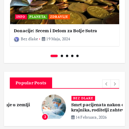
INFO
PLANETA
ZDRAVLJE
Donacije: Srcem i Delom za Bolje Sutra
Bez dlake
19 Maja, 2024
Popular Posts
BEZ DLAKE
Smrt pacijenata nakon operacije
krajnika, roditelji zahtevaju pravdu
14 Februara, 2026
3