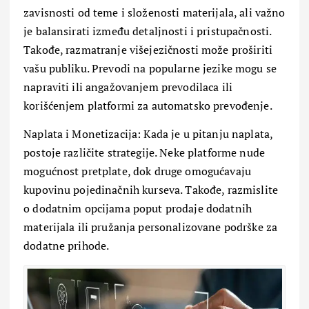
zavisnosti od teme i složenosti materijala, ali važno
je balansirati između detaljnosti i pristupačnosti.
Takođe, razmatranje višejezičnosti može proširiti
vašu publiku. Prevodi na popularne jezike mogu se
napraviti ili angažovanjem prevodilaca ili
korišćenjem platformi za automatsko prevođenje.
Naplata i Monetizacija: Kada je u pitanju naplata,
postoje različite strategije. Neke platforme nude
mogućnost pretplate, dok druge omogućavaju
kupovinu pojedinačnih kurseva. Takođe, razmislite
o dodatnim opcijama poput prodaje dodatnih
materijala ili pružanja personalizovane podrške za
dodatne prihode.