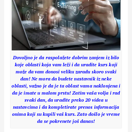
Dovoljno je da raspolažete dobrim zanjem iz bilo
koje oblasti koja vam leži i da uradite kurs koji
može da vam donosi veliku zaradu skoro svaki
dan! Ne mora da budete nastavnik iz neke
oblasti, važno je da je ta oblast vama naklonjena i
da je imate u malom prstu! Zatim vaša volja i rad
svaki dan, da uradite preko 20 videa u
nastavcima i da kompletirate prenos informacija
onima koji su kupili vaš kurs. Zato došlo je vreme
da se pokrenete još danas!