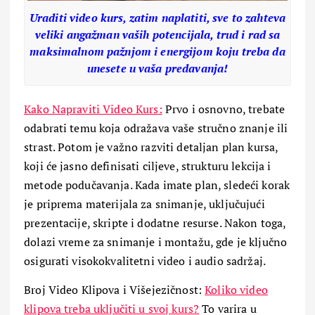
Uraditi video kurs, zatim naplatiti, sve to zahteva
veliki angažman vaših potencijala, trud i rad sa
maksimalnom pažnjom i energijom koju treba da
unesete u vaša predavanja!
Kako Napraviti Video Kurs:
Prvo i osnovno, trebate
odabrati temu koja odražava vaše stručno znanje ili
strast. Potom je važno razviti detaljan plan kursa,
koji će jasno definisati ciljeve, strukturu lekcija i
metode podučavanja. Kada imate plan, sledeći korak
je priprema materijala za snimanje, uključujući
prezentacije, skripte i dodatne resurse. Nakon toga,
dolazi vreme za snimanje i montažu, gde je ključno
osigurati visokokvalitetni video i audio sadržaj.
Broj Video Klipova i Višejezičnost:
Koliko video
klipova treba uključiti u svoj kurs?
To varira u