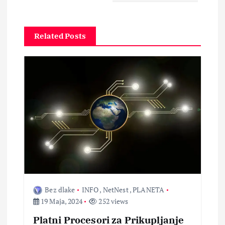
a
c
Related Posts
i
j
a
č
l
a
Bez dlake
INFO
,
NetNest
,
PLANETA
n
19 Maja, 2024
252 views
a
Platni Procesori za Prikupljanje