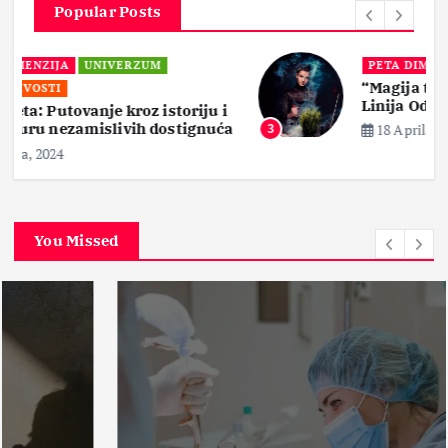
Popular Posts
PETA DIMENZIJA
“Magija tame: Istine, Mitovi i Prva
Linija Odbrane”
i
ća
18 Aprila, 2024
3
You Missed