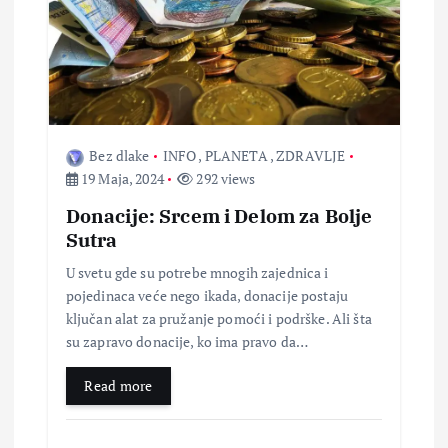
Bez dlake
INFO
,
PLANETA
,
ZDRAVLJE
19 Maja, 2024
292 views
Donacije: Srcem i Delom za Bolje
Sutra
U svetu gde su potrebe mnogih zajednica i
pojedinaca veće nego ikada, donacije postaju
ključan alat za pružanje pomoći i podrške. Ali šta
su zapravo donacije, ko ima pravo da…
Read more