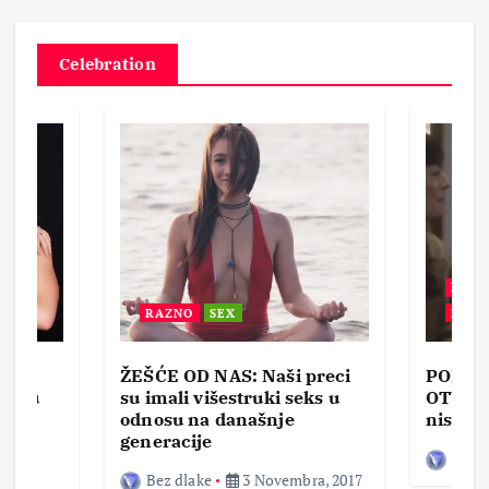
Celebration
BEZ 
RAZNO
SEX
ZABA
ŽEŠĆE OD NAS: Naši preci
PORNO
lja u
su imali višestruki seks u
OTVOR
ke,
odnosu na današnje
nisam 
generacije
Bez d
Bez dlake
3 Novembra, 2017