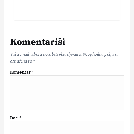
Komentariši
Vaša email adresa neće biti objavljivana.
Neophodna polja su
označena sa
*
Komentar
*
Ime
*