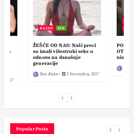
BEZ 
RAZNO
SEX
ZABA
ŽEŠĆE OD NAS: Naši preci
PORNO
lja u
su imali višestruki seks u
OTVOR
ke,
odnosu na današnje
nisam 
generacije
Bez d
Bez dlake
3 Novembra, 2017
a, 2017
Popular Posts