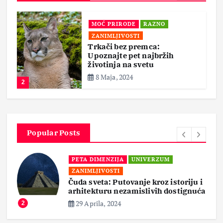
MOĆ PRIRODE
RAZNO
ZANIMLJIVOSTI
Trkači bez premca:
Upoznajte pet najbržih
životinja na svetu
8 Maja, 2024
2
Popular Posts
PETA DIMENZIJA
UNIVERZUM
ZANIMLJIVOSTI
Čuda sveta: Putovanje kroz istoriju i
arhitekturu nezamislivih dostignuća
29 Aprila, 2024
2