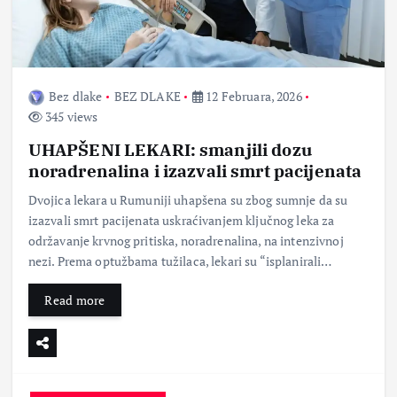
Bez dlake
BEZ DLAKE
12 Februara, 2026
345 views
UHAPŠENI LEKARI: smanjili dozu
noradrenalina i izazvali smrt pacijenata
Dvojica lekara u Rumuniji uhapšena su zbog sumnje da su
izazvali smrt pacijenata uskraćivanjem ključnog leka za
održavanje krvnog pritiska, noradrenalina, na intenzivnoj
nezi. Prema optužbama tužilaca, lekari su “isplanirali…
Read more