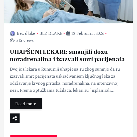
Bez dlake
BEZ DLAKE
12 Februara, 2026
345 views
UHAPŠENI LEKARI: smanjili dozu
noradrenalina i izazvali smrt pacijenata
Dvojica lekara u Rumuniji uhapšena su zbog sumnje da su
izazvali smrt pacijenata uskraćivanjem ključnog leka za
održavanje krvnog pritiska, noradrenalina, na intenzivnoj
nezi. Prema optužbama tužilaca, lekari su “isplanirali…
Read more