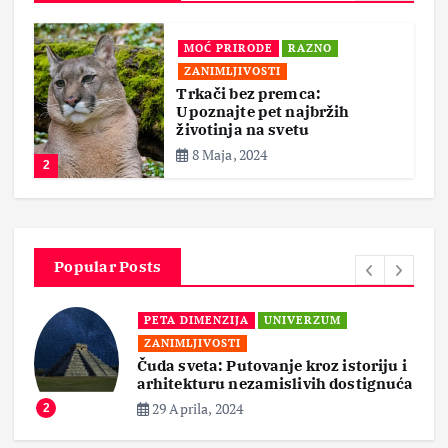
MOĆ PRIRODE
RAZNO
ZANIMLJIVOSTI
Trkači bez premca:
Upoznajte pet najbržih
životinja na svetu
8 Maja, 2024
2
Popular Posts
PETA DIMENZIJA
UNIVERZUM
ZANIMLJIVOSTI
Čuda sveta: Putovanje kroz istoriju i
arhitekturu nezamislivih dostignuća
29 Aprila, 2024
2