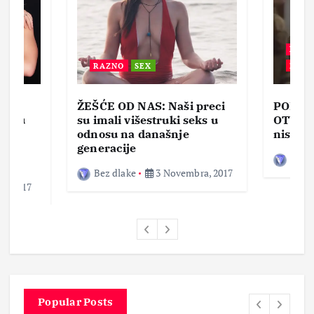
BEZ 
RAZNO
SEX
ZABA
ŽEŠĆE OD NAS: Naši preci
PORNO
lja u
su imali višestruki seks u
OTVOR
ke,
odnosu na današnje
nisam 
generacije
Bez d
Bez dlake
3 Novembra, 2017
a, 2017
Popular Posts