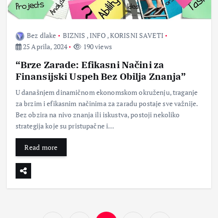
Bez dlake
BIZNIS
,
INFO
,
KORISNI SAVETI
25 Aprila, 2024
190 views
“Brze Zarade: Efikasni Načini za
Finansijski Uspeh Bez Obilja Znanja”
U današnjem dinamičnom ekonomskom okruženju, traganje
za brzim i efikasnim načinima za zaradu postaje sve važnije.
Bez obzira na nivo znanja ili iskustva, postoji nekoliko
strategija koje su pristupačne i…
Read more