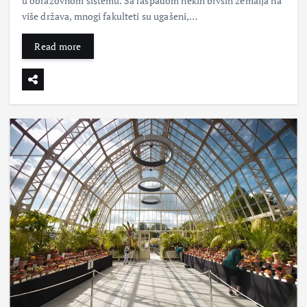
u obrazovnom sistemu. Sa raspadom nekih bivših zemalja na
više država, mnogi fakulteti su ugašeni,…
Read more