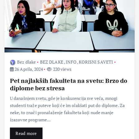
Bez dlake
BEZ DLAKE
,
INFO
,
KORISNI SAVETI
26 Aprila, 2024
220 views
Pet najlakših fakulteta na svetu: Brzo do
diplome bez stresa
U današnjem svetu, gde je konkurencija sve veća, mnogi
studenti traže puteve koji će im olakšati put do diplome. Za
neke, to znači pronalaženje fakulteta koji nude manje
izazovne programe…
Read more