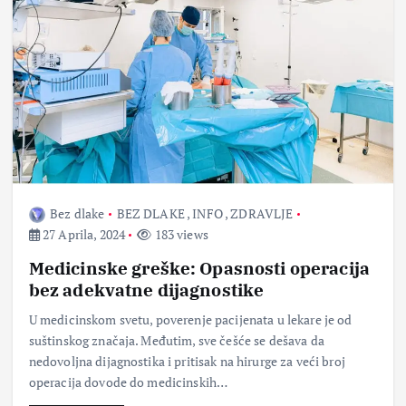
Bez dlake
BEZ DLAKE
,
INFO
,
ZDRAVLJE
27 Aprila, 2024
183 views
Medicinske greške: Opasnosti operacija
bez adekvatne dijagnostike
U medicinskom svetu, poverenje pacijenata u lekare je od
suštinskog značaja. Međutim, sve češće se dešava da
nedovoljna dijagnostika i pritisak na hirurge za veći broj
operacija dovode do medicinskih…