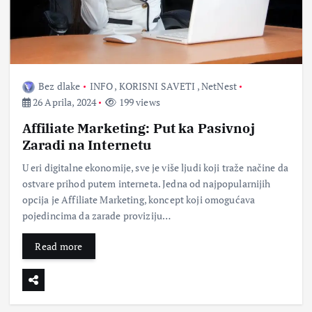
Bez dlake
INFO
,
KORISNI SAVETI
,
NetNest
26 Aprila, 2024
199 views
Affiliate Marketing: Put ka Pasivnoj
Zaradi na Internetu
U eri digitalne ekonomije, sve je više ljudi koji traže načine da
ostvare prihod putem interneta. Jedna od najpopularnijih
opcija je Affiliate Marketing, koncept koji omogućava
pojedincima da zarade proviziju…
Read more