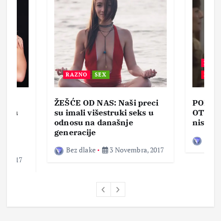
BEZ 
RAZNO
SEX
ZABA
ŽEŠĆE OD NAS: Naši preci
PORNO
lja u
su imali višestruki seks u
OTVOR
ke,
odnosu na današnje
nisam 
generacije
Bez d
Bez dlake
3 Novembra, 2017
a, 2017