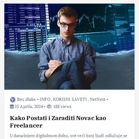
Bez dlake
INFO
,
KORISNI SAVETI
,
NetNest
25 Aprila, 2024
188 views
Kako Postati i Zaraditi Novac kao
Freelancer
U današnjem digitalnom dobu, sve veći broj ljudi odlučuje se