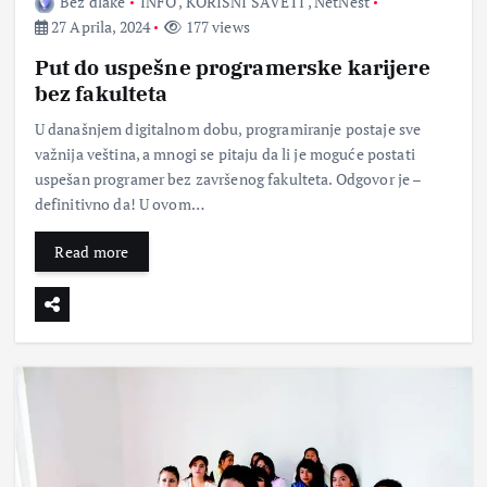
Bez dlake
INFO
,
KORISNI SAVETI
,
NetNest
27 Aprila, 2024
177 views
Put do uspešne programerske karijere
bez fakulteta
U današnjem digitalnom dobu, programiranje postaje sve
važnija veština, a mnogi se pitaju da li je moguće postati
uspešan programer bez završenog fakulteta. Odgovor je –
definitivno da! U ovom…
Read more