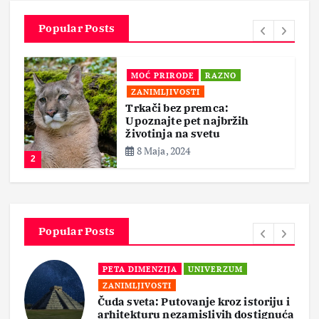
Popular Posts
ALTERNATIVNA MEDICINA
MOĆ PRIRODE
ZDRAVLJE
Povratak Prirodi: Lekovite
Moći Bilja u Borbi Protiv
Halucinacija
6 Maja, 2024
3
Popular Posts
PETA DIMENZIJA
“Magija tame: Istine, Mitovi i Prva
Linija Odbrane”
i
ća
18 Aprila, 2024
3