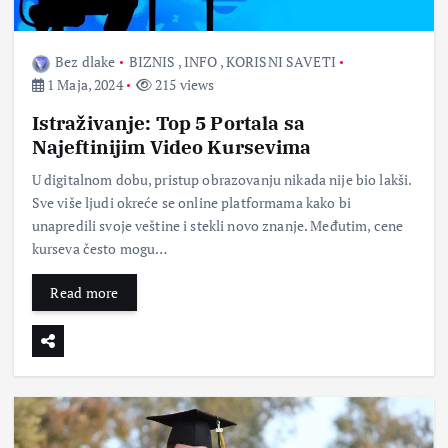
Bez dlake
BIZNIS
,
INFO
,
KORISNI SAVETI
1 Maja, 2024
215 views
Istraživanje: Top 5 Portala sa
Najeftinijim Video Kursevima
U digitalnom dobu, pristup obrazovanju nikada nije bio lakši.
Sve više ljudi okreće se online platformama kako bi
unapredili svoje veštine i stekli novo znanje. Međutim, cene
kurseva često mogu…
Read more