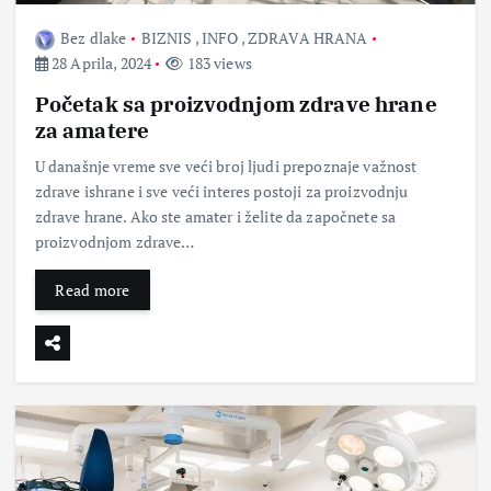
Bez dlake
BIZNIS
,
INFO
,
ZDRAVA HRANA
28 Aprila, 2024
183 views
Početak sa proizvodnjom zdrave hrane
za amatere
U današnje vreme sve veći broj ljudi prepoznaje važnost
zdrave ishrane i sve veći interes postoji za proizvodnju
zdrave hrane. Ako ste amater i želite da započnete sa
proizvodnjom zdrave…
Read more