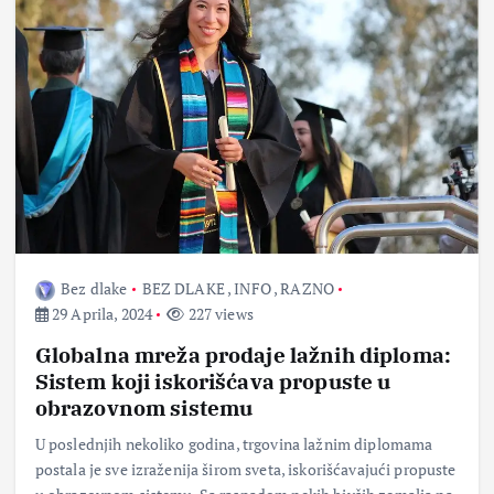
Bez dlake
BEZ DLAKE
,
INFO
,
RAZNO
29 Aprila, 2024
227 views
Globalna mreža prodaje lažnih diploma:
Sistem koji iskorišćava propuste u
obrazovnom sistemu
U poslednjih nekoliko godina, trgovina lažnim diplomama
postala je sve izraženija širom sveta, iskorišćavajući propuste