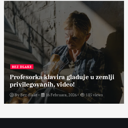
BEZ DLAKE
Profesorka klavira gladuje u zemlji
privilegovanih, video!
By
Bez dlake
16 Februara, 2026
185 views