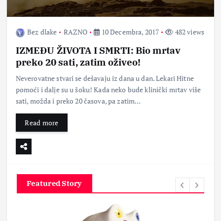
Bez dlake
RAZNO
10 Decembra, 2017
482 views
IZMEĐU ŽIVOTA I SMRTI: Bio mrtav
preko 20 sati, zatim oživeo!
Neverovatne stvari se dešavaju iz dana u dan. Lekari Hitne
pomoći i dalje su u šoku! Kada neko bude klinički mrtav više
sati, možda i preko 20 časova, pa zatim…
Read more
Featured Story