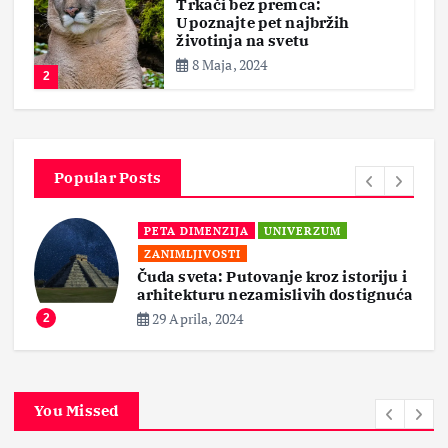
Trkači bez premca:
Upoznajte pet najbržih
životinja na svetu
8 Maja, 2024
2
Popular Posts
PETA DIMENZIJA
UNIVERZUM
ZANIMLJIVOSTI
Čuda sveta: Putovanje kroz istoriju i
arhitekturu nezamislivih dostignuća
29 Aprila, 2024
2
You Missed