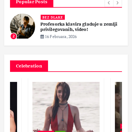
Popular Posts
BEZ DLAKE
Profesorka klavira gladuje u zemlji
privilegovanih, video!
16 Februara, 2026
2
Celebration
BEZ 