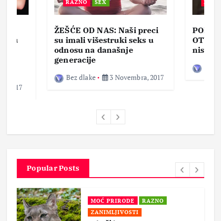
RAZNO
SEX
ZABA
ŽEŠĆE OD NAS: Naši preci
PORNO
lja u
su imali višestruki seks u
OTVOR
ke,
odnosu na današnje
nisam 
generacije
Bez d
Bez dlake
3 Novembra, 2017
a, 2017
Popular Posts
MOĆ PRIRODE
RAZNO
ZANIMLJIVOSTI