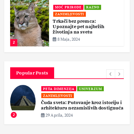
MOĆ PRIRODE
RAZNO
ZANIMLJIVOSTI
Trkači bez premca:
Upoznajte pet najbržih
životinja na svetu
8 Maja, 2024
2
Popular Posts
PETA DIMENZIJA
UNIVERZUM
ZANIMLJIVOSTI
Čuda sveta: Putovanje kroz istoriju i
arhitekturu nezamislivih dostignuća
29 Aprila, 2024
2