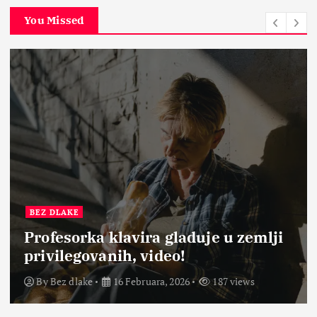
You Missed
BEZ DLAKE
Profesorka klavira gladuje u zemlji
privilegovanih, video!
By
Bez dlake
16 Februara, 2026
187 views