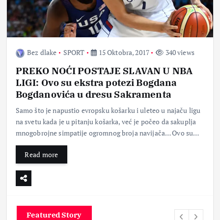
Bez dlake
SPORT
15 Oktobra, 2017
340 views
PREKO NOĆI POSTAJE SLAVAN U NBA
LIGI: Ovo su ekstra potezi Bogdana
Bogdanovića u dresu Sakramenta
Samo što je napustio evropsku košarku i uleteo u najaču ligu
na svetu kada je u pitanju košarka, već je počeo da sakuplja
mnogobrojne simpatije ogromnog broja navijača… Ovo su…
Read more
Featured Story