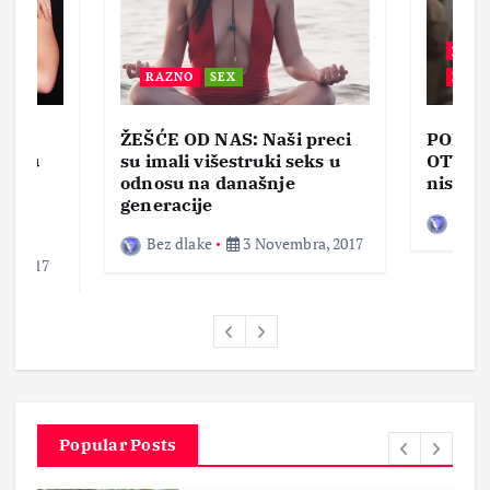
BEZ 
RAZNO
SEX
ZABA
ŽEŠĆE OD NAS: Naši preci
PORNO
lja u
su imali višestruki seks u
OTVOR
ke,
odnosu na današnje
nisam 
generacije
Bez d
Bez dlake
3 Novembra, 2017
a, 2017
Popular Posts