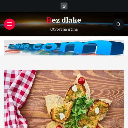
S
k
i
Bez dlake
p
Otvorena istina
t
o
c
o
n
t
e
n
t