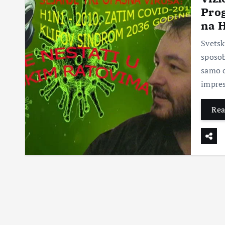
Prog
na 
Svetsk
sposob
samo o
impre
Rea