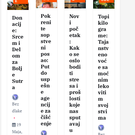
E
Pok
Nov
Se
Topi
Don
reni
i
vis
kilo
acij
te
poč
na
gra
e:
sop
etak
eg
me:
Srce
stve
:
tel
Taja
m i
ni
Kak
–
nstv
Del
pos
o se
Klj
eno
om
ao:
oslo
čni
voć
za
Put
bodi
ko
e sa
Bolj
do
ti
aci
moć
e
usp
stre
za
nim
Sutr
ešn
sa i
zd
leko
a
e
proš
v
viti
age
losti
sa
m
Bez
ncij
koje
i
svoj
e za
nas
vit
dlake
stvi
čišć
sput
nos
ma
enje
avaj
19
u
Maja,
Bez
Bez