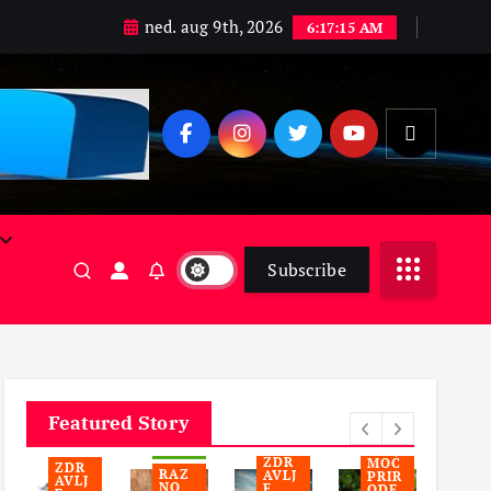
ned. aug 9th, 2026
6:17:16 AM
Subscribe
ALTE
ALTE
RNA
RNA
TIVN
KO
TIVN
A
SN
A
MEDI
SA
MEDI
BIZN
CINA
TI
CINA
IS
KORI
LE
LEPO
INFO
KORI
SNI
TA
TA I
Featured Story
SNI
SAVE
N
NEG
PLA
SAVE
TI
A
A
NETA
TI
ZDR
Z
MOĆ
ZDR
RAZ
AVLJ
AV
PRIR
AVLJ
NO
E
E
ODE