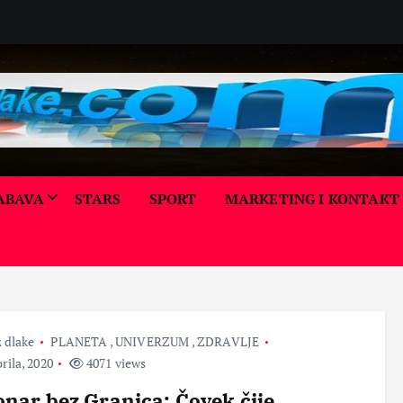
ABAVA
STARS
SPORT
MARKETING I KONTAKT
ALTE
ALTE
RNA
RNA
TIVN
KORI
TIVN
A
SNI
A
MEDI
SAVE
MEDI
BIZN
CINA
TI
CINA
IS
KORI
LEPO
LEPO
KORI
SNI
TA I
TA I
 dlake
PLANETA
,
UNIVERZUM
,
ZDRAVLJE
SNI
SAVE
NEG
NEG
SAVE
TI
A
A
rila, 2020
4071 views
TI
ZDR
ZDR
MOĆ
RAZ
AVLJ
AVLJ
PRIR
onar bez Granica: Čovek čije
NO
E
E
ODE