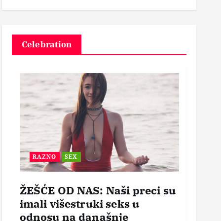
3
Celebration
RAZNO
SEX
BEZ
ŽEŠĆE OD NAS: Naši preci su
POR
imali višestruki seks u
OTVO
odnosu na današnje
mogl