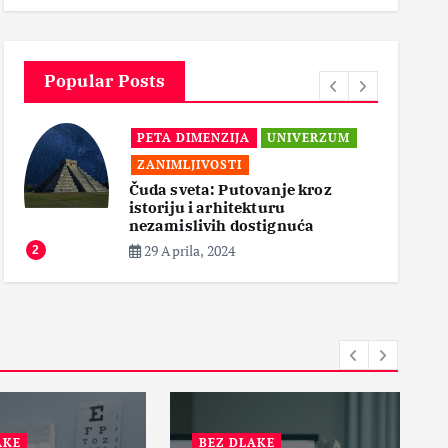
3
Popular Posts
PETA DIMENZIJA
UNIVERZUM
ZANIMLJIVOSTI
Čuda sveta: Putovanje kroz
istoriju i arhitekturu
3
nezamislivih dostignuća
29 Aprila, 2024
2
AKE
BEZ DLAKE