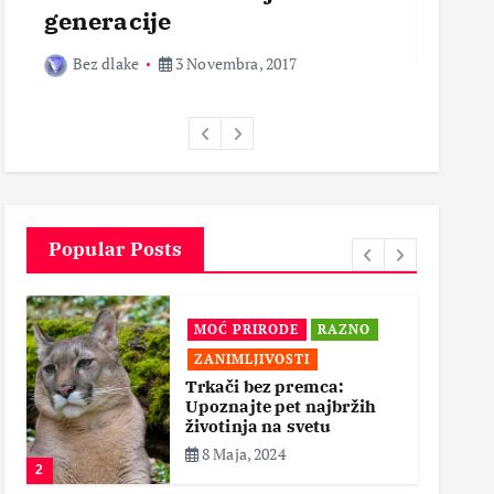
generacije
Bez 
Bez dlake
3 Novembra, 2017
Popular Posts
MOĆ PRIRODE
RAZNO
ZANIMLJIVOSTI
Trkači bez premca:
Upoznajte pet najbržih
životinja na svetu
8 Maja, 2024
2