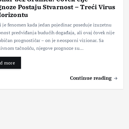
noze Postaju Stvarnost – Treći Virus
Horizontu
Pok
Nov
Ser
Topi
reni
i
vis
kilo
i je fenomen kada jedan pojedinac poseduje izuzetnu
te
poč
naš
gra
nost predviđanja budućih događaja, ali ovaj čovek nije
sop
etak
eg
me:
stve
:
tela
Taja
bičan prognostičar – on je neosporni vizionar. Sa
ni
Kak
–
nstv
sivnom tačnošću, njegove prognoze su…
pos
o se
Klju
eno
ao:
oslo
čni
voć
d more
Put
bodi
kor
e sa
do
ti
aci
moć
usp
stre
za
nim
Continue reading
ešn
sa i
zdra
leko
e
proš
v
viti
age
losti
san
m
ncij
koje
i
svoj
e za
nas
vital
stvi
čišć
sput
nost
ma
enje
avaj
u
Bez
Bez