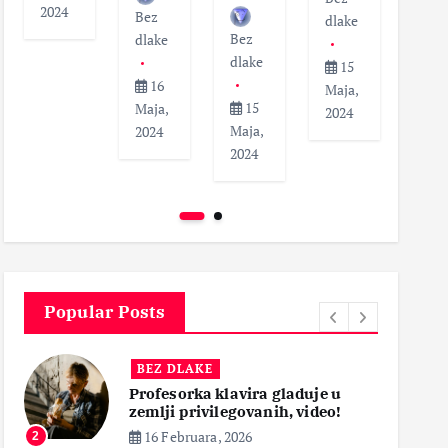
2024
Bez
dlak
dlake
Bez
dlake
dlake
1
15
16
Maja
Maja,
15
Maja,
202
2024
Maja,
2024
2024
Popular Posts
BEZ DLAKE
Profesorka klavira gladuje u
zemlji privilegovanih, video!
16 Februara, 2026
2