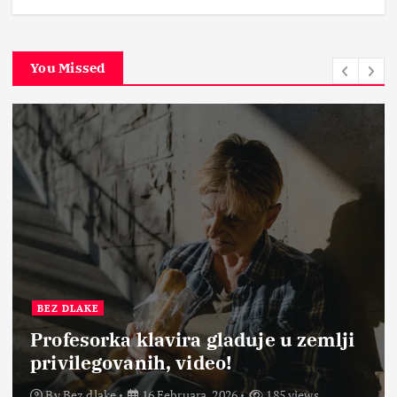
You Missed
BEZ DLAKE
Profesorka klavira gladuje u zemlji
privilegovanih, video!
By
Bez dlake
16 Februara, 2026
185 views