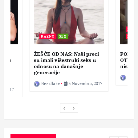
BEZ 
RAZNO
SEX
ZABA
ŽEŠĆE OD NAS: Naši preci
PORNO
lja u
su imali višestruki seks u
OTVOR
ke,
odnosu na današnje
nisam 
generacije
Bez d
Bez dlake
3 Novembra, 2017
a, 2017