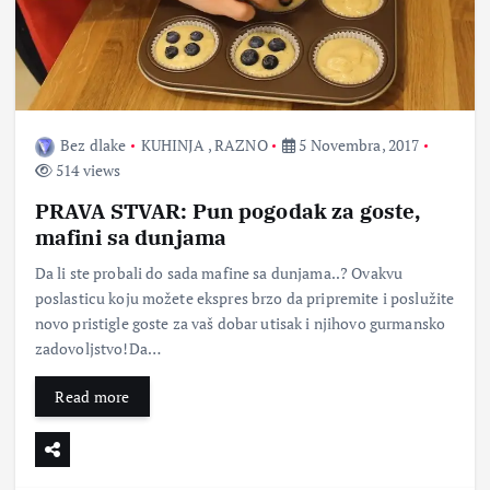
Bez dlake
KUHINJA
,
RAZNO
5 Novembra, 2017
514 views
PRAVA STVAR: Pun pogodak za goste,
mafini sa dunjama
Da li ste probali do sada mafine sa dunjama..? Ovakvu
poslasticu koju možete ekspres brzo da pripremite i poslužite
novo pristigle goste za vaš dobar utisak i njihovo gurmansko
zadovoljstvo!Da…
Read more