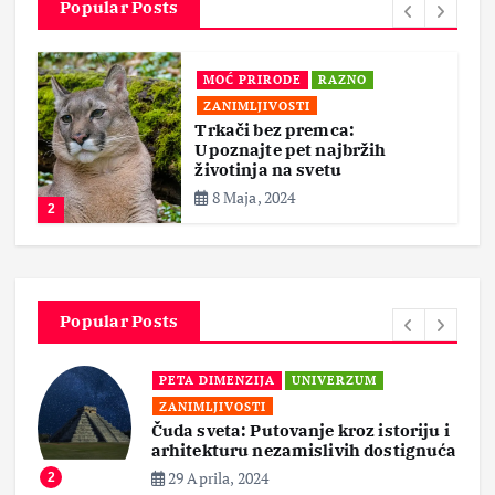
Popular Posts
MOĆ PRIRODE
RAZNO
ZANIMLJIVOSTI
Trkači bez premca:
Upoznajte pet najbržih
životinja na svetu
8 Maja, 2024
2
Popular Posts
PETA DIMENZIJA
UNIVERZUM
ZANIMLJIVOSTI
Čuda sveta: Putovanje kroz istoriju i
arhitekturu nezamislivih dostignuća
29 Aprila, 2024
2