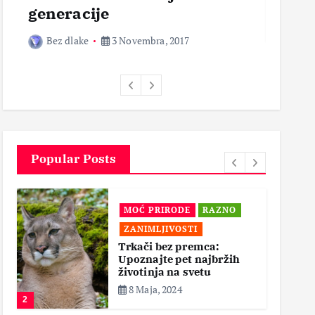
generacije
Bez 
Bez dlake
3 Novembra, 2017
Popular Posts
MOĆ PRIRODE
RAZNO
ZANIMLJIVOSTI
Trkači bez premca:
Upoznajte pet najbržih
životinja na svetu
8 Maja, 2024
2