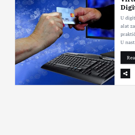
Digi
U digi
alat z
prakti
U nas
Rea