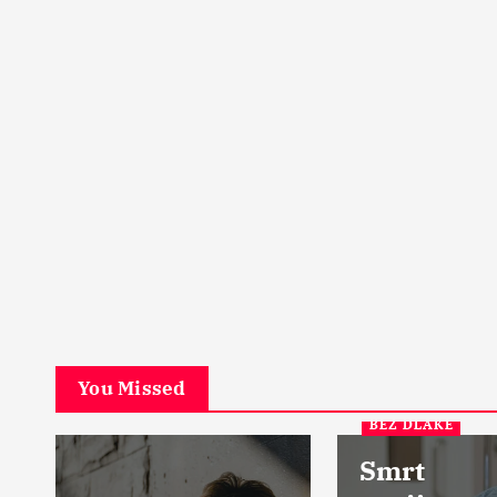
PETA DIMENZIJA
Začarani grad u srcu Šk
Ostrvo u magli
17 Aprila, 2024
5
You Missed
BEZ DLAKE
Smrt