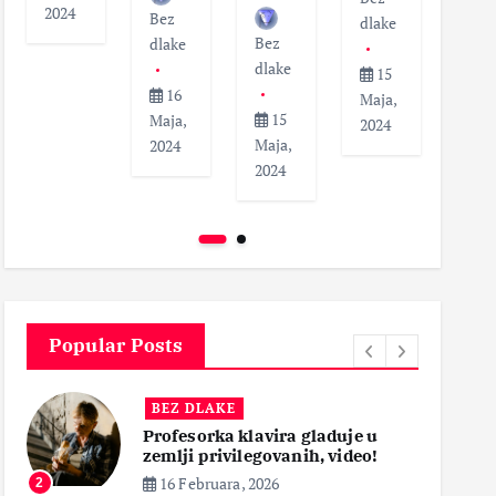
2024
Bez
dlak
dlake
Bez
dlake
dlake
1
15
16
Maja
Maja,
15
Maja,
202
2024
Maja,
2024
2024
Popular Posts
BEZ DLAKE
Profesorka klavira gladuje u
zemlji privilegovanih, video!
16 Februara, 2026
2