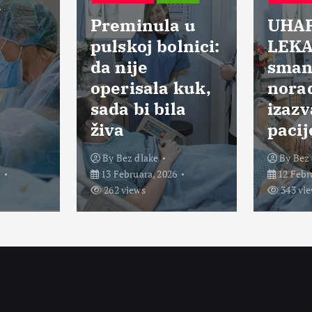
a
Preminula u
UHA
pulskoj bolnici:
LEKA
da nije
smanj
operisala kuk,
norad
sada bi bila
izazv
živa
pacij
By
Bez dlake
By
Bez 
6
13 Februara, 2026
12 Febr
262 views
343 vi