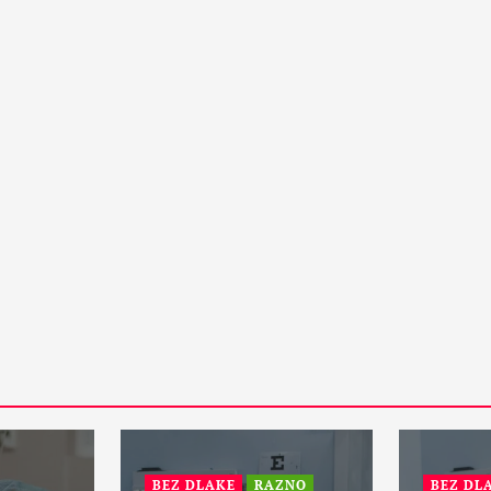
15 Maja, 2024
1
PETA DIMENZIJA
RAZNO
otske:
ZANIMLJIVOSTI
Da li će vanzemaljci spasiti
zemaljsku kuglu i sprečiti treći
svetski rat?
31 Maja, 2024
1
BEZ DLAKE
RAZNO
BEZ DL