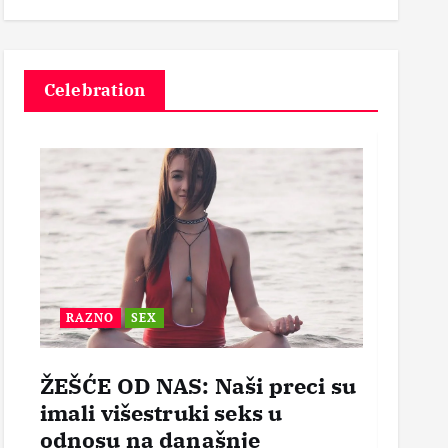
3
Celebration
RAZNO
SEX
BEZ
ŽEŠĆE OD NAS: Naši preci su
POR
imali višestruki seks u
OTVO
odnosu na današnje
mogl