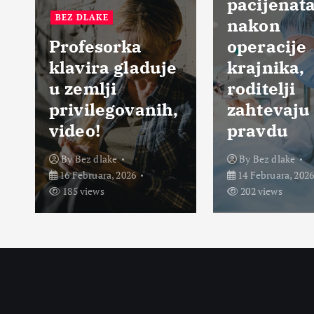
pacijenat
BEZ DLAKE
nakon
Profesorka
operacije
klavira gladuje
krajnika,
u zemlji
roditelji
privilegovanih,
zahtevaju
video!
pravdu
By
Bez dlake
By
Bez dlake
16 Februara, 2026
14 Februara, 202
185 views
202 views