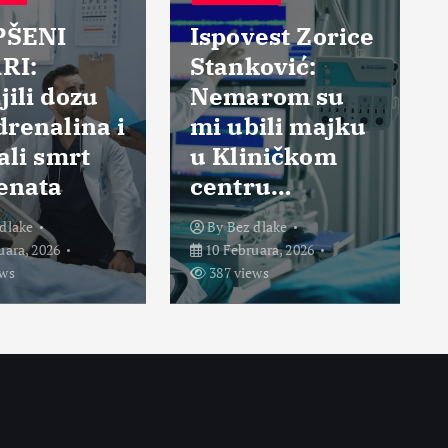
PŠENI
Ispovest Zorice
RI:
Stanković:
ili dozu
Nemarom su
renalina i
mi ubili majku
ali smrt
u Kliničkom
enata
centru…
dlake
By
Bez dlake
uara, 2026
10 Februara, 2026
ews
387 views