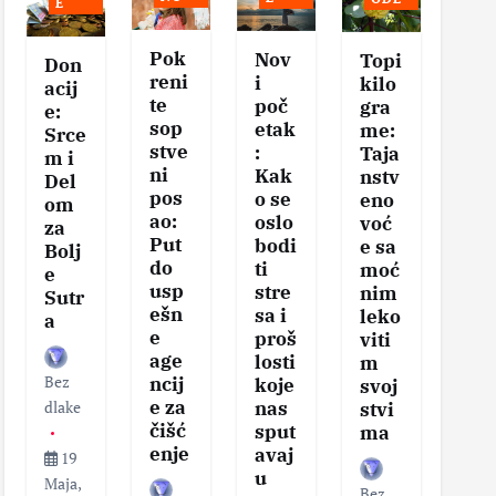
E
Pok
Nov
Se
Topi
Don
reni
i
vis
kilo
acij
te
poč
na
gra
e:
sop
etak
eg
me:
Srce
stve
:
tel
Taja
m i
ni
Kak
–
nstv
Del
pos
o se
Klj
eno
om
ao:
oslo
čni
voć
za
Put
bodi
ko
e sa
Bolj
do
ti
aci
moć
e
usp
stre
za
nim
Sutr
ešn
sa i
zd
leko
a
e
proš
v
viti
age
losti
sa
m
Bez
ncij
koje
i
svoj
e za
nas
vit
dlake
stvi
čišć
sput
nos
ma
enje
avaj
19
u
Maja,
Bez
Bez