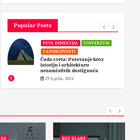
3
Popular Posts
PETA DIMENZIJA
UNIVERZUM
ZANIMLJIVOSTI
Čuda sveta: Putovanje kroz
istoriju i arhitekturu
3
nezamislivih dostignuća
29 Aprila, 2024
2
AKE
BEZ DLAKE