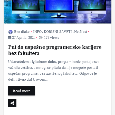
Bez dlake
INFO
,
KORISNI SAVETI
,
NetNest
27 Aprila, 2024
177 views
Put do uspešne programerske karijere
bez fakulteta
U današnjem digitalnom dobu, programiranje postaje sve
važnija veština, a mnogi se pitaju da li je moguće postati
uspešan programer bez završenog fakulteta. Odgovor je –
definitivno da! U ovom…
Read more