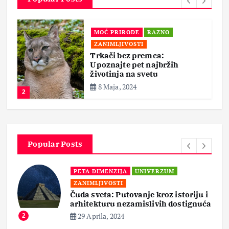
MOĆ PRIRODE
RAZNO
ZANIMLJIVOSTI
Trkači bez premca:
Upoznajte pet najbržih
životinja na svetu
8 Maja, 2024
2
Popular Posts
PETA DIMENZIJA
UNIVERZUM
ZANIMLJIVOSTI
Čuda sveta: Putovanje kroz istoriju i
arhitekturu nezamislivih dostignuća
29 Aprila, 2024
2