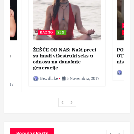
BEZ 
RAZNO
SEX
ZABA
ŽEŠĆE OD NAS: Naši preci
PORNO
lja u
su imali višestruki seks u
OTVOR
ke,
odnosu na današnje
nisam 
generacije
Bez d
Bez dlake
3 Novembra, 2017
a, 2017
Popular Posts