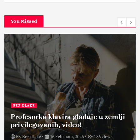
You Missed
BEZ DLAKE
Profesorka klavira gladuje u zemlji
privilegovanih, video!
By
Bez dlake
16 Februara, 2026
186 views