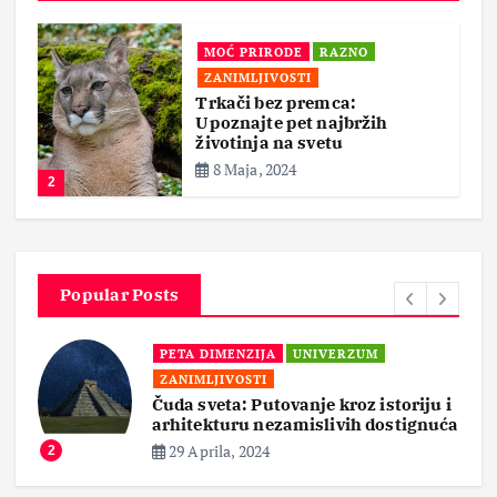
MOĆ PRIRODE
RAZNO
ZANIMLJIVOSTI
Trkači bez premca:
Upoznajte pet najbržih
životinja na svetu
8 Maja, 2024
2
Popular Posts
PETA DIMENZIJA
UNIVERZUM
ZANIMLJIVOSTI
Čuda sveta: Putovanje kroz istoriju i
arhitekturu nezamislivih dostignuća
29 Aprila, 2024
2