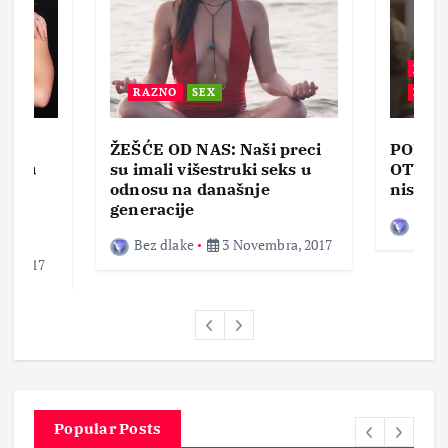
BEZ 
RAZNO
SEX
ZABA
ŽEŠĆE OD NAS: Naši preci
PORNO
lja u
su imali višestruki seks u
OTVOR
ke,
odnosu na današnje
nisam 
generacije
Bez d
Bez dlake
3 Novembra, 2017
a, 2017
Popular Posts