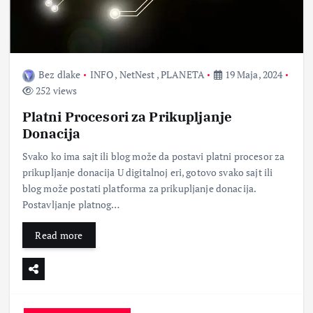
Bez dlake
INFO
,
NetNest
,
PLANETA
19 Maja, 2024
252 views
Platni Procesori za Prikupljanje
Donacija
Svako ko ima sajt ili blog može da postavi platni procesor za
prikupljanje donacija U digitalnoj eri, gotovo svako sajt ili
blog može postati platforma za prikupljanje donacija.
Postavljanje platnog…
Read more