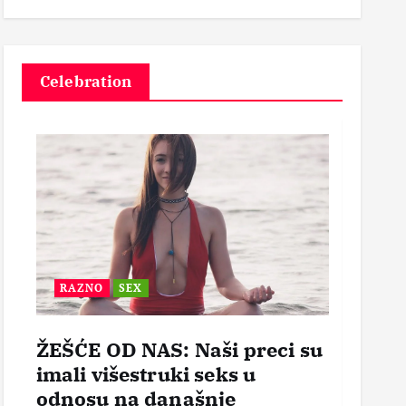
3
Celebration
RAZNO
SEX
BEZ
ŽEŠĆE OD NAS: Naši preci su
POR
imali višestruki seks u
OTVO
odnosu na današnje
mogl