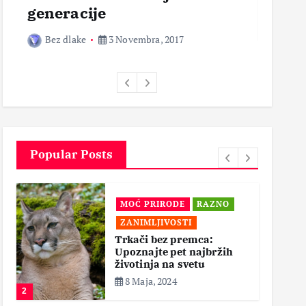
generacije
Bez 
Bez dlake
3 Novembra, 2017
Popular Posts
MOĆ PRIRODE
RAZNO
ZANIMLJIVOSTI
Trkači bez premca:
Upoznajte pet najbržih
životinja na svetu
8 Maja, 2024
2