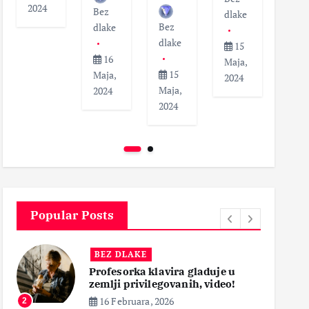
2024
Bez
dlak
dlake
Bez
dlake
dlake
1
15
16
Maja
Maja,
15
Maja,
202
2024
Maja,
2024
2024
Popular Posts
BEZ DLAKE
Profesorka klavira gladuje u
zemlji privilegovanih, video!
16 Februara, 2026
2