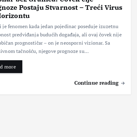
noze Postaju Stvarnost – Treći Virus
Horizontu
Pok
Nov
Ser
Topi
reni
i
vis
kilo
i je fenomen kada jedan pojedinac poseduje izuzetnu
te
poč
naš
gra
nost predviđanja budućih događaja, ali ovaj čovek nije
sop
etak
eg
me:
stve
:
tela
Taja
bičan prognostičar – on je neosporni vizionar. Sa
ni
Kak
–
nstv
sivnom tačnošću, njegove prognoze su…
pos
o se
Klju
eno
ao:
oslo
čni
voć
d more
Put
bodi
kor
e sa
do
ti
aci
moć
usp
stre
za
nim
Continue reading
ešn
sa i
zdra
leko
e
proš
v
viti
age
losti
san
m
ncij
koje
i
svoj
e za
nas
vital
stvi
čišć
sput
nost
ma
enje
avaj
u
Bez
Bez