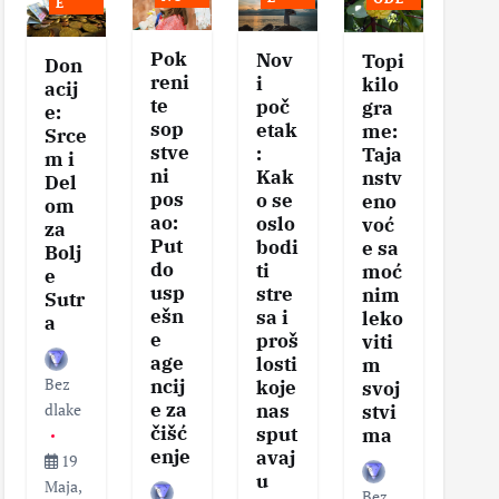
E
Pok
Nov
Se
Topi
Don
reni
i
vis
kilo
acij
te
poč
na
gra
e:
sop
etak
eg
me:
Srce
stve
:
tel
Taja
m i
ni
Kak
–
nstv
Del
pos
o se
Klj
eno
om
ao:
oslo
čni
voć
za
Put
bodi
ko
e sa
Bolj
do
ti
aci
moć
e
usp
stre
za
nim
Sutr
ešn
sa i
zd
leko
a
e
proš
v
viti
age
losti
sa
m
Bez
ncij
koje
i
svoj
e za
nas
vit
dlake
stvi
čišć
sput
nos
ma
enje
avaj
19
u
Maja,
Bez
Bez