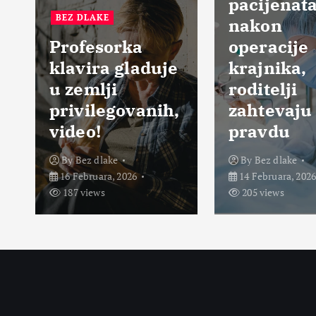
pacijenata
BEZ DLAKE
nakon
Profesorka
operacije
klavira gladuje
krajnika,
u zemlji
roditelji
privilegovanih,
zahtevaju
video!
pravdu
By
Bez dlake
By
Bez dlake
16 Februara, 2026
14 Februara, 2026
187 views
205 views