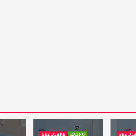
15 Maja, 2024
1
PETA DIMENZIJA
RAZNO
otske:
ZANIMLJIVOSTI
Da li će vanzemaljci spasiti
zemaljsku kuglu i sprečiti treći
svetski rat?
31 Maja, 2024
1
BEZ DLAKE
RAZNO
BEZ DLA