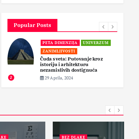
3
Popular Posts
PETA DIMENZIJA
UNIVERZUM
ZANIMLJIVOSTI
Čuda sveta: Putovanje kroz
istoriju i arhitekturu
3
nezamislivih dostignuća
29 Aprila, 2024
2
KE
BEZ DLAKE