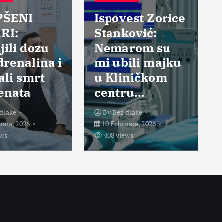
ŠENI
Ispovest Zorice
RI:
Stanković:
ili dozu
Nemarom su
renalina i
mi ubili majku
ali smrt
u Kliničkom
enata
centru…
dlake
By
Bez dlake
ara, 2026
10 Februara, 2026
ws
408 views