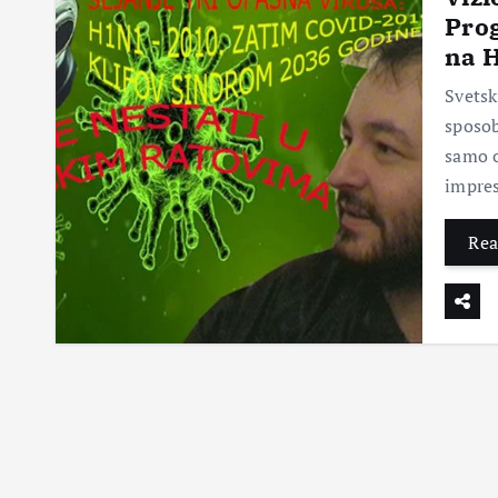
Prog
na 
Svetsk
sposob
samo o
impre
Rea