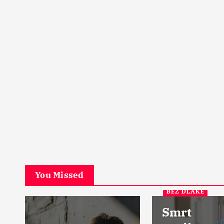
PETA DIMENZIJA
Začarani grad u srcu Šk
Ostrvo u magli
17 Aprila, 2024
5
You Missed
BEZ DLAKE
Smrt