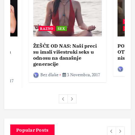
BEZ 
RAZNO
SEX
ZABA
ŽEŠĆE OD NAS: Naši preci
PORNO
lja u
su imali višestruki seks u
OTVOR
ke,
odnosu na današnje
nisam 
generacije
Bez d
Bez dlake
3 Novembra, 2017
a, 2017
Popular Posts