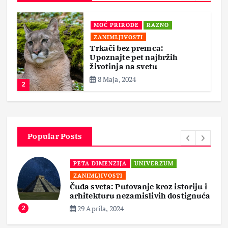
MOĆ PRIRODE
RAZNO
ZANIMLJIVOSTI
Trkači bez premca:
Upoznajte pet najbržih
životinja na svetu
8 Maja, 2024
2
Popular Posts
PETA DIMENZIJA
UNIVERZUM
ZANIMLJIVOSTI
Čuda sveta: Putovanje kroz istoriju i
arhitekturu nezamislivih dostignuća
29 Aprila, 2024
2