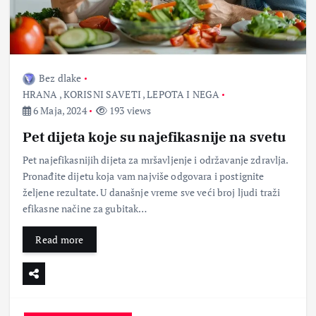
Bez dlake
HRANA
,
KORISNI SAVETI
,
LEPOTA I NEGA
6 Maja, 2024
193 views
Pet dijeta koje su najefikasnije na svetu
Pet najefikasnijih dijeta za mršavljenje i održavanje zdravlja.
Pronađite dijetu koja vam najviše odgovara i postignite
željene rezultate. U današnje vreme sve veći broj ljudi traži
efikasne načine za gubitak…
Read more