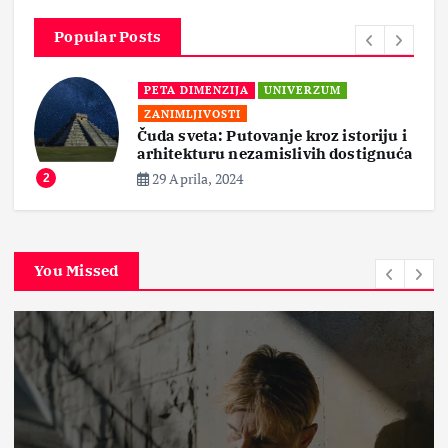
Popular Posts
PETA DIMENZIJA
UNIVERZUM
ZANIMLJIVOSTI
Čuda sveta: Putovanje kroz istoriju i
arhitekturu nezamislivih dostignuća
29 Aprila, 2024
2
You Missed