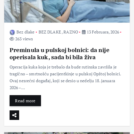
Bez dlake
BEZ DLAKE
,
RAZNO
13 Februara, 2026
263 views
Preminula u pulskoj bolnici: da nije
operisala kuk, sada bi bila živa
Operacija kuka koja je trebalo da bude rutinska završila je
tragično – smrtnošću pacijentkinje u pulskoj Opštoj bolnici.
Ovaj nesrećni događaj, koji se desio u nedelju 18. januara
2026 –…
Read more