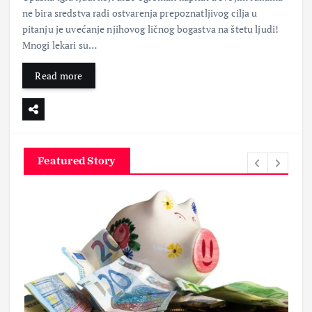
ne bira sredstva radi ostvarenja prepoznatljivog cilja u
pitanju je uvećanje njihovog ličnog bogastva na štetu ljudi!
Mnogi lekari su…
Read more
Featured Story