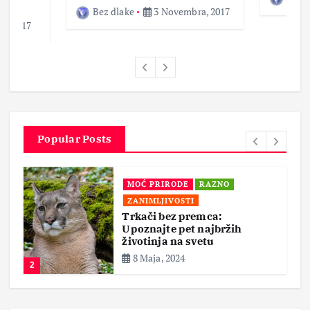
Bez dlake
3 Novembra, 2017
a, 2017
Popular Posts
MOĆ PRIRODE
RAZNO
ZANIMLJIVOSTI
Trkači bez premca:
Upoznajte pet najbržih
životinja na svetu
8 Maja, 2024
2