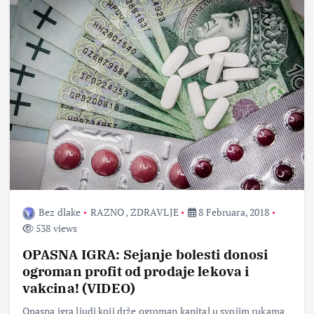
Bez dlake
RAZNO
,
ZDRAVLJE
8 Februara, 2018
538 views
OPASNA IGRA: Sejanje bolesti donosi
ogroman profit od prodaje lekova i
vakcina! (VIDEO)
Opasna igra ljudi koji drže ogroman kapital u svojim rukama