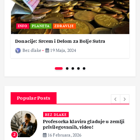
INFO
PLANETA
ZDRAVLJE
Donacije: Srcem i Delom za Bolje Sutra
Bez dlake
19 Maja, 2024
Popular Posts
BEZ DLAKE
Profesorka klavira gladuje u zemlji
privilegovanih, video!
16 Februara, 2026
2