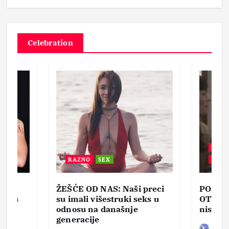
Celebration
BEZ 
RAZNO
SEX
ZABA
ŽEŠĆE OD NAS: Naši preci
PORNO
lja u
su imali višestruki seks u
OTVOR
ke,
odnosu na današnje
nisam 
generacije
Bez d