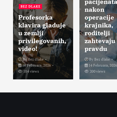
pacijenata
BEZ DLAKE
nakon
Profesorka
operacije
klavira gladuje
krajnika,
u zemlji
roditelji
privilegovanih,
zahtevaju
video!
pravdu
By
Bez dlake
By
Bez dlake
16 Februara, 2026
14 Februara, 2026
184 views
200 views