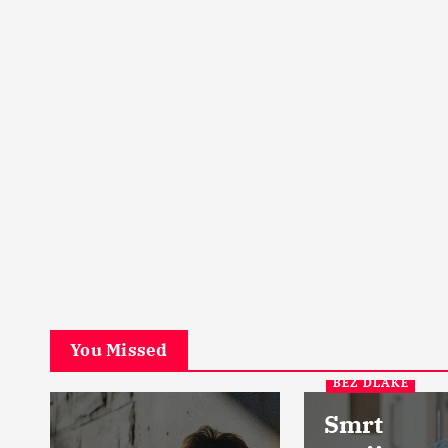
PETA DIMENZIJA
Začarani grad u srcu Šk
Ostrvo u magli
17 Aprila, 2024
5
You Missed
BEZ DLAKE
Smrt