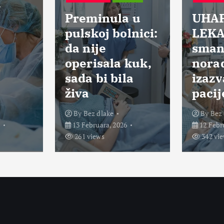
Preminula u
UHAPŠEN
pulskoj bolnici:
LEKARI:
da nije
smanjili 
operisala kuk,
noradrena
sada bi bila
izazvali s
živa
pacijenat
By
Bez dlake
By
Bez dlake
13 Februara, 2026
12 Februara, 202
261 views
342 views