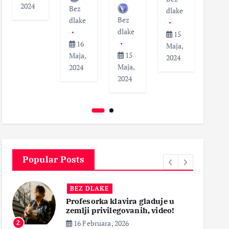
2024
Bez
dlak
dlake
Bez
dlake
dlake
1
15
16
Maja
Maja,
15
Maja,
202
2024
Maja,
2024
2024
Popular Posts
BEZ DLAKE
Profesorka klavira gladuje u
zemlji privilegovanih, video!
16 Februara, 2026
2