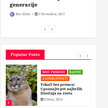
generacije
Bez 
Bez dlake
3 Novembra, 2017
Popular Posts
MOĆ PRIRODE
RAZNO
ZANIMLJIVOSTI
Trkači bez premca:
Upoznajte pet najbržih
životinja na svetu
8 Maja, 2024
2