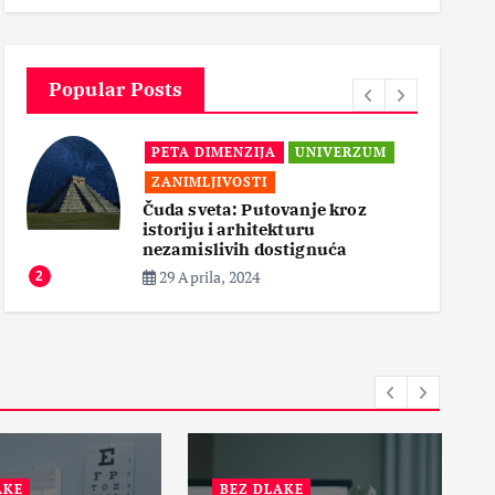
3
Popular Posts
PETA DIMENZIJA
UNIVERZUM
ZANIMLJIVOSTI
Čuda sveta: Putovanje kroz
istoriju i arhitekturu
3
nezamislivih dostignuća
29 Aprila, 2024
2
BEZ DLAKE