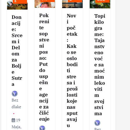
E
Pok
Nov
Se
Topi
Don
reni
i
vis
kilo
acij
te
poč
na
gra
e:
sop
etak
eg
me:
Srce
stve
:
tel
Taja
m i
ni
Kak
–
nstv
Del
pos
o se
Klj
eno
om
ao:
oslo
čni
voć
za
Put
bodi
ko
e sa
Bolj
do
ti
aci
moć
e
usp
stre
za
nim
Sutr
ešn
sa i
zd
leko
a
e
proš
v
viti
age
losti
sa
m
Bez
ncij
koje
i
svoj
e za
nas
vit
dlake
stvi
čišć
sput
nos
ma
enje
avaj
19
u
Maja,
Bez
Bez