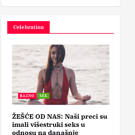
3
Celebration
RAZNO
SEX
BEZ
ŽEŠĆE OD NAS: Naši preci su
POR
imali višestruki seks u
OTVO
odnosu na današnje
mogl