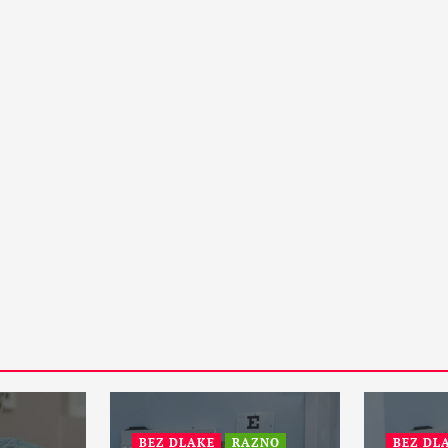
15 Maja, 2024
1
PETA DIMENZIJA
RAZNO
otske:
ZANIMLJIVOSTI
Da li će vanzemaljci spasiti
zemaljsku kuglu i sprečiti treći
svetski rat?
31 Maja, 2024
1
BEZ DLAKE
RAZNO
BEZ DLAKE