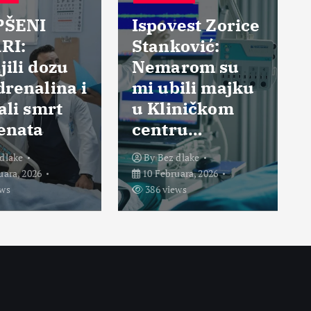
BEZ DL
I
Ispovest Zorice
Stanković:
Rekla
dozu
Nemarom su
sam 
lina i
mi ubili majku
vaše
mrt
u Kliničkom
ubijt
a
centru…
mene
By
Bez dlake
By
Bez
6
10 Februara, 2026
21 Febr
386 views
365 vi