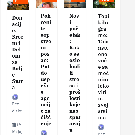
E
Pok
Nov
Se
Topi
Don
reni
i
vis
kilo
acij
te
poč
na
gra
e:
sop
etak
eg
me:
Srce
stve
:
tel
Taja
m i
ni
Kak
–
nstv
Del
pos
o se
Klj
eno
om
ao:
oslo
čni
voć
za
Put
bodi
ko
e sa
Bolj
do
ti
aci
moć
e
usp
stre
za
nim
Sutr
ešn
sa i
zd
leko
a
e
proš
v
viti
age
losti
sa
m
Bez
ncij
koje
i
svoj
e za
nas
vit
dlake
stvi
čišć
sput
nos
ma
enje
avaj
19
u
Maja,
Bez
Bez