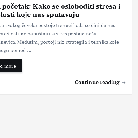
 početak: Kako se osloboditi stresa i
losti koje nas sputavaju
Pok
Nov
Ser
Topi
reni
i
vis
kilo
tu svakog čoveka postoje trenuci kada se čini da nas
te
poč
naš
gra
prošlosti ne napuštaju, a stres postaje naša
sop
etak
eg
me:
nevica. Međutim, postoji niz strategija i tehnika koje
stve
:
tela
Taja
ni
Kak
–
nstv
ogu pomoći…
pos
o se
Klju
eno
ao:
oslo
čni
voć
d more
Put
bodi
kor
e sa
do
ti
aci
moć
usp
stre
za
nim
Continue reading
ešn
sa i
zdra
leko
e
proš
v
viti
age
losti
san
m
ncij
koje
i
svoj
e za
nas
vital
stvi
čišć
sput
nost
ma
enje
avaj
u
Bez
Bez