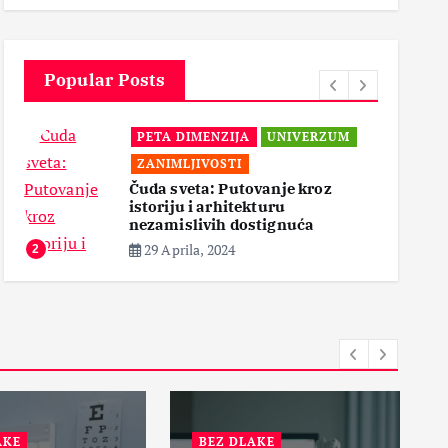
6 Maja, 2024
3
Popular Posts
MENZIJA
UNIVERZUM
PETA DIMENZIJA
“Magija tame: Isti
IVOSTI
Prva Linija Odbra
ta: Putovanje kroz
18 Aprila, 2024
i arhitekturu
3
ivih dostignuća
a, 2024