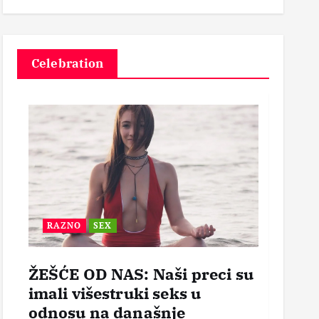
14 Februara, 2026
3
Celebration
RAZNO
SEX
BEZ
ŽEŠĆE OD NAS: Naši preci su
POR
imali višestruki seks u
OTVO