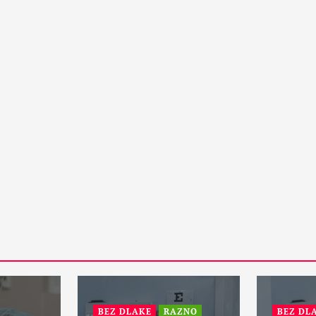
svojstvima
15 Maja, 2024
PETA DIMENZIJA
RAZNO
PETA DI
ZANIMLJIVOSTI
ZANIMLJ
Da li će vanzemaljci spasiti
Čuda sve
zemaljsku kuglu i sprečiti treći
istoriju 
svetski rat?
nezamisl
31 Maja, 2024
29 April
2