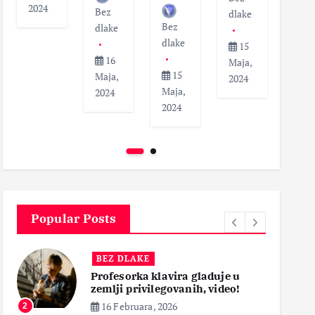
2024
Bez
dlak
dlake
Bez
dlake
dlake
1
15
16
Maja
Maja,
15
Maja,
202
2024
Maja,
2024
2024
Popular Posts
BEZ DLAKE
gladuje u
Smrt pacijenata nakon opera
h, video!
krajnika, roditelji zahtevaju
pravdu