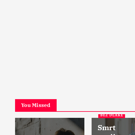
1
PETA DIMENZIJA
Začarani grad u srcu Škotske:
Ostrvo u magli
17 Aprila, 2024
1
You Missed
BEZ DLAKE
Smrt