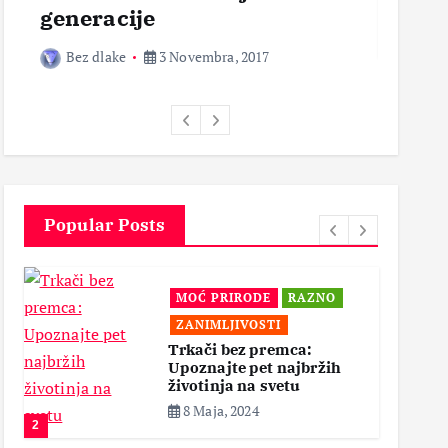
odnosu na današnje
mogl
generacije
Bez 
Bez dlake
3 Novembra, 2017
Popular Posts
ALTERNATI
Ć PRIRODE
RAZNO
MEDICINA
NIMLJIVOSTI
MOĆ PRIROD
ači bez premca:
ZDRAVLJE
znajte pet najbržih
otinja na svetu
Povratak Pri
Lekovite Moći
Maja, 2024
Borbi Protiv