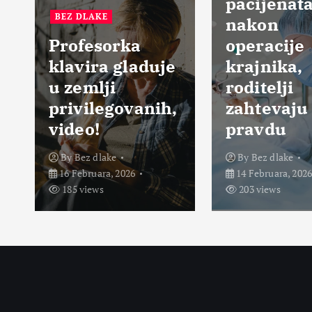
BEZ DLAKE
pacijenata
nakon
Premin
operacije
pulskoj
uje
krajnika,
da nije
roditelji
operisa
ih,
zahtevaju
sada bi
pravdu
živa
By
Bez dlake
By
Bez dla
14 Februara, 2026
13 Februara
203 views
262 views