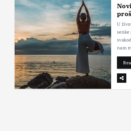
Novi
proš
U živo
senke 
svakod
nam m
Rea