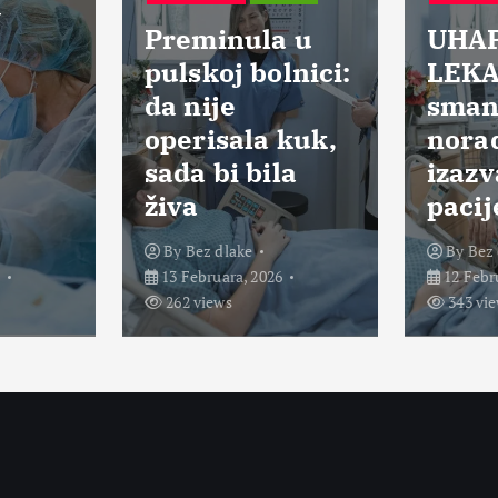
RAZNO
BEZ DLAKE
BE
ula u
UHAPŠENI
Is
 bolnici:
LEKARI:
St
smanjili dozu
N
la kuk,
noradrenalina i
mi
 bila
izazvali smrt
u 
pacijenata
c
ke
By
Bez dlake
B
, 2026
12 Februara, 2026
10
343 views
3