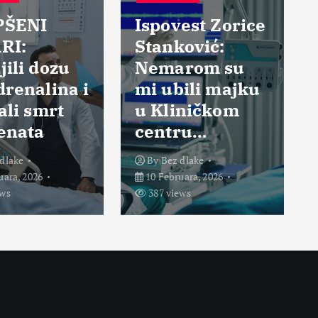
Z DLAKE
BEZ DLAKE
povest Zorice
anković:
Rekla je: “Ja
emarom su
sam ubila
 ubili majku
vašeg sina,
Kliničkom
ubijte vi
entru…
mene!”
y
Bez dlake
By
Bez dlake
 Februara, 2026
21 Februara, 2026
87 views
367 views