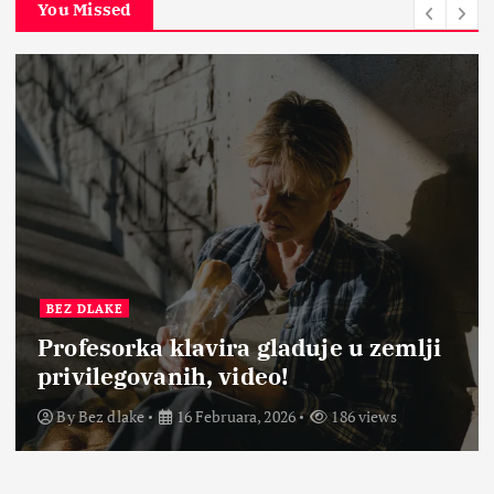
You Missed
BEZ DLAKE
Profesorka klavira gladuje u zemlji
privilegovanih, video!
By
Bez dlake
16 Februara, 2026
186 views