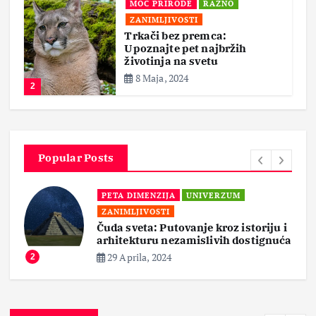
MOĆ PRIRODE
RAZNO
ZANIMLJIVOSTI
Trkači bez premca:
Upoznajte pet najbržih
životinja na svetu
8 Maja, 2024
2
Popular Posts
PETA DIMENZIJA
UNIVERZUM
ZANIMLJIVOSTI
Čuda sveta: Putovanje kroz istoriju i
arhitekturu nezamislivih dostignuća
29 Aprila, 2024
2