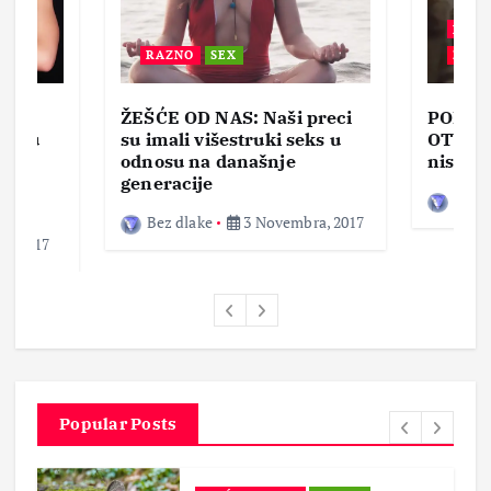
BEZ 
RAZNO
SEX
ZABA
ŽEŠĆE OD NAS: Naši preci
PORNO
lja u
su imali višestruki seks u
OTVOR
ke,
odnosu na današnje
nisam 
generacije
Bez d
Bez dlake
3 Novembra, 2017
a, 2017
Popular Posts