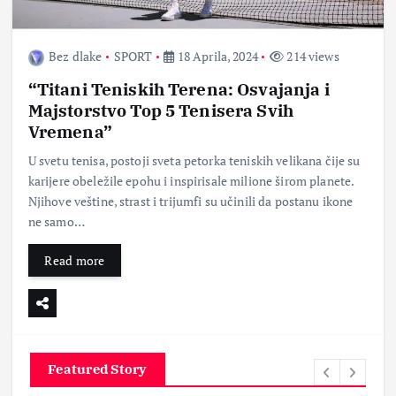
Bez dlake
SPORT
18 Aprila, 2024
214 views
“Titani Teniskih Terena: Osvajanja i
Majstorstvo Top 5 Tenisera Svih
Vremena”
U svetu tenisa, postoji sveta petorka teniskih velikana čije su
karijere obeležile epohu i inspirisale milione širom planete.
Njihove veštine, strast i trijumfi su učinili da postanu ikone
ne samo…
Read more
Featured Story