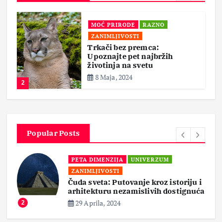
MOĆ PRIRODE
RAZNO
ZANIMLJIVOSTI
Trkači bez premca:
Upoznajte pet najbržih
životinja na svetu
8 Maja, 2024
2
Popular Posts
PETA DIMENZIJA
UNIVERZUM
ZANIMLJIVOSTI
Čuda sveta: Putovanje kroz istoriju i
arhitekturu nezamislivih dostignuća
29 Aprila, 2024
2