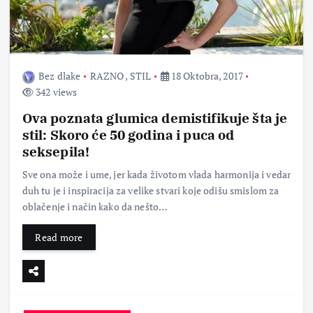
Bez dlake
RAZNO
,
STIL
18 Oktobra, 2017
342 views
Ova poznata glumica demistifikuje šta je
stil: Skoro će 50 godina i puca od
seksepila!
Sve ona može i ume, jer kada životom vlada harmonija i vedar
duh tu je i inspiracija za velike stvari koje odišu smislom za
oblačenje i način kako da nešto…
Read more