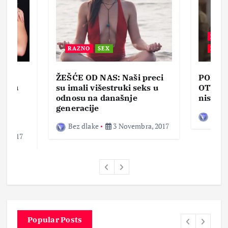
BEZ 
RAZNO
SEX
ZABA
ŽEŠĆE OD NAS: Naši preci
PORNO
lja u
su imali višestruki seks u
OTVOR
ke,
odnosu na današnje
nisam 
generacije
Bez d
Bez dlake
3 Novembra, 2017
a, 2017
Popular Posts