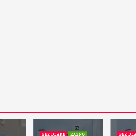
15 Maja, 2024
1
PETA DIMENZIJA
RAZNO
otske:
ZANIMLJIVOSTI
Da li će vanzemaljci spasiti
zemaljsku kuglu i sprečiti treći
svetski rat?
31 Maja, 2024
1
BEZ DLAKE
RAZNO
BEZ DL