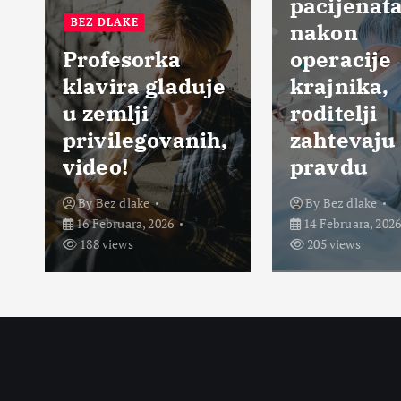
pacijenat
BEZ DLAKE
nakon
Profesorka
operacije
klavira gladuje
krajnika,
u zemlji
roditelji
privilegovanih,
zahtevaju
video!
pravdu
By
Bez dlake
By
Bez dlake
16 Februara, 2026
14 Februara, 202
188 views
205 views