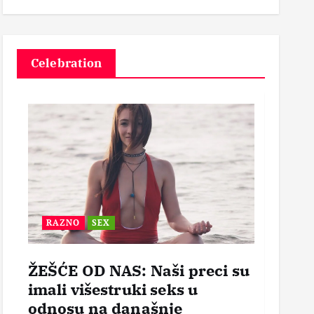
3
Celebration
RAZNO
SEX
BEZ
ŽEŠĆE OD NAS: Naši preci su
POR
imali višestruki seks u
OTVO
odnosu na današnje
mogl