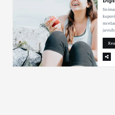
Dipl
Snimak
kupovi
mrežam
javnih
Rea