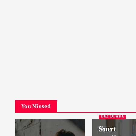
PETA DIMENZIJA
Začarani grad u srcu Šk
Ostrvo u magli
17 Aprila, 2024
5
You Missed
BEZ DLAKE
Smrt