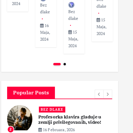
2024
Bez
dlak
dlake
Bez
dlake
dlake
1
15
16
Maja
Maja,
15
Maja,
202
2024
Maja,
2024
2024
Popular Posts
BEZ DLAKE
Profesorka klavira gladuje u
zemlji privilegovanih, video!
16 Februara, 2026
2