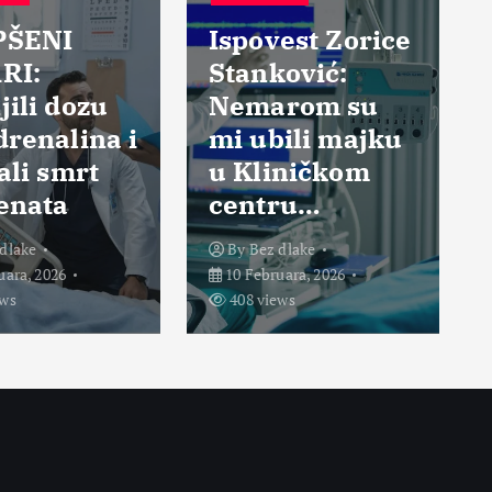
PŠENI
Ispovest Zorice
RI:
Stanković:
ili dozu
Nemarom su
renalina i
mi ubili majku
ali smrt
u Kliničkom
enata
centru…
dlake
By
Bez dlake
uara, 2026
10 Februara, 2026
ews
408 views