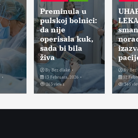
a
Preminula u
UHA
pulskoj bolnici:
LEKA
da nije
smanj
operisala kuk,
norad
sada bi bila
izazv
živa
pacij
By
Bez dlake
By
Bez 
6
13 Februara, 2026
12 Febr
263 views
345 vi