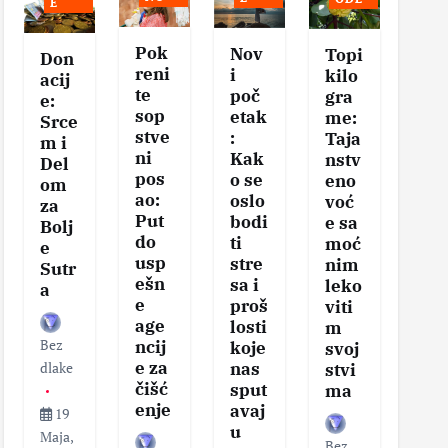
E
Pok
Nov
Se
Topi
Don
reni
i
vis
kilo
acij
te
poč
na
gra
e:
sop
etak
eg
me:
Srce
stve
:
tel
Taja
m i
ni
Kak
–
nstv
Del
pos
o se
Klj
eno
om
ao:
oslo
čni
voć
za
Put
bodi
ko
e sa
Bolj
do
ti
aci
moć
e
usp
stre
za
nim
Sutr
ešn
sa i
zd
leko
a
e
proš
v
viti
age
losti
sa
m
Bez
ncij
koje
i
svoj
e za
nas
vit
dlake
stvi
čišć
sput
nos
ma
enje
avaj
19
u
Maja,
Bez
Bez