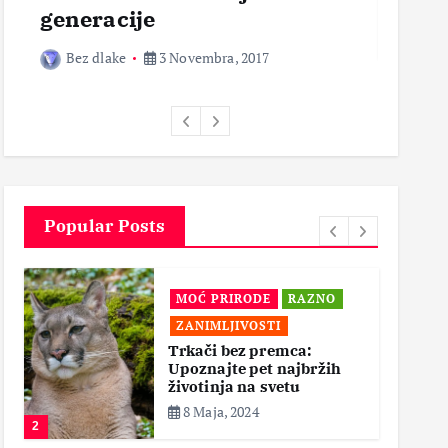
generacije
Bez 
Bez dlake
3 Novembra, 2017
Popular Posts
MOĆ PRIRODE
RAZNO
ZANIMLJIVOSTI
Trkači bez premca:
Upoznajte pet najbržih
životinja na svetu
8 Maja, 2024
2