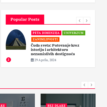
3
Popular Posts
PETA DIMENZIJA
UNIVERZUM
ZANIMLJIVOSTI
Čuda sveta: Putovanje kroz
istoriju i arhitekturu
3
nezamislivih dostignuća
29 Aprila, 2024
2
AKE
BEZ DLAKE