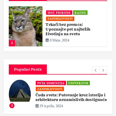
MOĆ PRIRODE
RAZNO
ZANIMLJIVOSTI
Trkači bez premca:
Upoznajte pet najbržih
životinja na svetu
8 Maja, 2024
2
Popular Posts
PETA DIMENZIJA
UNIVERZUM
ZANIMLJIVOSTI
Čuda sveta: Putovanje kroz istoriju i
arhitekturu nezamislivih dostignuća
29 Aprila, 2024
2