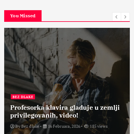
You Missed
BEZ DLAKE
Profesorka klavira gladuje u zemlji
privilegovanih, video!
By
Bez dlake
16 Februara, 2026
185 views