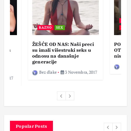
BEZ 
RAZNO
SEX
ZABA
ŽEŠĆE OD NAS: Naši preci
PORNO
lja u
su imali višestruki seks u
OTVOR
ke,
odnosu na današnje
nisam 
generacije
Bez d
Bez dlake
3 Novembra, 2017
a, 2017
Popular Posts