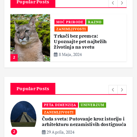
Popular Posts
MOĆ PRIRODE
RAZNO
ZANIMLJIVOSTI
Trkači bez premca:
Upoznajte pet najbržih
životinja na svetu
8 Maja, 2024
2
Popular Posts
PETA DIMENZIJA
UNIVERZUM
ZANIMLJIVOSTI
Čuda sveta: Putovanje kroz istoriju i
arhitekturu nezamislivih dostignuća
29 Aprila, 2024
2