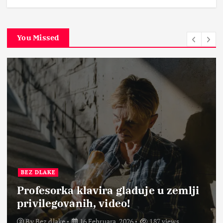
You Missed
BEZ DLAKE
Profesorka klavira gladuje u zemlji
privilegovanih, video!
By
Bez dlake
16 Februara, 2026
187 views