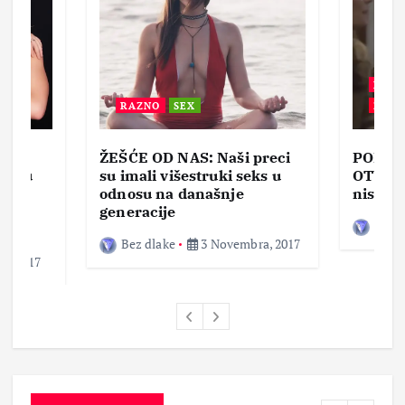
BEZ 
RAZNO
SEX
ZABA
ŽEŠĆE OD NAS: Naši preci
PORNO
lja u
su imali višestruki seks u
OTVOR
ke,
odnosu na današnje
nisam 
generacije
Bez d
Bez dlake
3 Novembra, 2017
a, 2017