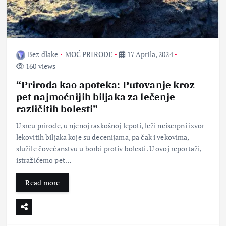
Bez dlake
MOĆ PRIRODE
17 Aprila, 2024
160 views
“Priroda kao apoteka: Putovanje kroz
pet najmoćnijih biljaka za lečenje
različitih bolesti”
U srcu prirode, u njenoj raskošnoj lepoti, leži neiscrpni izvor
lekovitih biljaka koje su decenijama, pa čak i vekovima,
služile čovečanstvu u borbi protiv bolesti. U ovoj reportaži,
istražićemo pet…
Read more