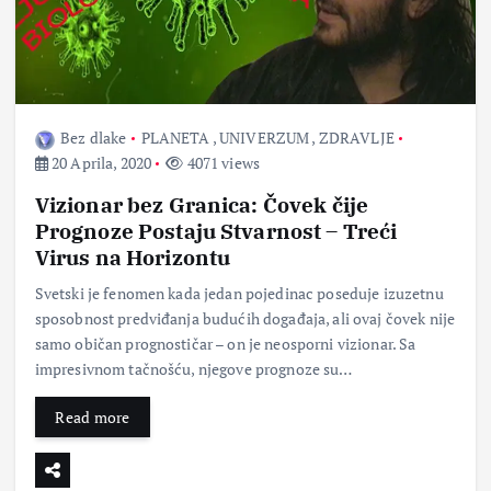
Bez dlake
PLANETA
,
UNIVERZUM
,
ZDRAVLJE
20 Aprila, 2020
4071 views
Vizionar bez Granica: Čovek čije
Prognoze Postaju Stvarnost – Treći
Virus na Horizontu
Svetski je fenomen kada jedan pojedinac poseduje izuzetnu
sposobnost predviđanja budućih događaja, ali ovaj čovek nije
samo običan prognostičar – on je neosporni vizionar. Sa
impresivnom tačnošću, njegove prognoze su…
Read more