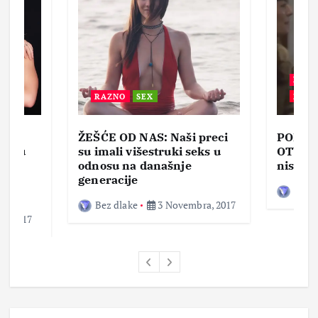
BEZ 
RAZNO
SEX
ZABA
ŽEŠĆE OD NAS: Naši preci
PORNO
lja u
su imali višestruki seks u
OTVOR
ke,
odnosu na današnje
nisam 
generacije
Bez d
Bez dlake
3 Novembra, 2017
a, 2017