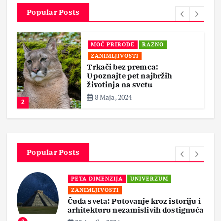
Popular Posts
MOĆ PRIRODE
RAZNO
ZANIMLJIVOSTI
Trkači bez premca:
Upoznajte pet najbržih
životinja na svetu
8 Maja, 2024
2
Popular Posts
PETA DIMENZIJA
UNIVERZUM
ZANIMLJIVOSTI
Čuda sveta: Putovanje kroz istoriju i
arhitekturu nezamislivih dostignuća