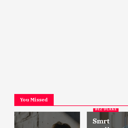
PETA DIMENZIJA
Začarani grad u srcu Šk
Ostrvo u magli
17 Aprila, 2024
5
You Missed
BEZ DLAKE
Smrt