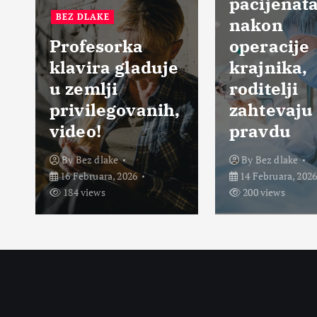
BEZ DL
pacijenata
nakon
Prem
a
operacije
pulsk
aduje
krajnika,
da ni
roditelji
operi
anih,
zahtevaju
sada 
pravdu
živa
By
Bez dlake
By
Bez 
14 Februara, 2026
13 Febru
200 views
261 vi