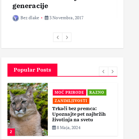
generacije
Bez 
Bez dlake
3 Novembra, 2017
Popular Posts
MOĆ PRIRODE
RAZNO
ZANIMLJIVOSTI
Trkači bez premca:
Upoznajte pet najbržih
životinja na svetu
8 Maja, 2024