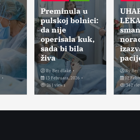
AKE
RAZNO
BEZ DLAKE
inula u
UHAPŠENI
oj bolnici:
LEKARI:
je
smanjili dozu
sala kuk,
noradrenalina i
bi bila
izazvali smrt
pacijenata
dlake
By
Bez dlake
ara, 2026
12 Februara, 2026
ews
342 views