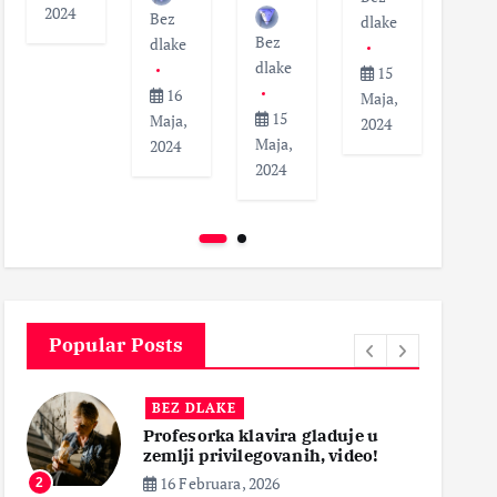
2024
Bez
dlak
dlake
Bez
dlake
dlake
1
15
16
Maja
Maja,
15
Maja,
202
2024
Maja,
2024
2024
Popular Posts
BEZ DLAKE
vira gladuje u
Smrt pacijenata nakon 
ovanih, video!
krajnika, roditelji zaht
pravdu
26