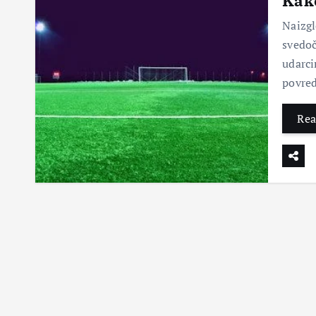
Kako
Naizgl
svedoč
udarci
povred
Rea