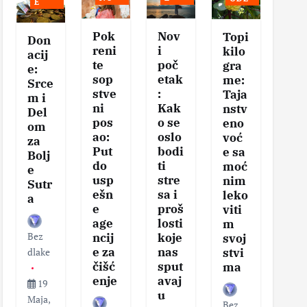
E
Pok
Nov
Se
Topi
Don
reni
i
vis
kilo
acij
te
poč
na
gra
e:
sop
etak
eg
me:
Srce
stve
:
tel
Taja
m i
ni
Kak
–
nstv
Del
pos
o se
Klj
eno
om
ao:
oslo
čni
voć
za
Put
bodi
ko
e sa
Bolj
do
ti
aci
moć
e
usp
stre
za
nim
Sutr
ešn
sa i
zd
leko
a
e
proš
v
viti
age
losti
sa
m
Bez
ncij
koje
i
svoj
e za
nas
vit
dlake
stvi
čišć
sput
nos
ma
enje
avaj
19
u
Maja,
Bez
Bez