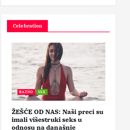
14 Februara, 2026
3
Celebration
RAZNO
SEX
BEZ
ŽEŠĆE OD NAS: Naši preci su
POR
imali višestruki seks u
OTVO
odnosu na današnje
mogl