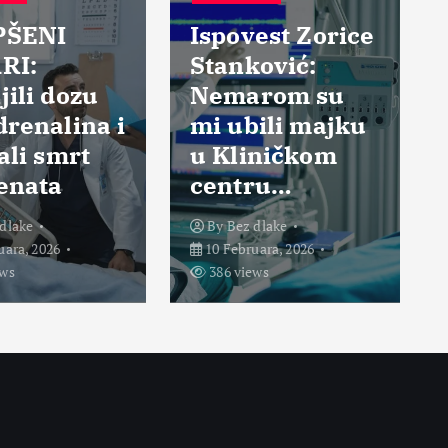
BEZ DLAKE
BEZ DLAKE
Ispovest Zorice
Stanković:
Rekla je: “Ja
Nemarom su
sam ubila
mi ubili majku
vašeg sina,
u Kliničkom
ubijte vi
centru…
mene!”
By
Bez dlake
By
Bez dlake
10 Februara, 2026
21 Februara, 2026
386 views
365 views