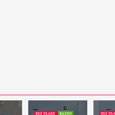
15 Maja, 2024
1
PETA DIMENZIJA
RAZNO
otske:
ZANIMLJIVOSTI
Da li će vanzemaljci spasiti
zemaljsku kuglu i sprečiti treći
svetski rat?
31 Maja, 2024
1