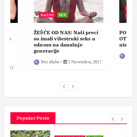
BEZ 
RAZNO
SEX
ZABA
ŽEŠĆE OD NAS: Naši preci
PORNO
lja u
su imali višestruki seks u
OTVOR
ke,
odnosu na današnje
nisam 
generacije
Bez d
Bez dlake
3 Novembra, 2017
a, 2017
Popular Posts