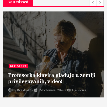
You Missed
BEZ DLAKE
Profesorka klavira gladuje u zemlji
privilegovanih, video!
By
Bez dlake
16 Februara, 2026
186 views