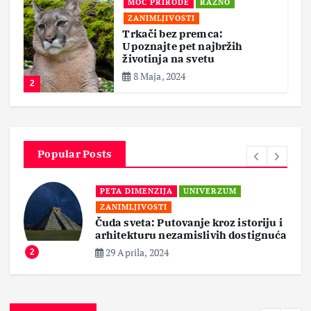
MOĆ PRIRODE
RAZNO
ZANIMLJIVOSTI
Trkači bez premca:
Upoznajte pet najbržih
životinja na svetu
8 Maja, 2024
2
Popular Posts
PETA DIMENZIJA
UNIVERZUM
ZANIMLJIVOSTI
Čuda sveta: Putovanje kroz istoriju i
arhitekturu nezamislivih dostignuća
29 Aprila, 2024
2