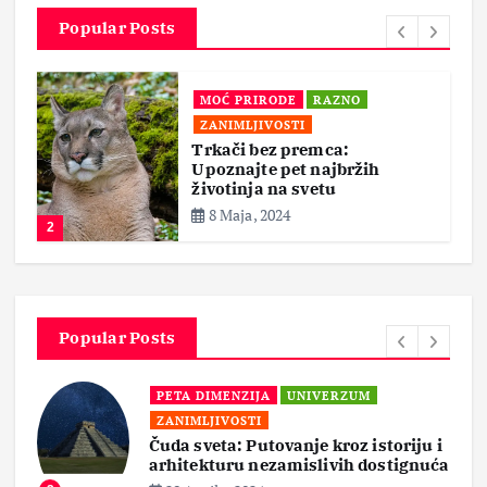
Popular Posts
MOĆ PRIRODE
RAZNO
ZANIMLJIVOSTI
Trkači bez premca:
Upoznajte pet najbržih
životinja na svetu
8 Maja, 2024
2
Popular Posts
PETA DIMENZIJA
UNIVERZUM
ZANIMLJIVOSTI
Čuda sveta: Putovanje kroz istoriju i
arhitekturu nezamislivih dostignuća