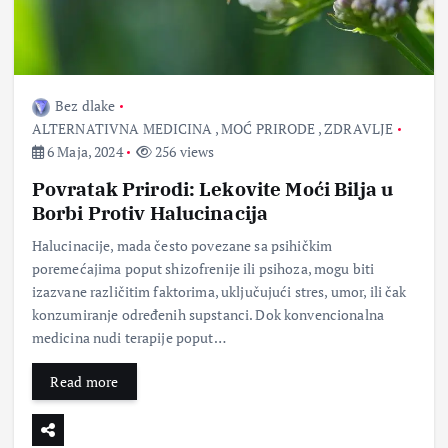
Bez dlake
ALTERNATIVNA MEDICINA
,
MOĆ PRIRODE
,
ZDRAVLJE
6 Maja, 2024
256 views
Povratak Prirodi: Lekovite Moći Bilja u
Borbi Protiv Halucinacija
Halucinacije, mada često povezane sa psihičkim
poremećajima poput shizofrenije ili psihoza, mogu biti
izazvane različitim faktorima, uključujući stres, umor, ili čak
konzumiranje određenih supstanci. Dok konvencionalna
medicina nudi terapije poput…
Read more