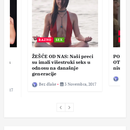
BEZ 
RAZNO
SEX
ZABA
ŽEŠĆE OD NAS: Naši preci
PORNO
lja u
su imali višestruki seks u
OTVOR
ke,
odnosu na današnje
nisam 
generacije
Bez d
Bez dlake
3 Novembra, 2017
a, 2017