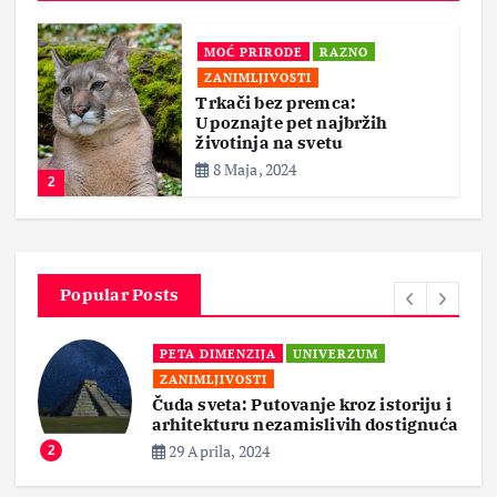
MOĆ PRIRODE
RAZNO
ZANIMLJIVOSTI
Trkači bez premca:
Upoznajte pet najbržih
životinja na svetu
8 Maja, 2024
2
Popular Posts
PETA DIMENZIJA
UNIVERZUM
ZANIMLJIVOSTI
Čuda sveta: Putovanje kroz istoriju i
arhitekturu nezamislivih dostignuća
29 Aprila, 2024
2