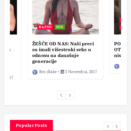
BEZ 
RAZNO
SEX
ZABA
ŽEŠĆE OD NAS: Naši preci
PORNO
lja u
su imali višestruki seks u
OTVOR
ke,
odnosu na današnje
nisam 
generacije
Bez d
Bez dlake
3 Novembra, 2017
a, 2017
Popular Posts