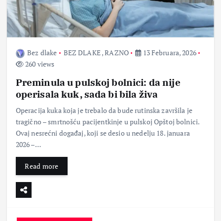
Bez dlake
BEZ DLAKE
,
RAZNO
13 Februara, 2026
260 views
Preminula u pulskoj bolnici: da nije
operisala kuk, sada bi bila živa
Operacija kuka koja je trebalo da bude rutinska završila je
tragično – smrtnošću pacijentkinje u pulskoj Opštoj bolnici.
Ovaj nesrećni događaj, koji se desio u nedelju 18. januara
2026 –…
Read more