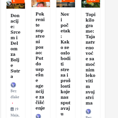
E
Pok
Nov
Se
Topi
Don
reni
i
vis
kilo
acij
te
poč
na
gra
e:
sop
etak
eg
me:
Srce
stve
:
tel
Taja
m i
ni
Kak
–
nstv
Del
pos
o se
Klj
eno
om
ao:
oslo
čni
voć
za
Put
bodi
ko
e sa
Bolj
do
ti
aci
moć
e
usp
stre
za
nim
Sutr
ešn
sa i
zd
leko
a
e
proš
v
viti
age
losti
sa
m
Bez
ncij
koje
i
svoj
e za
nas
vit
dlake
stvi
čišć
sput
nos
ma
enje
avaj
19
u
Maja,
Bez
Bez