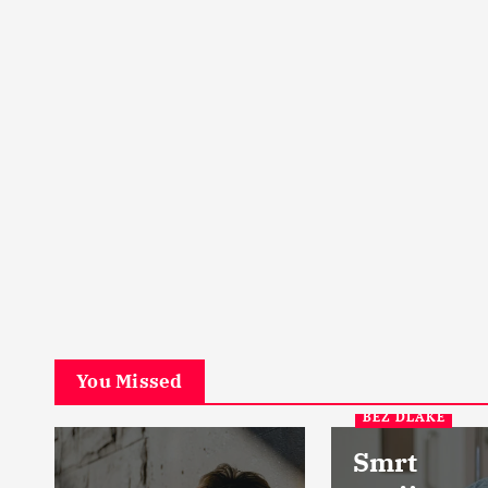
PETA DIMENZIJA
Začarani grad u srcu Šk
Ostrvo u magli
17 Aprila, 2024
5
You Missed
BEZ DLAKE
Smrt