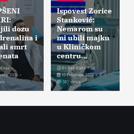
PŠENI
Ispovest Zorice
RI:
Stanković:
ili dozu
Nemarom su
renalina i
mi ubili majku
ali smrt
u Kliničkom
enata
centru…
dlake
By
Bez dlake
uara, 2026
10 Februara, 2026
ews
387 views