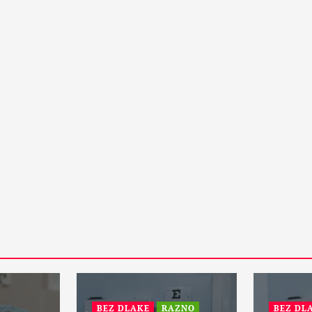
15 Maja, 2024
1
PETA DIMENZIJA
RAZNO
otske:
ZANIMLJIVOSTI
Da li će vanzemaljci spasiti
zemaljsku kuglu i sprečiti treći
svetski rat?
31 Maja, 2024
1
BEZ DLAKE
RAZNO
BEZ DL