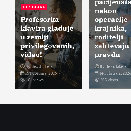
pacijenat
BEZ DLAKE
nakon
Profesorka
operacije
klavira gladuje
krajnika,
u zemlji
roditelji
privilegovanih,
zahtevaju
video!
pravdu
By
Bez dlake
By
Bez dlake
16 Februara, 2026
14 Februara, 202
186 views
203 views