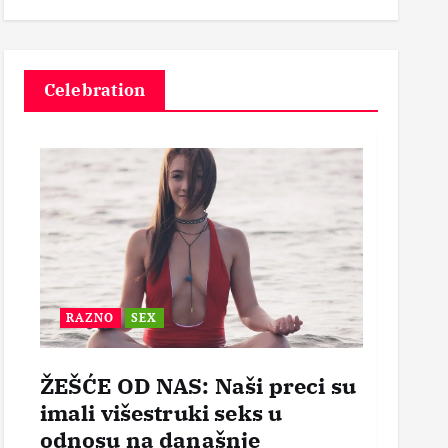
3
Celebration
RAZNO
SEX
BEZ
ŽEŠĆE OD NAS: Naši preci su
POR
imali višestruki seks u
OTVO
odnosu na današnje
mogl