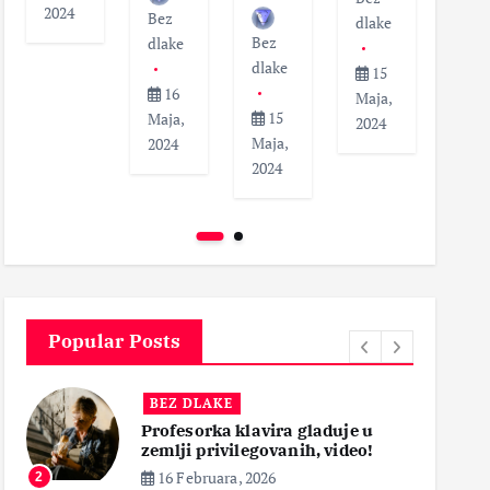
2024
Bez
dlak
dlake
Bez
dlake
dlake
1
15
16
Maja
Maja,
15
Maja,
202
2024
Maja,
2024
2024
Popular Posts
BEZ DLAKE
Profesorka klavira gladuje u
zemlji privilegovanih, video!
16 Februara, 2026
2