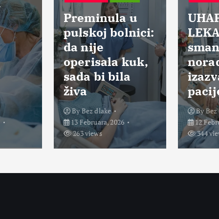
a
Preminula u
UHA
pulskoj bolnici:
LEKA
da nije
smanj
operisala kuk,
norad
sada bi bila
izazv
živa
pacij
By
Bez dlake
By
Bez 
6
13 Februara, 2026
12 Febr
263 views
344 vi