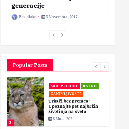
generacije
Bez 
Bez dlake
3 Novembra, 2017
Popular Posts
MOĆ PRIRODE
RAZNO
ZANIMLJIVOSTI
Trkači bez premca:
Upoznajte pet najbržih
životinja na svetu
8 Maja, 2024
2