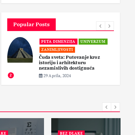
3
Popular Posts
PETA DIMENZIJA
UNIVERZUM
ZANIMLJIVOSTI
Čuda sveta: Putovanje kroz
istoriju i arhitekturu
3
nezamislivih dostignuća
29 Aprila, 2024
2
AKE
BEZ DLAKE