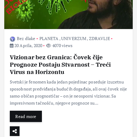
Bez dlake
PLANETA
,
UNIVERZUM
,
ZDRAVLJE
20 Aprila, 2020
4070 views
Vizionar bez Granica: Čovek čije
Prognoze Postaju Stvarnost – Treći
Virus na Horizontu
Svetski je fenomen kada jedan pojedinac poseduje izuzetnu
sposobnost predviđanja budućih događaja, ali ovaj čovek nije
samo običan prognostičar – on je neosporni vizionar. Sa
impresivnom tačnošću, njegove prognoze su…
Read more