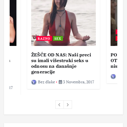
BEZ 
RAZNO
SEX
ZABA
ŽEŠĆE OD NAS: Naši preci
PORNO
lja u
su imali višestruki seks u
OTVOR
ke,
odnosu na današnje
nisam 
generacije
Bez d
Bez dlake
3 Novembra, 2017
a, 2017