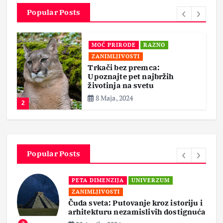
Popular Posts
MOĆ PRIRODE
RAZNO
ZANIMLJIVOSTI
Trkači bez premca:
Upoznajte pet najbržih
životinja na svetu
8 Maja, 2024
2
Popular Posts
PETA DIMENZIJA
UNIVERZUM
ZANIMLJIVOSTI
Čuda sveta: Putovanje kroz istoriju i
arhitekturu nezamislivih dostignuća