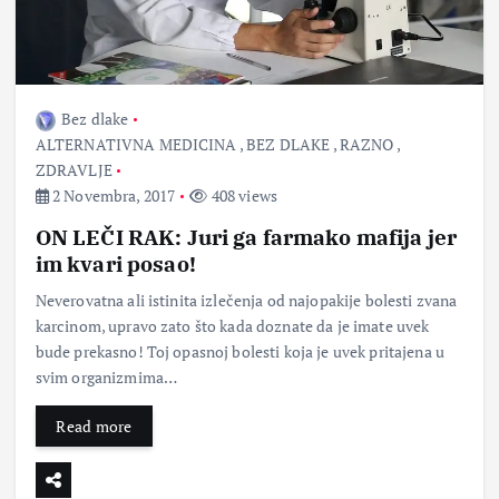
Bez dlake
ALTERNATIVNA MEDICINA
,
BEZ DLAKE
,
RAZNO
,
ZDRAVLJE
2 Novembra, 2017
408 views
ON LEČI RAK: Juri ga farmako mafija jer
im kvari posao!
Neverovatna ali istinita izlečenja od najopakije bolesti zvana
karcinom, upravo zato što kada doznate da je imate uvek
bude prekasno! Toj opasnoj bolesti koja je uvek pritajena u
svim organizmima…
Read more