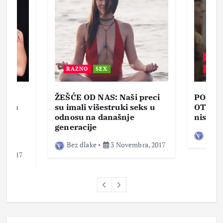
BEZ 
RAZNO
SEX
ZABA
ŽEŠĆE OD NAS: Naši preci
PORNO
lja u
su imali višestruki seks u
OTVOR
ke,
odnosu na današnje
nisam 
generacije
Bez d
Bez dlake
3 Novembra, 2017
a, 2017