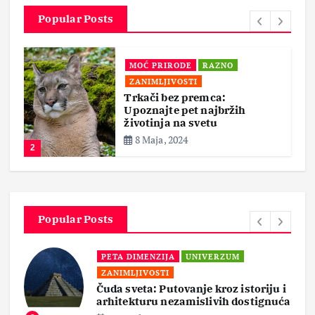
Popular Posts
MOĆ PRIRODE
RAZNO
ZANIMLJIVOSTI
Trkači bez premca:
Upoznajte pet najbržih
životinja na svetu
8 Maja, 2024
2
Popular Posts
PETA DIMENZIJA
UNIVERZUM
ZANIMLJIVOSTI
Čuda sveta: Putovanje kroz istoriju i
arhitekturu nezamislivih dostignuća