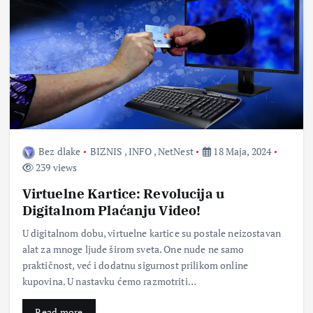
Bez dlake
BIZNIS
,
INFO
,
NetNest
18 Maja, 2024
239 views
Virtuelne Kartice: Revolucija u
Digitalnom Plaćanju Video!
U digitalnom dobu, virtuelne kartice su postale neizostavan
alat za mnoge ljude širom sveta. One nude ne samo
praktičnost, već i dodatnu sigurnost prilikom online
kupovina. U nastavku ćemo razmotriti…
Read more