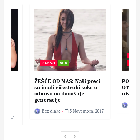
BEZ 
RAZNO
SEX
ZABA
ŽEŠĆE OD NAS: Naši preci
PORNO
lja u
su imali višestruki seks u
OTVOR
ke,
odnosu na današnje
nisam 
generacije
Bez d
Bez dlake
3 Novembra, 2017
a, 2017