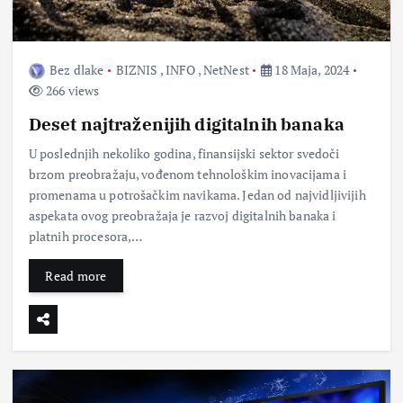
Bez dlake
BIZNIS
,
INFO
,
NetNest
18 Maja, 2024
266 views
Deset najtraženijih digitalnih banaka
U poslednjih nekoliko godina, finansijski sektor svedoči
brzom preobražaju, vođenom tehnološkim inovacijama i
promenama u potrošačkim navikama. Jedan od najvidljivijih
aspekata ovog preobražaja je razvoj digitalnih banaka i
platnih procesora,…
Read more