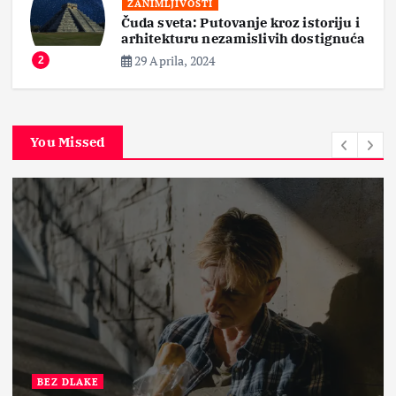
ZANIMLJIVOSTI
Čuda sveta: Putovanje kroz istoriju i
arhitekturu nezamislivih dostignuća
29 Aprila, 2024
2
You Missed
BEZ DLAKE